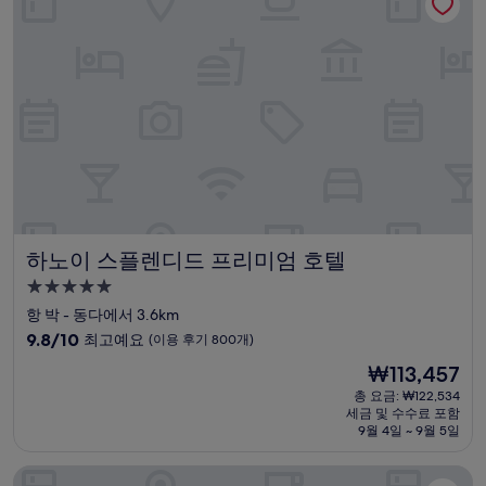
고
예
요,
(이
용
후
기
510
개)
하노이 스플렌디드 프리미엄 호텔
하노이 스플렌디드 프리미엄 호텔
5.0
성
항 박 - 동다에서 3.6km
급
10
9.8/10
최고예요
(이용 후기 800개)
숙
점
현
₩113,457
만
박
재
점
총 요금: ₩122,534
시
요
세금 및 수수료 포함
중
설
금
9월 4일 ~ 9월 5일
9.8
₩113,457
점,
엘호텔 뒤 락 하노이
최