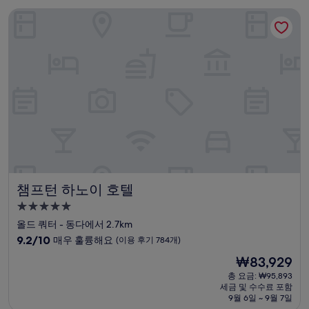
점,
챔프턴 하노이 호텔
최
고
예
요,
(이
용
후
기
1,003
개)
챔프턴 하노이 호텔
챔프턴 하노이 호텔
5.0
성
올드 쿼터 - 동다에서 2.7km
급
10
9.2/10
매우 훌륭해요
(이용 후기 784개)
숙
점
현
₩83,929
만
박
재
점
총 요금: ₩95,893
시
요
세금 및 수수료 포함
중
설
금
9월 6일 ~ 9월 7일
9.2
₩83,929