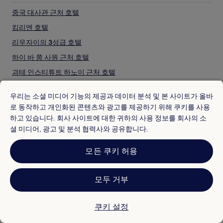
중국 대사관 근처 호텔
킴리엔 호텔
리우자이의 3성급 호텔
하이 바 쯩 사원 근처 호텔
괴테 인스티튜트 하노이 근처 호텔
퍼퓸 파고다 근처 호텔
우리는 소셜 미디어 기능의 제공과 데이터 분석 및 본 사이트가 올바
홈 마켓 근처 호텔
로 동작하고 개인화된 콘텐츠와 광고를 제공하기 위해 쿠키를 사용
빈콤 메가 몰 로얄 시티 근처 호텔
하고 있습니다. 회사 사이트에 대한 귀하의 사용 정보를 회사의 소
셜 미디어, 광고 및 분석 협력사와 공유합니다.
하노이 식물원 근처 수영장이 있는 호텔
하노이 식물원의 아파트
모든 쿠키 허용
인기 도시
하노이 식물원의 아파트식 호텔
일본의 호텔
하노이 식물원 근처 저렴한 호텔
모두 거부
싱가포르 호텔
하노이 식물원 근처 비즈니스 호텔
이탈리아의 호텔
하노이 식물원 근처 스파가 있는 리조트 및 호텔
쿠키 설정
미국의 호텔
미국 대사관 근처 호텔