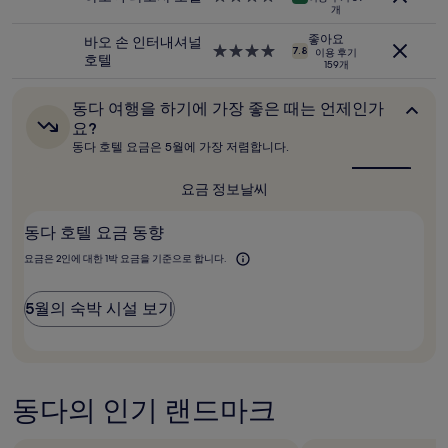
저
박
개
성
가
시
급
입
좋아요
바오 손 인터내셔널
설
숙
4.0
7.8
니
이용 후기
호텔
159개
박
성
다.
시
급
요
설
숙
동
동다 여행을 하기에 가장 좋은 때는 언제인가
금
다
박
과
요?
여
시
예
동다 호텔 요금은 5월에 가장 저렴합니다.
행
설
약
을
가
하
요금 정보
날씨
능
기
여
에
동다 호텔 요금 동향
부
가
장
는
요금은 2인에 대한 1박 요금을 기준으로 합니다.
좋
변
은
경
때
될
5월의 숙박 시설 보기
는
수
언
있
제
으
인
며,
가
요?
추
동다의 인기 랜드마크
가
약