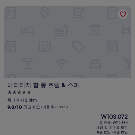
₩80,397
점,
헤리티지 함 롱 호텔 & 스파
최
고
예
요,
(이
용
후
기
1,001
개)
헤리티지 함 롱 호텔 & 스파
헤리티지 함 롱 호텔 & 스파
5.0
성
동다에서 2.8km
급
10
9.8/10
최고예요
(이용 후기 89개)
숙
점
현
₩103,072
만
박
재
점
총 요금: ₩116,884
시
요
세금 및 수수료 포함
중
설
금
8월 12일 ~ 8월 13일
9.8