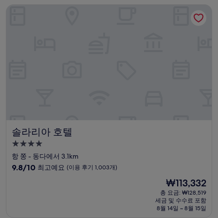
솔라리아 호텔
매
우
훌
륭
해
요,
(이
용
후
기
202
개)
솔라리아 호텔
솔라리아 호텔
4.0
성
항 쫑 - 동다에서 3.1km
급
10
9.8/10
최고예요
(이용 후기 1,003개)
숙
점
현
₩113,332
만
박
재
점
총 요금: ₩128,519
시
요
세금 및 수수료 포함
중
설
금
8월 14일 ~ 8월 15일
9.8
₩113,332