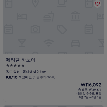
고
예
요,
(이
용
후
기
1,024
개)
메리텔 하노이
메리텔 하노이
5.0
성
올드 쿼터 - 동다에서 2.6km
급
10
9.8/10
최고예요
(이용 후기 655개)
숙
점
현
₩116,092
만
박
재
점
총 요금: ₩125,379
시
요
세금 및 수수료 포함
중
설
금
8월 7일 ~ 8월 8일
9.8
₩116,092
점,
최