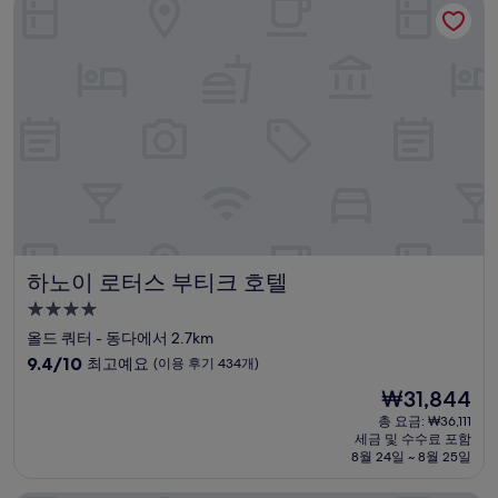
하노이 로터스 부티크 호텔
고
예
요,
(이
용
후
기
655
개)
하노이 로터스 부티크 호텔
하노이 로터스 부티크 호텔
4.0
성
올드 쿼터 - 동다에서 2.7km
급
10
9.4/10
최고예요
(이용 후기 434개)
숙
점
현
₩31,844
만
박
재
점
총 요금: ₩36,111
시
요
세금 및 수수료 포함
중
설
금
8월 24일 ~ 8월 25일
9.4
₩31,844
점,