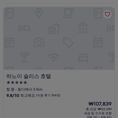
₩75,288
점,
하노이 솔리스 호텔
최
고
예
요,
(이
용
후
기
577
개)
하노이 솔리스 호텔
하노이 솔리스 호텔
5.0
성
항 쫑 - 동다에서 3.1km
급
10
9.8/10
최고예요
(이용 후기 154개)
숙
점
현
₩107,839
만
박
재
점
총 요금: ₩122,289
시
요
세금 및 수수료 포함
중
설
금
8월 7일 ~ 8월 8일