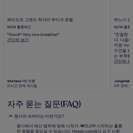
페리도트 그랜드 럭셔리 부티크 호텔
하노이 로
10/10
훌륭해요
10/10
훌륭
"Good!! Very nice breakfast"
"친절한 
간단히 보기
다. 다음
직원 'mr
수건을 보
는 부족함
간단히 보
Stefano
1박 여행
JongHak
3
21시간 전에 게시됨
3주 전에 
자주 묻는 질문(FAQ)
동다의 숙박비는 비싼가요?
동다에서 예산 범위에 맞춰 시작가: ₩12,019 시작하는 훌륭
한 호텔을 찾으실 수 있습니다. Hotels.com에서 요구 사항