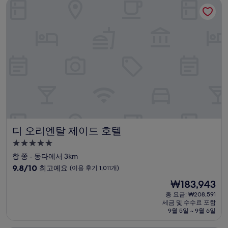
디 오리엔탈 제이드 호텔
최
고
예
요,
(이
용
후
기
434
개)
디 오리엔탈 제이드 호텔
디 오리엔탈 제이드 호텔
5.0
성
항 쫑 - 동다에서 3km
급
10
9.8/10
최고예요
(이용 후기 1,011개)
숙
점
현
₩183,943
만
박
재
점
총 요금: ₩208,591
시
요
세금 및 수수료 포함
중
설
금
9월 5일 ~ 9월 6일
9.8
₩183,943
점,