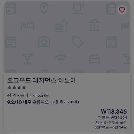
오크우드 레지던스 하노이
최
고
예
요,
(이
용
후
기
1,003
개)
오크우드 레지던스 하노이
오크우드 레지던스 하노이
4.0
성
꽝 안 - 동다에서 5.2km
급
10
9.2/10
매우 훌륭해요
(이용 후기 202개)
숙
점
현
₩118,346
만
박
재
점
총 요금: ₩134,204
시
요
세금 및 수수료 포함
중
설
금
8월 23일 ~ 8월 24일
9.2
₩118,346
점,