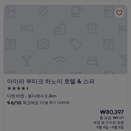
점,
아이라 부티크 하노이 호텔 & 스파
매
우
훌
륭
해
요,
(이
용
후
기
784
개)
아이라 부티크 하노이 호텔 & 스파
아이라 부티크 하노이 호텔 & 스파
4.5
성
디엔 비엔 - 동다에서 2.4km
급
10
9.6/10
최고예요
(이용 후기 1,001개)
숙
점
현
₩80,397
만
박
재
점
총 요금: ₩91,171
시
요
세금 및 수수료 포함
중
설
금
9월 4일 ~ 9월 5일
9.6