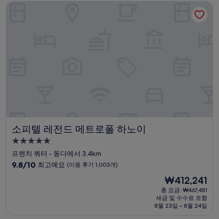
소피텔 레전드 메트로폴 하노이
최
고
예
요,
(이
용
후
기
792
개)
소피텔 레전드 메트로폴 하노이
소피텔 레전드 메트로폴 하노이
5.0
성
프렌치 쿼터 - 동다에서 3.4km
급
10
9.8/10
최고예요
(이용 후기 1,003개)
숙
점
현
₩412,241
만
박
재
점
총 요금: ₩467,481
시
요
세금 및 수수료 포함
중
설
금
8월 23일 ~ 8월 24일
9.8
₩412,241
점,