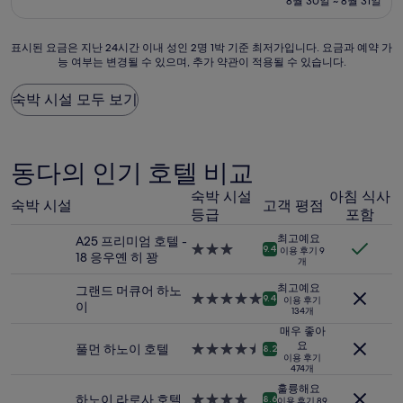
설
8월 30일 ~ 8월 31일
9.4
₩170,099
점,
최
표
표시된 요금은 지난 24시간 이내 성인 2명 1박 기준 최저가입니다. 요금과 예약 가
고
능 여부는 변경될 수 있으며, 추가 약관이 적용될 수 있습니다.
시
예
된
요,
요
숙박 시설 모두 보기
(이
금
용
은
후
지
기
난
동다의 인기 호텔 비교
1,001
24
개)
시
숙박 시설
아침 식사
숙박 시설
고객 평점
간
등급
포함
이
최고예요
A25 프리미엄 호텔 -
내
3.0
9.4
이용 후기 9
18 응우옌 히 꽝
성
개
성
인
급
최고예요
2
그랜드 머큐어 하노
숙
5.0
9.4
이용 후기
명
이
134개
박
성
1
시
급
매우 좋아
박
설
요
숙
풀먼 하노이 호텔
4.5
8.2
기
이용 후기
박
성
474개
준
시
급
최
훌륭해요
설
숙
하노이 라로사 호텔
4.0
8.6
이용 후기 89