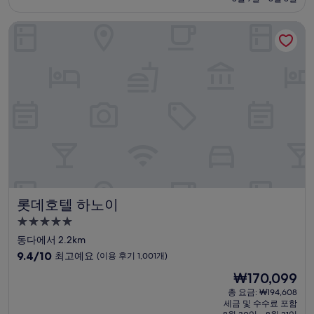
9.8
₩107,839
점,
롯데호텔 하노이
최
고
예
요,
(이
용
후
기
154
개)
롯데호텔 하노이
롯데호텔 하노이
5.0
성
동다에서 2.2km
급
10
9.4/10
최고예요
(이용 후기 1,001개)
숙
점
현
₩170,099
만
박
재
점
총 요금: ₩194,608
시
요
세금 및 수수료 포함
중
금