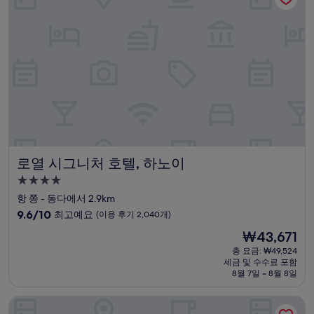
예
요,
(이
용
후
기
4,541
개)
로열 시그니처 호텔, 하노이
로열 시그니처 호텔, 하노이
4.0
성
항 쫑 - 동다에서 2.9km
급
10
9.6/10
최고예요
(이용 후기 2,040개)
숙
점
현
₩43,671
만
박
재
점
총 요금: ₩49,524
시
요
세금 및 수수료 포함
중
설
금
8월 7일 ~ 8월 8일
9.6
₩43,671
점,
호텔 뒤 락 시그니처
최
고