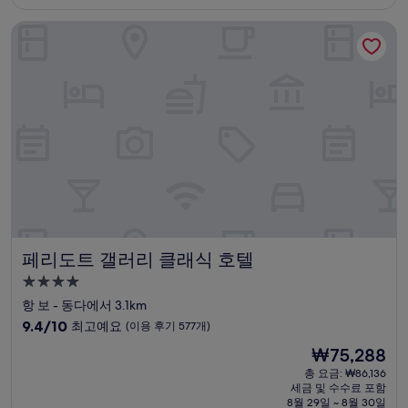
₩103,072
점,
페리도트 갤러리 클래식 호텔
최
고
예
요,
(이
용
후
기
89
개)
페리도트 갤러리 클래식 호텔
페리도트 갤러리 클래식 호텔
4.0
성
항 보 - 동다에서 3.1km
급
10
9.4/10
최고예요
(이용 후기 577개)
숙
점
현
₩75,288
만
박
재
점
총 요금: ₩86,136
시
요
세금 및 수수료 포함
중
설
금
8월 29일 ~ 8월 30일
9.4