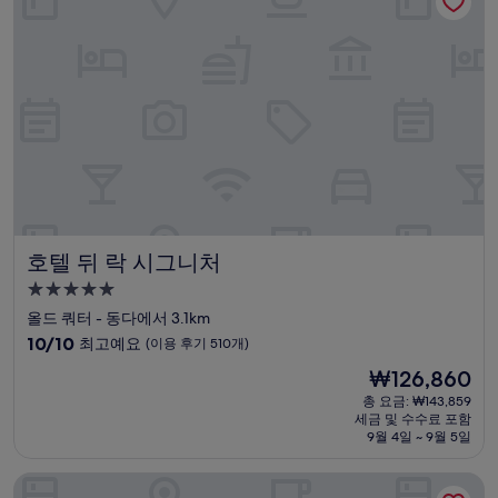
예
요,
(이
용
후
기
2,040
개)
호텔 뒤 락 시그니처
호텔 뒤 락 시그니처
5.0
성
올드 쿼터 - 동다에서 3.1km
급
10
10/10
최고예요
(이용 후기 510개)
숙
점
현
₩126,860
만
박
재
점
총 요금: ₩143,859
시
요
세금 및 수수료 포함
중
설
금
9월 4일 ~ 9월 5일
10.0
₩126,860
점,
하노이 스플렌디드 프리미엄 호텔
최