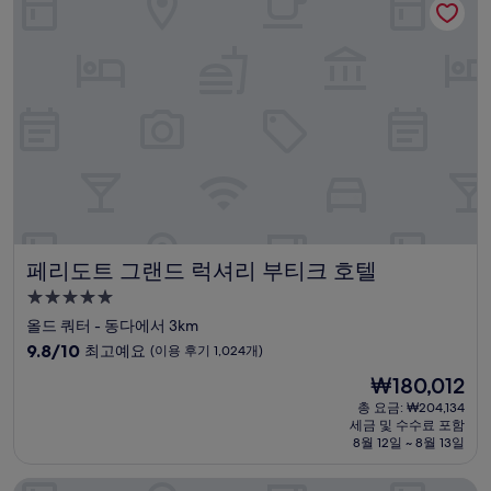
고
예
요,
(이
용
후
기
1,314
개)
페리도트 그랜드 럭셔리 부티크 호텔
페리도트 그랜드 럭셔리 부티크 호텔
5.0
성
올드 쿼터 - 동다에서 3km
급
10
9.8/10
최고예요
(이용 후기 1,024개)
숙
점
현
₩180,012
만
박
재
점
총 요금: ₩204,134
시
요
세금 및 수수료 포함
중
설
금
8월 12일 ~ 8월 13일
9.8
₩180,012
점,
메리텔 하노이
최