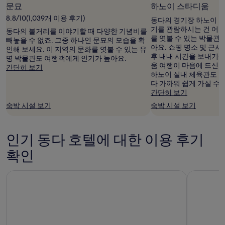
관
문묘
하노이 스타디움
이
8.8/10(1,039개 이용 후기)
적
동다의 경기장 하노이 
용
기를 관람하시는 건 어떨
동다의 볼거리를 이야기할 때 다양한 기념비를
될
를 엿볼 수 있는 박물관
빼놓을 수 없죠. 그중 하나인 문묘의 모습을 확
수
아요. 쇼핑 명소 및 근
인해 보세요. 이 지역의 문화를 엿볼 수 있는 유
있
후 내내 시간을 보내기에
명 박물관도 여행객에게 인기가 높아요.
습
움 여행이 마음에 드신다
간단히 보기
니
하노이 실내 체육관도 좋
다.
다 가까워 쉽게 가실 수도
간단히 보기
숙박 시설 보기
숙박 시설 보기
인기 동다 호텔에 대한 이용 후기
확인
페리도트 그랜드 럭셔리 부티크 호텔
하노이 로