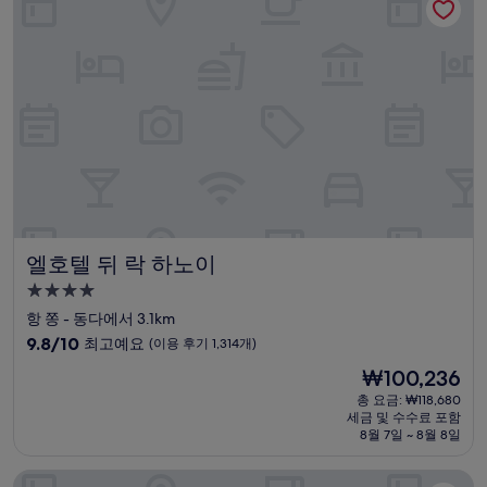
고
예
요,
(이
용
후
기
800
개)
엘호텔 뒤 락 하노이
엘호텔 뒤 락 하노이
4.0
성
항 쫑 - 동다에서 3.1km
급
10
9.8/10
최고예요
(이용 후기 1,314개)
숙
점
현
₩100,236
만
박
재
점
총 요금: ₩118,680
시
요
세금 및 수수료 포함
중
설
금
8월 7일 ~ 8월 8일
9.8
₩100,236
점,
페리도트 그랜드 럭셔리 부티크 호텔
최