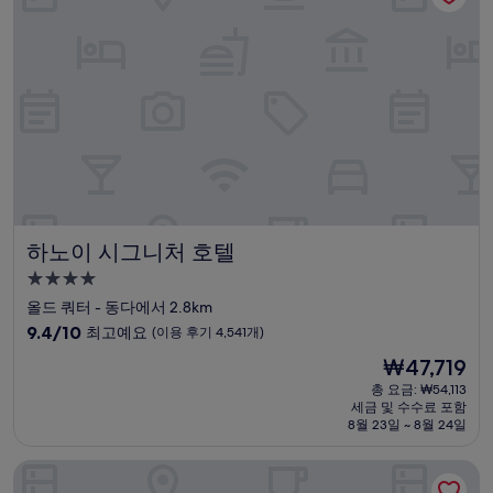
예
요,
(이
용
후
기
1,656
개)
하노이 시그니처 호텔
하노이 시그니처 호텔
4.0
성
올드 쿼터 - 동다에서 2.8km
급
10
9.4/10
최고예요
(이용 후기 4,541개)
숙
점
현
₩47,719
만
박
재
점
총 요금: ₩54,113
시
요
세금 및 수수료 포함
중
설
금
8월 23일 ~ 8월 24일
9.4
₩47,719
점,
로열 시그니처 호텔, 하노이
최
고