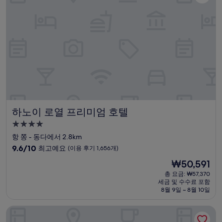
하노이 로열 프리미엄 호텔
하노이 로열 프리미엄 호텔
4.0
성
항 쫑 - 동다에서 2.8km
급
10
9.6/10
최고예요
(이용 후기 1,656개)
숙
점
현
₩50,591
만
박
재
점
총 요금: ₩57,370
시
요
세금 및 수수료 포함
중
설
금
8월 9일 ~ 8월 10일
9.6
₩50,591
점,
하노이 시그니처 호텔
최
고