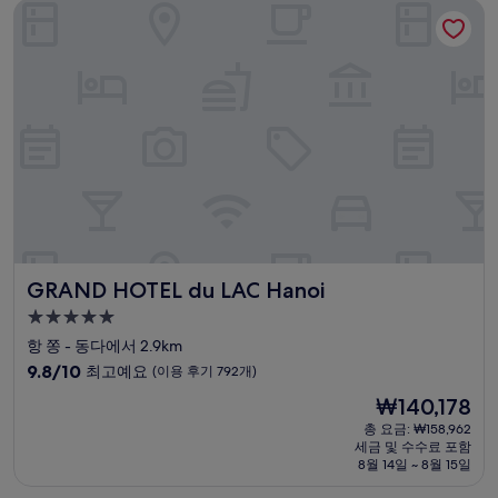
GRAND HOTEL du LAC Hanoi
최
고
예
요,
(이
용
후
기
1,011
개)
GRAND HOTEL du LAC Hanoi
GRAND HOTEL du LAC Hanoi
5.0
성
항 쫑 - 동다에서 2.9km
급
10
9.8/10
최고예요
(이용 후기 792개)
숙
점
현
₩140,178
만
박
재
점
총 요금: ₩158,962
시
요
세금 및 수수료 포함
중
설
금
8월 14일 ~ 8월 15일
9.8
₩140,178
점,