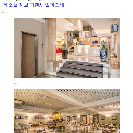
더 소셜 허브 피렌체 벨피오레