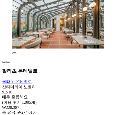
팔라초 몬테벨로
팔라초 몬테벨로
산타마리아 노벨라
9.2/10
매우 훌륭해요
(이용 후기 1,005개)
₩228,387
총 요금: ₩274,010