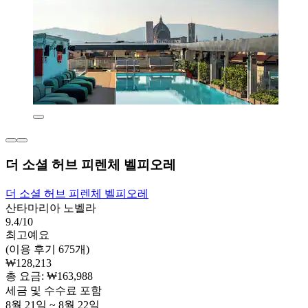
더 소셜 허브 피렌체 벨피오레
더 소셜 허브 피렌체 벨피오레
산타마리아 노벨라
9.4/10
최고예요
(이용 후기 675개)
₩128,213
총 요금: ₩163,988
세금 및 수수료 포함
8월 21일 ~ 8월 22일