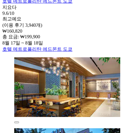
호텔 메트로폴리탄 에드몬트 도쿄
지요다
9.6/10
최고예요
(이용 후기 3,940개)
₩160,820
총 요금: ₩199,900
8월 17일 ~ 8월 18일
호텔 메트로폴리탄 에드몬트 도쿄