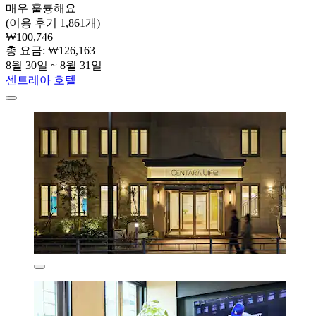
매우 훌륭해요
(이용 후기 1,861개)
₩100,746
총 요금: ₩126,163
8월 30일 ~ 8월 31일
센트레아 호텔