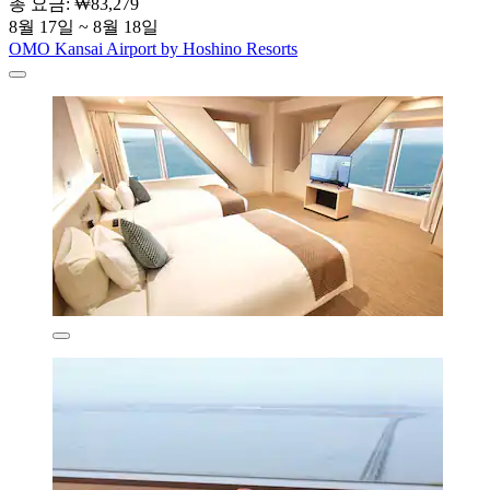
총 요금: ₩83,279
8월 17일 ~ 8월 18일
OMO Kansai Airport by Hoshino Resorts