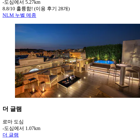
‐
도심에서 5.27km
8.8
/
10
훌륭함! (이용 후기 28개)
NLM 누벨 메종
더 글램
로마 도심
‐
도심에서 1.07km
더 글램