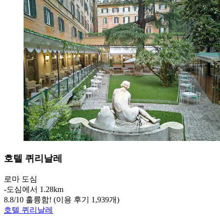
호텔 퀴리날레
로마 도심
‐
도심에서 1.28km
8.8
/
10
훌륭함! (이용 후기 1,939개)
호텔 퀴리날레