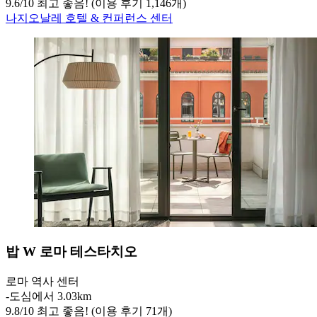
9.6
/
10
최고 좋음! (이용 후기 1,146개)
나지오날레 호텔 & 컨퍼런스 센터
밥 W 로마 테스타치오
로마 역사 센터
‐
도심에서 3.03km
9.8
/
10
최고 좋음! (이용 후기 71개)