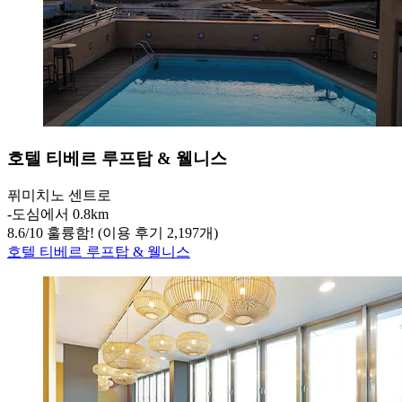
호텔 티베르 루프탑 & 웰니스
퓌미치노 센트로
‐
도심에서 0.8km
8.6
/
10
훌륭함! (이용 후기 2,197개)
호텔 티베르 루프탑 & 웰니스