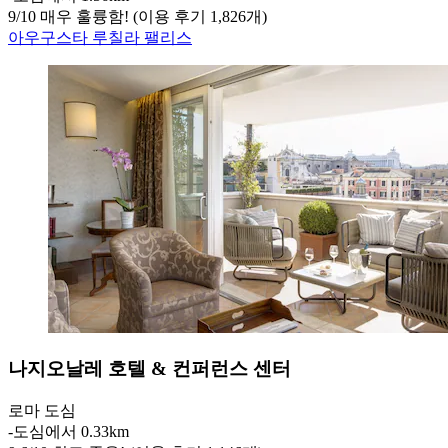
9
/
10
매우 훌륭함! (이용 후기 1,826개)
아우구스타 루칠라 팰리스
나지오날레 호텔 & 컨퍼런스 센터
로마 도심
‐
도심에서 0.33km