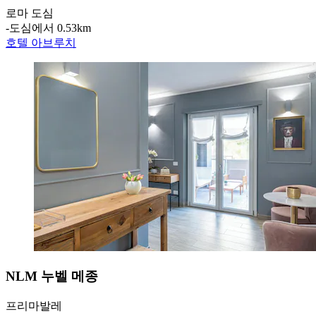
로마 도심
‐
도심에서 0.53km
호텔 아브루치
NLM 누벨 메종
프리마발레