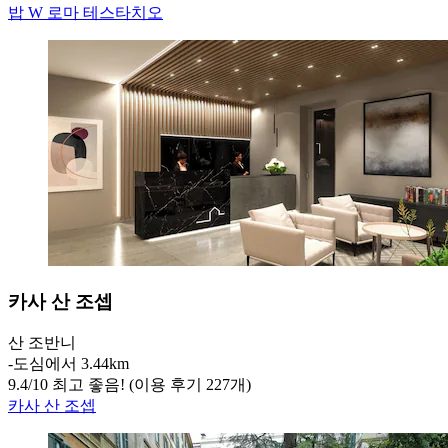
밥 W 로마 테스타치오
카사 산 조셉
산 조반니
‐
도심에서 3.44km
9.4
/
10
최고 좋음! (이용 후기 227개)
카사 산 조셉