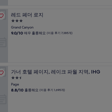
점,
매
우
레드 페더 로지
레드 페더 로지
훌
륭
3.0
해
성
Grand Canyon
요,
급
10
9.0/10
매우 훌륭해요
(이용 후기 7,385개)
(이
숙
점
용
만
박
후
점
기
시
중
1,574
설
9.0
개)
점,
매
우
가너 호텔 페이지, 레이크 파월 지역, IHG
가너 호텔 페이지, 레이크 파월 지역, IHG
훌
륭
2.5
해
성
Page
요,
급
10
8.8/10
훌륭해요
(이용 후기 1,695개)
(이
숙
점
용
만
박
후
점
기
시
중
7,385
설