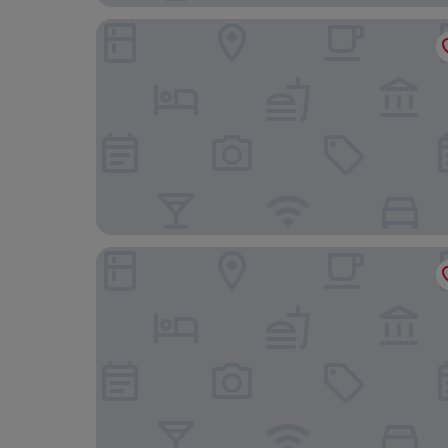
마제스틱 마운틴 인
라 퀸타 인 & 스위트 바이 윈덤 킹맨