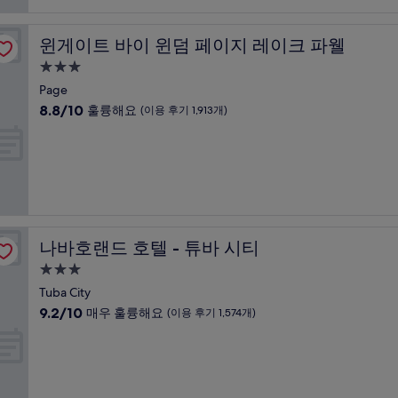
점,
매
우
윈게이트 바이 윈덤 페이지 레이크 파웰
윈게이트 바이 윈덤 페이지 레이크 파웰
훌
륭
3.0
해
성
Page
요,
급
10
8.8/10
훌륭해요
(이용 후기 1,913개)
(이
숙
점
용
만
박
후
점
기
시
중
1,834
설
8.8
개)
점,
훌
륭
나바호랜드 호텔 - 튜바 시티
나바호랜드 호텔 - 튜바 시티
해
요,
3.0
(이
성
Tuba City
용
급
10
9.2/10
매우 훌륭해요
(이용 후기 1,574개)
후
숙
점
기
만
박
1,913
점
개)
시
중
설
9.2