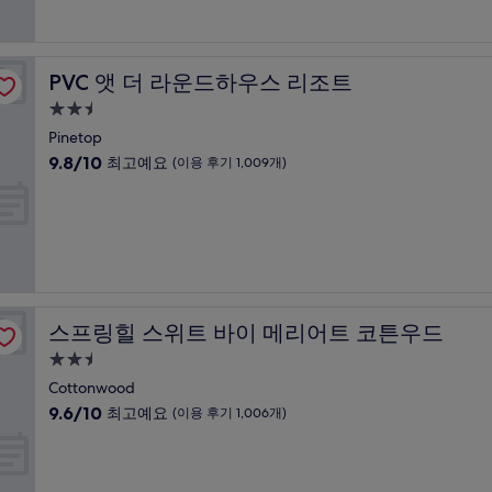
설
9.4
개)
점,
최
고
PVC 앳 더 라운드하우스 리조트
PVC 앳 더 라운드하우스 리조트
예
요,
2.5
(이
성
Pinetop
용
급
10
9.8/10
최고예요
(이용 후기 1,009개)
후
숙
점
기
만
박
1,006
점
개)
시
중
설
9.8
점,
최
고
스프링힐 스위트 바이 메리어트 코튼우드
스프링힐 스위트 바이 메리어트 코튼우드
예
요,
2.5
(이
성
Cottonwood
용
급
10
9.6/10
최고예요
(이용 후기 1,006개)
후
숙
점
기
만
박
1,009
점
개)
시
중