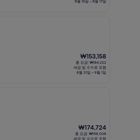
금
8월 16일 ~ 8월 17일
₩156,805
현
₩153,158
재
총 요금: ₩184,222
요
세금 및 수수료 포함
금
8월 31일 ~ 9월 1일
₩153,158
현
₩174,724
재
총 요금: ₩198,008
요
세금 및 수수료 포함