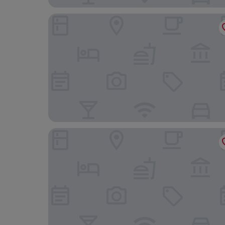
윈게이트 바이 윈덤 페이지 레이크 파웰
나바호랜드 호텔 - 튜바 시티