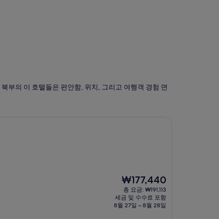
북부의 이 호텔들은 편안함, 위치, 그리고 여행객 경험 면
현
₩177,440
재
총 요금: ₩191,113
요
세금 및 수수료 포함
금
8월 27일 ~ 8월 28일
₩177,440