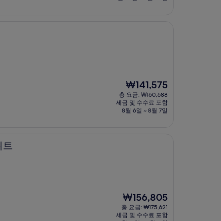
₩132,201
현
₩141,575
재
총 요금: ₩160,688
요
세금 및 수수료 포함
금
8월 6일 ~ 8월 7일
₩141,575
위트
현
₩156,805
재
총 요금: ₩175,621
요
세금 및 수수료 포함