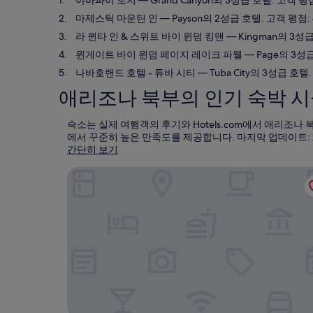
야바파이 로지
— Grand Canyon의 3성급 호텔. 고객 평점
마제스틱 마운틴 인
— Payson의 2성급 호텔. 고객 평점: 
라 퀸타 인 & 스위트 바이 윈덤 킹맨
— Kingman의 3성급
윈게이트 바이 윈덤 페이지 레이크 파웰
— Page의 3성급
나바호랜드 호텔 - 튜바 시티
— Tuba City의 3성급 호텔.
애리조나 북부의 인기 숙박 
숙소는 실제 여행객의 후기와 Hotels.com에서 애리조
에서 꾸준히 높은 만족도를 제공합니다. 마지막 업데이트:
간단히 보기
야바파이 로지