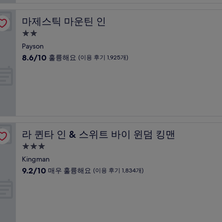
훌
륭
마제스틱 마운틴 인
마제스틱 마운틴 인
해
요,
2.0
(이
성
Payson
용
급
10
8.6/10
훌륭해요
(이용 후기 1,925개)
후
숙
점
기
만
박
10,240
점
개)
시
중
설
8.6
점,
훌
륭
라 퀸타 인 & 스위트 바이 윈덤 킹맨
라 퀸타 인 & 스위트 바이 윈덤 킹맨
해
요,
3.0
(이
성
Kingman
용
급
10
9.2/10
매우 훌륭해요
(이용 후기 1,834개)
후
숙
점
기
만
박
1,925
점
개)
시
중
설
9.2