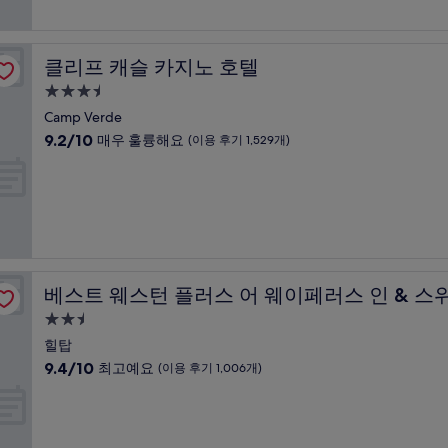
8.8
개)
점,
훌
륭
클리프 캐슬 카지노 호텔
클리프 캐슬 카지노 호텔
해
요,
3.5
(이
성
Camp Verde
용
급
10
9.2/10
매우 훌륭해요
(이용 후기 1,529개)
후
숙
점
기
만
박
1,695
점
개)
시
중
설
9.2
점,
매
우
베스트 웨스턴 플러스 어 웨이페러스 인 & 스위트
베스트 웨스턴 플러스 어 웨이페러스 인 & 스
훌
륭
2.5
해
성
힐탑
요,
급
10
9.4/10
최고예요
(이용 후기 1,006개)
(이
숙
점
용
만
박
후
점
기
시
중
1,529