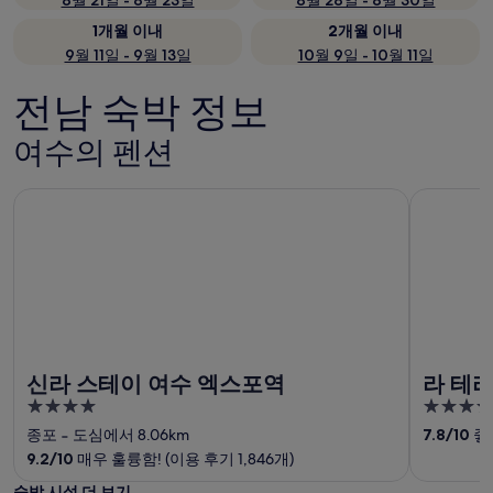
8월 21일 - 8월 23일
8월 28일 - 8월 30일
1개월 이내
2개월 이내
9월 11일 - 9월 13일
10월 9일 - 10월 11일
전남 숙박 정보
여수의 펜션
신라 스테이 여수 엑스포역
라 테라스
신라 스테이 여수 엑스포역
라 테
4
4
out
out
종포
‐
도심에서 8.06km
7.8
/
10
좋음
of
of
9.2
/
10
매우 훌륭함! (이용 후기 1,846개)
5
5
숙박 시설 더 보기