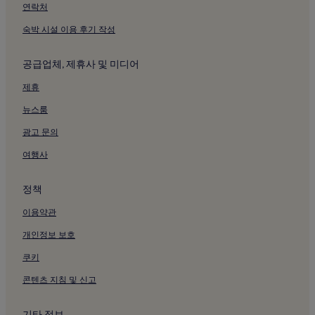
여수의 펜션
연락처
여수의 게스트하우스
숙박 시설 이용 후기 작성
여수의 저렴한 호텔
공급업체, 제휴사 및 미디어
여수의 2성급 호텔
제휴
여수의 3성급 호텔
뉴스룸
여수의 4성급 호텔
광고 문의
여수의 비즈니스 호텔
여수의 해변 호텔
여행사
여수의 가족 여행 호텔
정책
여수 호텔
이용약관
구례의 2성급 호텔
개인정보 보호
구례 호텔
쿠키
담양 호텔
콘텐츠 지침 및 신고
장흥 호텔
곡성 호텔
기타 정보