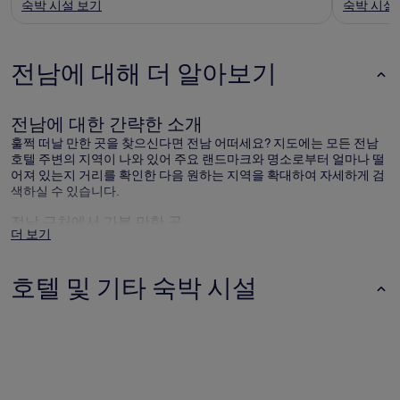
숙박 시설 보기
숙박 시설
전남에 대해 더 알아보기
전남에 대한 간략한 소개
훌쩍 떠날 만한 곳을 찾으신다면 전남 어떠세요? 지도에는 모든 전남
호텔 주변의 지역이 나와 있어 주요 랜드마크와 명소로부터 얼마나 떨
어져 있는지 거리를 확인한 다음 원하는 지역을 확대하여 자세하게 검
색하실 수 있습니다.
전남 근처에서 가볼 만한 곳
더 보기
평화 광장 (도심에서 3.6km)
목포 춤추는 바다분수 (도심에서 3.6km)
호텔 및 기타 숙박 시설
목포 갓바위 (도심에서 4.4km)
삼학도 공원 (도심에서 7.2km)
호텔
모텔
유달산 (도심에서 8.8km)
전남 근처에서 즐길거리
전라남도 농업박물관 (도심에서 4.5km)