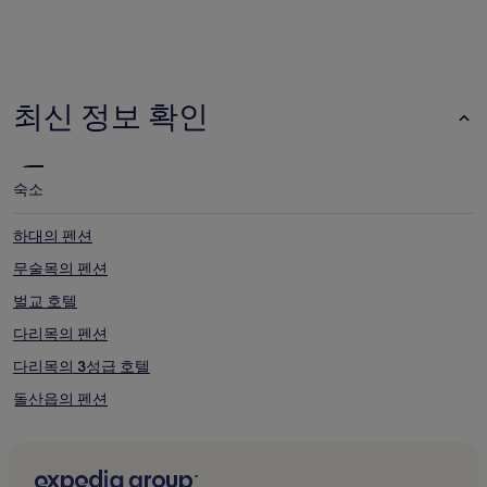
월출산 온천 (도심에서 17.7km)
오시아노 관광단지 (도심에서 23km)
호텔
모텔
해남 우항리 공룡 박물관 (도심에서 25.4km)
최신 정보 확인
장흥 우드랜드 (도심에서 46.1km)
전남의 기타 인기 명소
목포 북항
숙소
목포대교
코리아 인터내셔널 서킷
하대의 펜션
월출산 국립공원
무술목의 펜션
우수영국민관광지
벌교 호텔
다리목의 펜션
다리목의 3성급 호텔
돌산읍의 펜션
돌산읍의 3성급 호텔
돌산읍 호텔