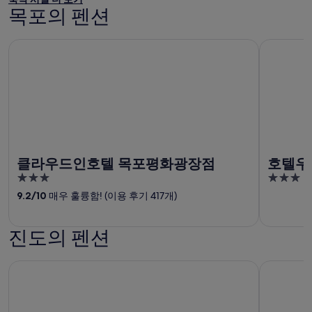
목포의 펜션
클라우드인호텔 목포평화광장점
호텔우인
클라우드인호텔 목포평화광장점
호텔우
3
3
out
out
9.2
/
10
매우 훌륭함! (이용 후기 417개)
of
of
5
5
진도의 펜션
쏠비치 진도
운림펜션