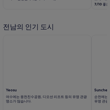
of
of
7
/
10
좋음!
5
5
전남의 인기 도시
Yeosu
Suncheon
Yeosu
Suncheo
여수에는 웅천친수공원, 디오션 리조트 등의 유명 관광
순천에는 
명소가 많습니다.
유명 관광