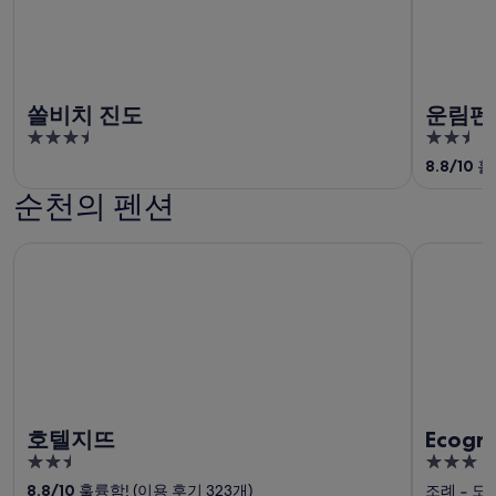
쏠비치 진도
운림펜
3.5
2.5
out
out
8.8
/
10
훌륭
of
of
순천의 펜션
5
5
호텔지뜨
Ecograd H
호텔지뜨
Ecogra
2.5
3
out
out
8.8
/
10
훌륭함! (이용 후기 323개)
조례
‐
도심