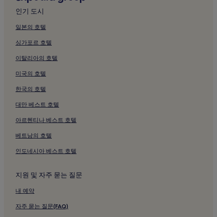
일로읍 호텔
인기 도시
진월면 호텔
일본의 호텔
옥과면 호텔
싱가포르 호텔
목포의 게스트하우스
이탈리아의 호텔
목포의 저렴한 호텔
미국의 호텔
목포의 2성급 호텔
한국의 호텔
목포의 3성급 호텔
대만 베스트 호텔
목포의 비즈니스 호텔
목포 호텔
아르헨티나 베스트 호텔
여수의 수영장이 있는 호텔
베트남의 호텔
여수의 피트니스 센터가 있는 호텔
인도네시아 베스트 호텔
여수의 무료 아침 식사 제공 호텔
지원 및 자주 묻는 질문
여수의 주방이 있는 호텔
내 예약
여수의 반려동물 동반 가능 호텔
자주 묻는 질문(FAQ)
여수의 호스텔