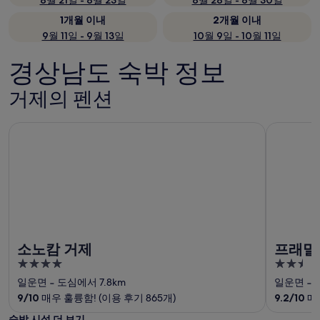
8월 21일 - 8월 23일
8월 28일 - 8월 30일
1개월 이내
2개월 이내
9월 11일 - 9월 13일
10월 9일 - 10월 11일
경상남도 숙박 정보
거제의 펜션
소노캄 거제
프래밀리 
소노캄 거제
프래밀
4
2.5
out
out
일운면
‐
도심에서 7.8km
일운면
‐
of
of
9
/
10
매우 훌륭함! (이용 후기 865개)
9.2
/
10
매우
5
5
숙박 시설 더 보기