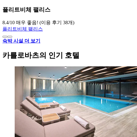
플리트비체 팰리스
8.4
/
10
매우 좋음! (이용 후기 38개)
플리트비체 팰리스
숙박 시설 더 보기
카를로바츠의 인기 호텔