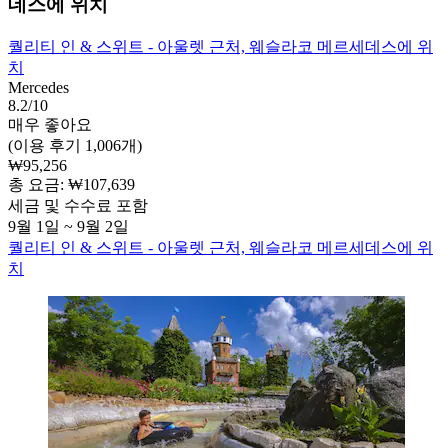
데스에 위치
퀄리티 인 & 스위트 - 아울렛 근처, 웨슬라코 메르세데스에 위
치
Mercedes
8.2/10
매우 좋아요
(이용 후기 1,006개)
₩95,256
총 요금: ₩107,639
세금 및 수수료 포함
9월 1일 ~ 9월 2일
퀄리티 인 & 스위트 - 아울렛 근처, 웨슬라코 메르세데스에 위
치