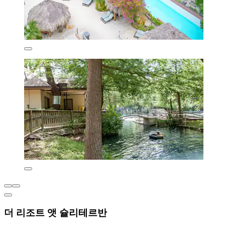
더 리조트 앳 슐리테르반