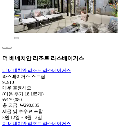
더 베네치안 리조트 라스베이거스
더 베네치안 리조트 라스베이거스
라스베이거스 스트립
9.2/10
매우 훌륭해요
(이용 후기 18,165개)
₩179,080
총 요금: ₩290,835
세금 및 수수료 포함
8월 12일 ~ 8월 13일
더 베네치안 리조트 라스베이거스