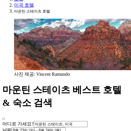
미국 호텔
마운틴 스테이츠 호텔
사진 제공: Vincent Ramundo
마운틴 스테이츠 베스트 호텔
& 숙소 검색
어디로 가세요?
날짜