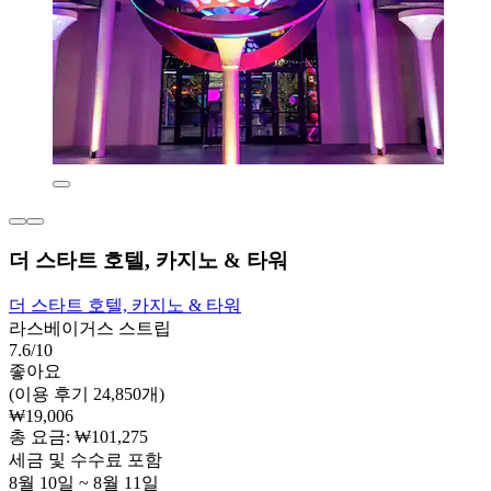
더 스타트 호텔, 카지노 & 타워
더 스타트 호텔, 카지노 & 타워
라스베이거스 스트립
7.6/10
좋아요
(이용 후기 24,850개)
₩19,006
총 요금: ₩101,275
세금 및 수수료 포함
8월 10일 ~ 8월 11일