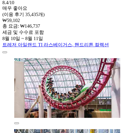
8.4/10
매우 좋아요
(이용 후기 35,435개)
₩59,102
총 요금: ₩146,737
세금 및 수수료 포함
8월 10일 ~ 8월 11일
트레저 아일랜드 TI 라스베이거스, 핸드리튼 컬렉션