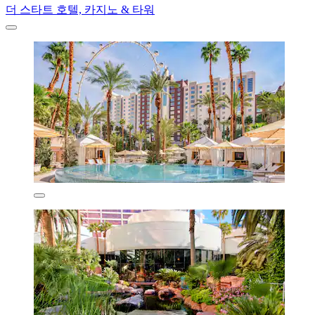
더 스타트 호텔, 카지노 & 타워