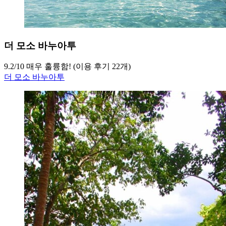
더 모소 바누아투
9.2
/
10
매우 훌륭함! (이용 후기 22개)
더 모소 바누아투