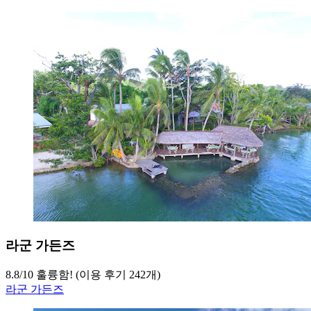
라군 가든즈
8.8
/
10
훌륭함! (이용 후기 242개)
라군 가든즈