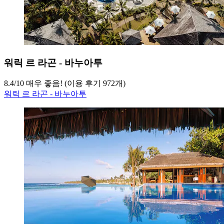
워릭 르 라곤 - 바누아투
8.4
/
10
매우 좋음! (이용 후기 972개)
워릭 르 라곤 - 바누아투