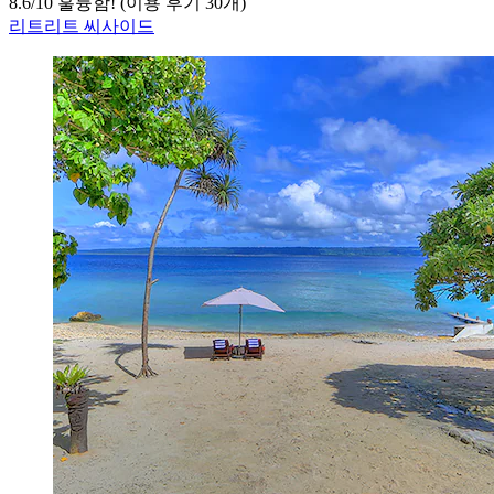
8.6
/
10
훌륭함! (이용 후기 30개)
리트리트 씨사이드