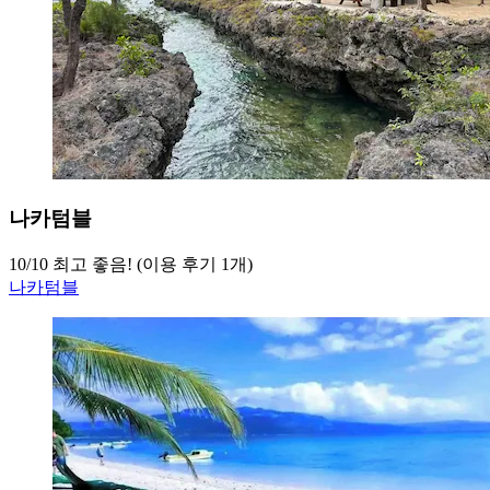
나카텀블
10
/
10
최고 좋음! (이용 후기 1개)
나카텀블