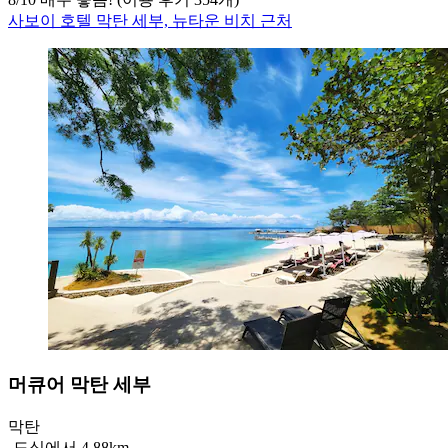
사보이 호텔 막탄 세부, 뉴타운 비치 근처
머큐어 막탄 세부
막탄
‐
도심에서 4.88km