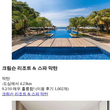
크림슨 리조트 & 스파 막탄
막탄
‐
도심에서 4.23km
9.2
/
10
매우 훌륭함! (이용 후기 1,002개)
크림슨 리조트 & 스파 막탄