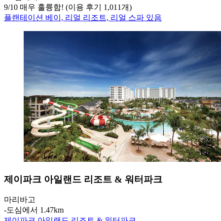
9
/
10
매우 훌륭함! (이용 후기 1,011개)
플랜테이션 베이, 리얼 리조트, 리얼 스파 있음
제이파크 아일랜드 리조트 & 워터파크
마리바고
‐
도심에서 1.47km
제이파크 아일랜드 리조트 & 워터파크