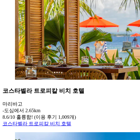
코스타벨라 트로피칼 비치 호텔
마리바고
‐
도심에서 2.65km
8.6
/
10
훌륭함! (이용 후기 1,009개)
코스타벨라 트로피칼 비치 호텔