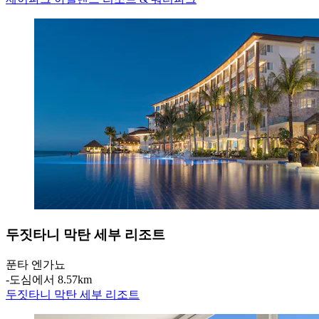
두짓타니 막탄 세부 리조트
푼타 엔가뇨
‐
도심에서 8.57km
두짓타니 막탄 세부 리조트