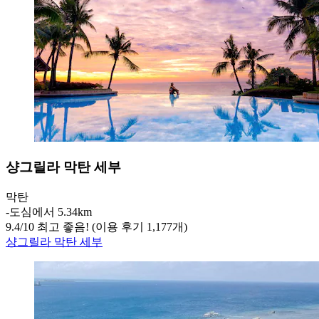
샹그릴라 막탄 세부
막탄
‐
도심에서 5.34km
9.4
/
10
최고 좋음! (이용 후기 1,177개)
샹그릴라 막탄 세부