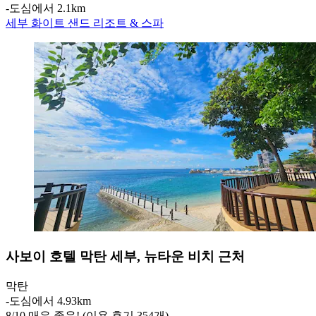
‐
도심에서 2.1km
세부 화이트 샌드 리조트 & 스파
사보이 호텔 막탄 세부, 뉴타운 비치 근처
막탄
‐
도심에서 4.93km
8
/
10
매우 좋음! (이용 후기 354개)