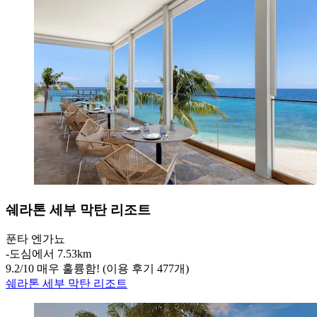
쉐라톤 세부 막탄 리조트
푼타 엔가뇨
‐
도심에서 7.53km
9.2
/
10
매우 훌륭함! (이용 후기 477개)
쉐라톤 세부 막탄 리조트