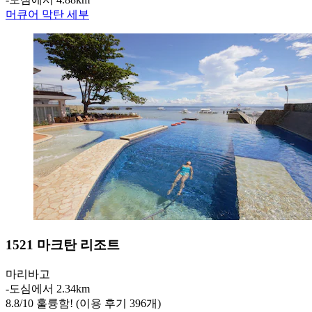
머큐어 막탄 세부
1521 마크탄 리조트
마리바고
‐
도심에서 2.34km
8.8
/
10
훌륭함! (이용 후기 396개)