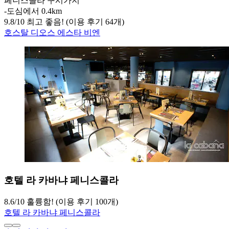
페니스콜라 구시가지
‐
도심에서 0.4km
9.8
/
10
최고 좋음! (이용 후기 64개)
호스탈 디오스 에스타 비엔
호텔 라 카바냐 페니스콜라
8.6
/
10
훌륭함! (이용 후기 100개)
호텔 라 카바냐 페니스콜라