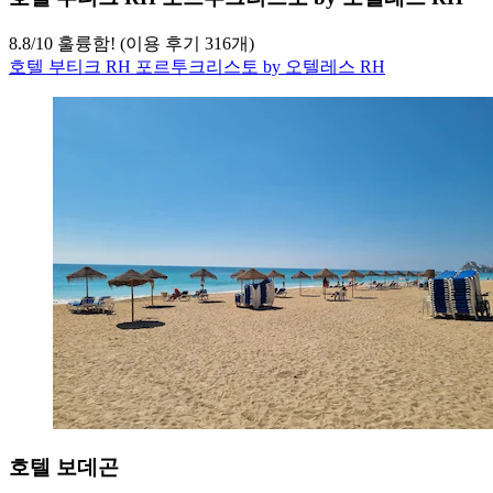
8.8
/
10
훌륭함! (이용 후기 316개)
호텔 부티크 RH 포르투크리스토 by 오텔레스 RH
호텔 보데곤