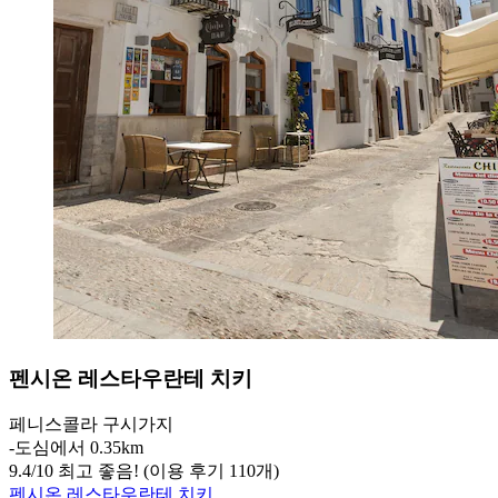
펜시온 레스타우란테 치키
페니스콜라 구시가지
‐
도심에서 0.35km
9.4
/
10
최고 좋음! (이용 후기 110개)
펜시온 레스타우란테 치키