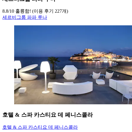
8.8
/
10
훌륭함! (이용 후기 227개)
세르비그룹 파파 루나
호텔 & 스파 카스티요 데 페니스콜라
호텔 & 스파 카스티요 데 페니스콜라