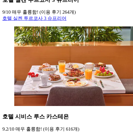
9
/
10
매우 훌륭함! (이용 후기 264개)
호텔 실켄 투르코사 3 슈프리어
호텔 시비스 루스 카스테욘
9.2
/
10
매우 훌륭함! (이용 후기 616개)