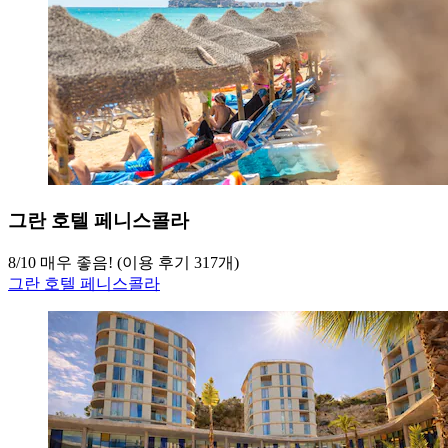
그란 호텔 페니스콜라
8
/
10
매우 좋음! (이용 후기 317개)
그란 호텔 페니스콜라