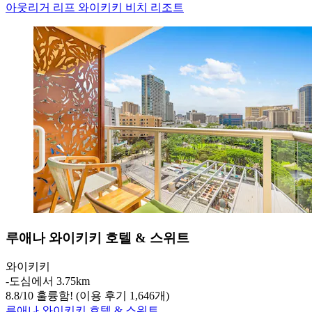
아웃리거 리프 와이키키 비치 리조트
루애나 와이키키 호텔 & 스위트
와이키키
‐
도심에서 3.75km
8.8
/
10
훌륭함! (이용 후기 1,646개)
루애나 와이키키 호텔 & 스위트