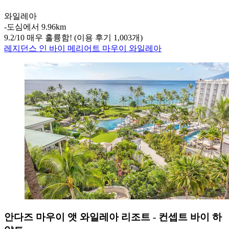
와일레아
‐
도심에서 9.96km
9.2
/
10
매우 훌륭함! (이용 후기 1,003개)
레지던스 인 바이 메리어트 마우이 와일레아
안다즈 마우이 앳 와일레아 리조트 - 컨셉트 바이 하