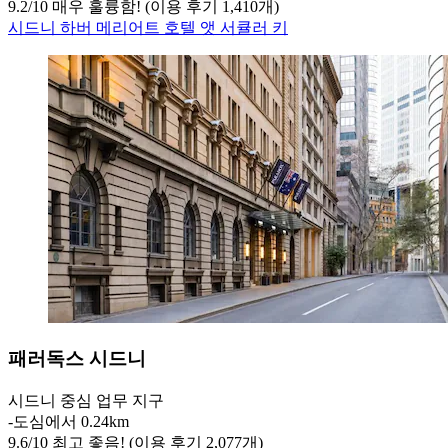
9.2
/
10
매우 훌륭함! (이용 후기 1,410개)
시드니 하버 메리어트 호텔 앳 서큘러 키
패러독스 시드니
시드니 중심 업무 지구
‐
도심에서 0.24km
9.6
/
10
최고 좋음! (이용 후기 2,077개)