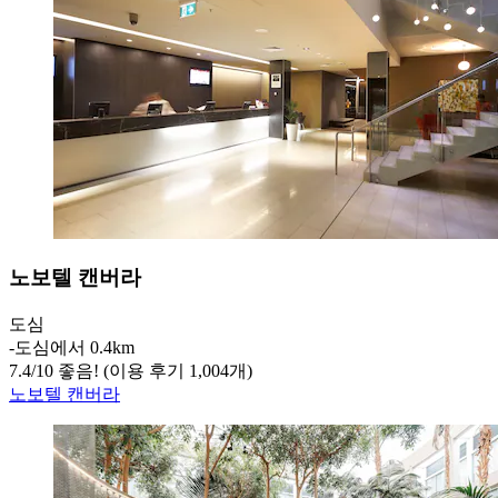
노보텔 캔버라
도심
‐
도심에서 0.4km
7.4
/
10
좋음! (이용 후기 1,004개)
노보텔 캔버라