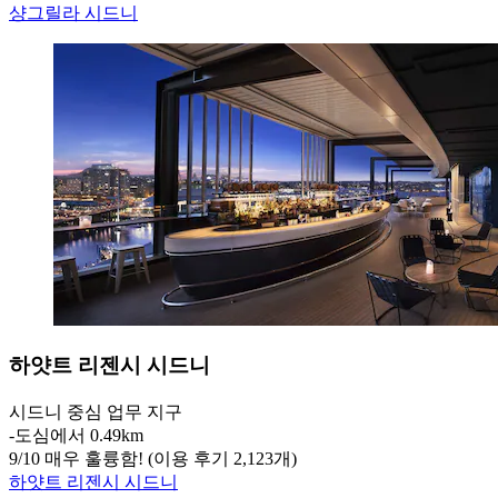
샹그릴라 시드니
하얏트 리젠시 시드니
시드니 중심 업무 지구
‐
도심에서 0.49km
9
/
10
매우 훌륭함! (이용 후기 2,123개)
하얏트 리젠시 시드니