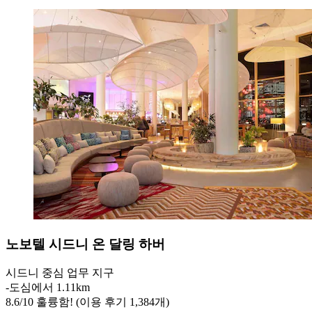
노보텔 시드니 온 달링 하버
시드니 중심 업무 지구
‐
도심에서 1.11km
8.6
/
10
훌륭함! (이용 후기 1,384개)