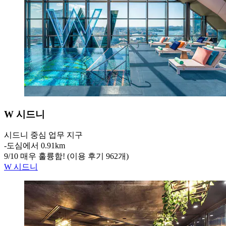
W 시드니
시드니 중심 업무 지구
‐
도심에서 0.91km
9
/
10
매우 훌륭함! (이용 후기 962개)
W 시드니