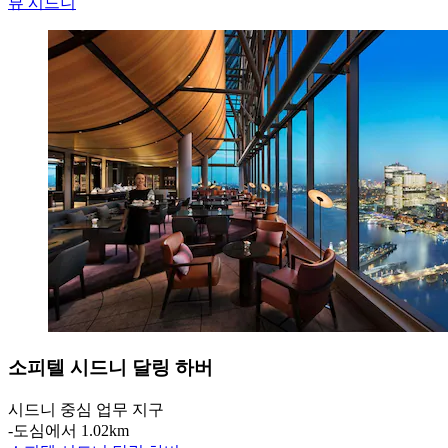
뷰 시드니
소피텔 시드니 달링 하버
시드니 중심 업무 지구
‐
도심에서 1.02km