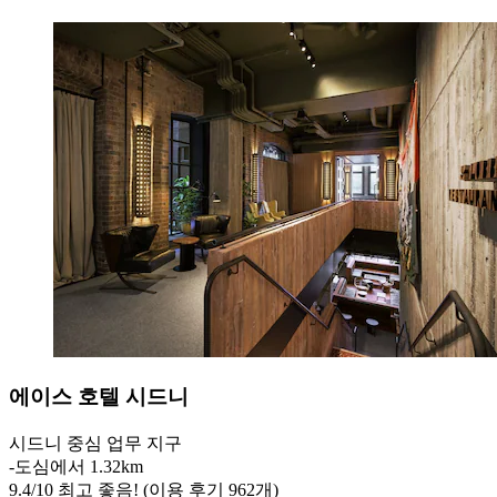
에이스 호텔 시드니
시드니 중심 업무 지구
‐
도심에서 1.32km
9.4
/
10
최고 좋음! (이용 후기 962개)