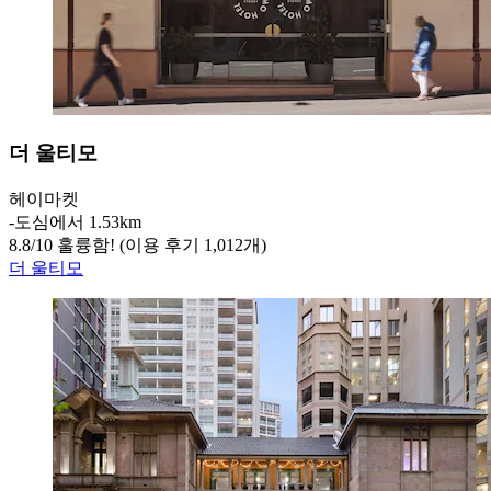
더 울티모
헤이마켓
‐
도심에서 1.53km
8.8
/
10
훌륭함! (이용 후기 1,012개)
더 울티모