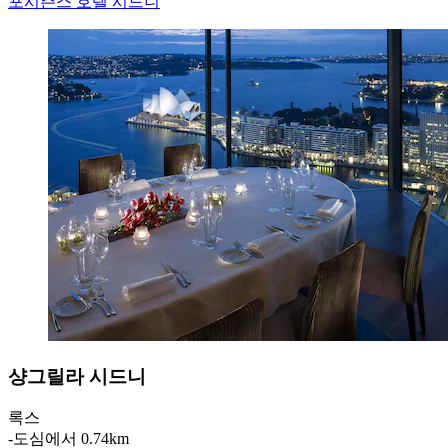
포시즌스 호텔 시드니
샹그릴라 시드니
록스
‐
도심에서 0.74km