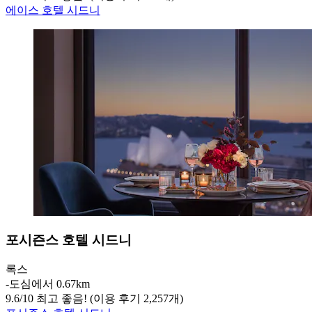
에이스 호텔 시드니
포시즌스 호텔 시드니
록스
‐
도심에서 0.67km
9.6
/
10
최고 좋음! (이용 후기 2,257개)