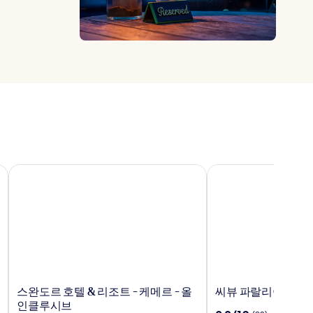
스완도르 호텔 & 리조트 - 케메르 - 올 인클루시브
씨뷰 파랄리아 부티크
스
씨
스완도르 호텔 & 리조트 - 케메르 - 올
씨뷰 파랄리아 부티
완
뷰
인클루시브
10