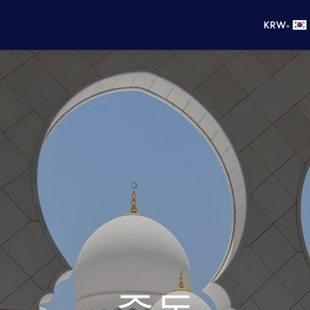
•
KRW