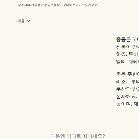
GO GUIDES
중동
관광 명소
음식
쇼핑
나이트라이프
투어
정보
내용
중동은 고대
전통이 만
하죠. 두
엠티 쿼터
중동 주변
리조트부터
무산담 반
선사해요.
곳이며, 재
다음엔 어디로 떠나세요?