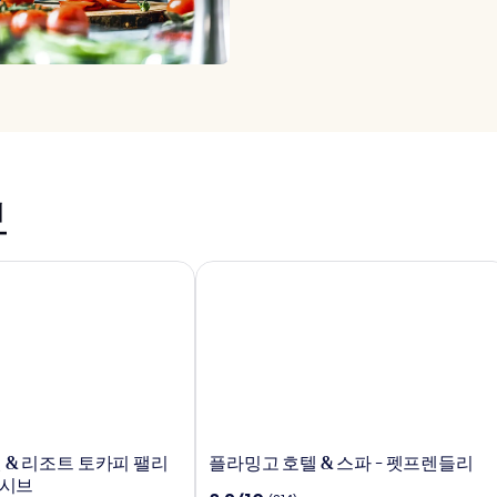
보
& 리조트 토카피 팰리스 - 올 인클루시브
플라밍고 호텔 & 스파 - 펫프렌들리
플
 & 리조트 토카피 팰리
플라밍고 호텔 & 스파 - 펫프렌들리
라
루시브
10