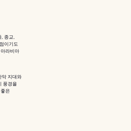
, 종교,
차점이기도
디 아라비아
산악 지대와
이 풍경을
 좋은