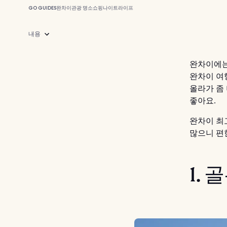
GO GUIDES
완차이
관광 명소
쇼핑
나이트라이프
내용
완차이에는
완차이 여
올라가 좀
좋아요.
완차이 최
많으니 편
1.