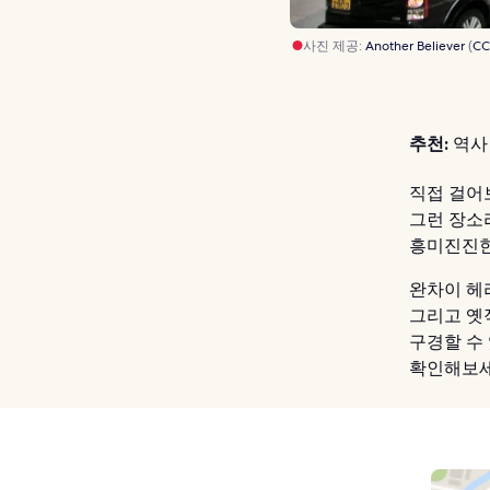
사진 제공:
Another Believer
(
CC
추천:
역사
직접 걸어
그런 장소
흥미진진한
완차이 헤리
그리고 옛
구경할 수 
확인해보세