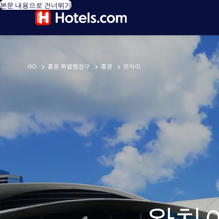
본문 내용으로 건너뛰기
GO
홍콩 특별행정구
홍콩
완차이