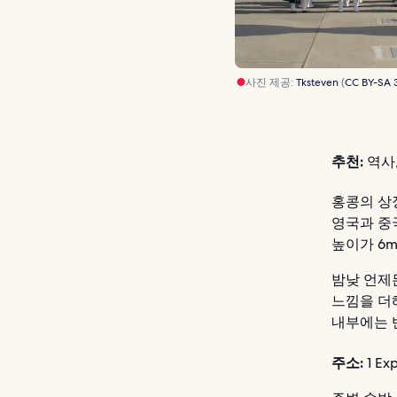
사진 제공:
Tksteven
(
CC BY-SA 
추천:
역사,
홍콩의 상징
영국과 중
높이가 6
밤낮 언제
느낌을 더해
내부에는 
주소:
1 Ex