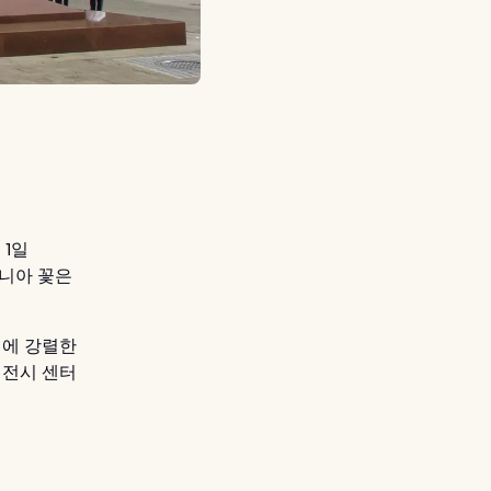
 1일
히니아 꽃은
진에 강렬한
 전시 센터