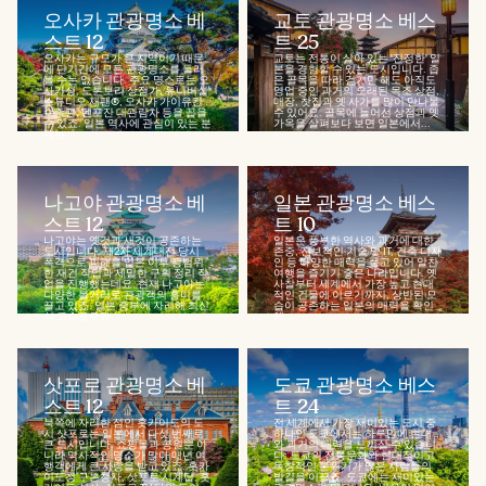
오사카 관광명소 베
교토 관광명소 베스
스트 12
트 25
오사카는 규모가 큰 지역이기 때문
교토는 전통이 살아 있는 '진정한' 일
에 단기간에 모든 관광명소를 둘러
본을 경험할 수 있는 도시입니다. 좁
볼 수는 없습니다. 주요 명소로는 오
은 골목을 따라 걷기만 해도 아직도
사카성, 도톤보리 상점가, 유니버설
영업 중인 과거의 오래된 목조 상점,
스튜디오 재팬®, 오사카 가이유칸
매장, 찻집과 옛 사가를 많이 만나볼
수족관, 덴포잔 대관람차 등을 꼽을
수 있어요. 골목에 늘어선 상점과 옛
수 있죠. 일본 역사에 관심이 있는 분
가옥을 살펴보다 보면 일본에서...
께는...
나고야 관광명소 베
일본 관광명소 베스
스트 12
트 10
나고야는 옛것과 새것이 공존하는
일본은 풍부한 역사와 과거에 대한
도시입니다. 제2차 세계대전 당시
존중, 진보적인 기술 및 IT, 건축 디자
폭격으로 피해를 입은 이후 광범위
인 등 다양한 매력을 품고 있어 알찬
한 재건 작업과 세밀한 구획 정리 작
여행을 즐기기 좋은 나라입니다. 옛
업을 진행했는데요. 현재 나고야는
사찰부터 세계에서 가장 높고 현대
다양한 볼거리로 관광객의 흥미를
적인 건물에 이르기까지, 상반된 모
끌고 있죠. 일본 중부에 자리해 최신
습이 공존하는 일본의 매력을 확인
식 고속도로와...
해...
삿포로 관광명소 베
도쿄 관광명소 베스
스트 12
트 24
북쪽에 자리한 섬인 홋카이도의 도
전 세계에서 가장 재미있는 도시 중
시 삿포로는 일본에서 다섯 번째로
하나인 도쿄에서는 하루만에 현대
큰 도시입니다. 쇼핑몰과 공원뿐 아
와 과거의 매력을 느끼실 수 있습니
니라 역사적인 명소가 많아 매년 여
다. 도쿄의 전통문화와 현대적이고
행객에게 큰 사랑을 받고 있죠. 홋카
독창적인 분위기가 많은 사람들의
이도청 구본청사, 삿포로 시계탑, 홋
발길을 이끌죠. 도쿄에는 재미있는