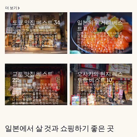
더 보기
도쿄 맛집 베스트 34
일본의 먹거리 베스
도쿄에는 다양한 음식을 선보이는
트 11
식당이 많죠. 일본의 수도답게 약
60,000개의 식당이 있는데요. 세
일본 요리는 다양한 풍미와 다채로
계적으로 유명한 쉐프 노부 마츠히
운 제철 요리를 자랑하죠. 맛이 좋을
사가 만드는 값비싼 요리부터 근처
뿐 아니라 영양도 풍부합니다. 일반
이자카야의 저렴한 안주까지 모든
적으로 일본의 요리는 여러 요리를
입맛과 가격대에 맞는 음식을 찾으
한 상에 내옵니다. 밥 또는 국수에는
실 수 있어요...
항상 국이 같이 나오고, 절인 채소와
생선, 고기, 채소나 두부 등으로 만
든...
교토 맛집 베스트
오사카의 현지 레스
22
토랑 베스트 10
교토는 전통을 중시하기로 유명한
오사카는 오랫동안 일본의 식도락
도시입니다. 그 명성에 걸맞게 아름
천국으로 여겨져 왔고 심지어 일본
다운 교토에 자리한 오래된 레스토
의 부엌이라고도 불리는 곳이에요.
랑 몇 곳에서는 훌륭한 요리를 맛보
바다와 산 사이에 위치한 덕분에 오
고 역사 수업도 들을 수 있어요. 그러
사카의 음식 문화는 갓 잡은 싱싱한
나 이런 특별한 경험을 하는 데는 큰
해산물과 질 좋은 농산물이 특징이
비용이 들죠. 예산이 한정되어 있다
에요. 유명한 오사카 요리로는 문어
면...
볼(타코야키)...
일본에서 살 것과 쇼핑하기 좋은 곳