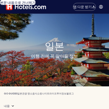
본문 내용으로 건너뛰기
앱 다운 받기
GO
아시아
일본
일본
여행 전에 꼭 알아둘 정보
GO GUIDES
일본
관광 명소
음식
쇼핑
나이트라이프
투어
정보
블로그
내용