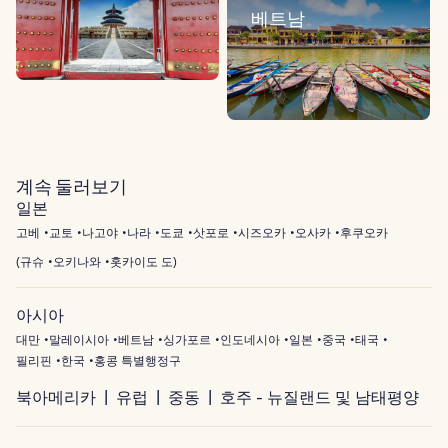
베트남
계속 둘러보기
일본
고베
교토
나고야
나라
도쿄
삿포로
시즈오카
오사카
후쿠오카
(
규슈
오키나와
홋카이도 도
)
아시아
대만
말레이시아
베트남
싱가포르
인도네시아
일본
중국
태국
필리핀
한국
홍콩 특별행정구
북아메리카
유럽
중동
호주 - 뉴질랜드 및 남태평양