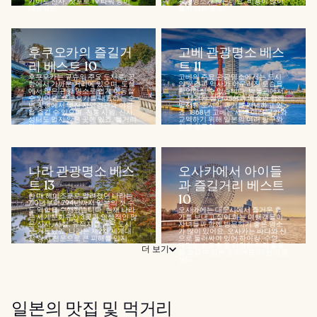
카이도 신사, 삿포로 TV 타워 등이
관광명소가 많은데요. 비용이 많이
대표적인...
들지 않는 곳도...
후쿠오카의 즐길거
고베 관광명소 베스
리 베스트 10
트 11
후쿠오카는 규슈의 주요 도시로, 공
고베의 주요 관광명소에서는 도시
항에서 가까운 거리에 있으며, 도심
의 풍경과 역사가 어우러진 모습을
에서 많은 관광 명소로 쉽게 이동할
확인하실 수 있습니다. 박물관에서
수 있어요. 후쿠오카를 대표하는 수
는 세련된 첨단 패션과 예술과 함께
변 공원에서 멋진 자연경관과 야경
발전한 도시의 과거를 기념하고 있
을 즐길 수 있으며, 전통 사원, 신사,
죠. 1868년 고베는 세계 여러 국가와
성터도 멀지 않은 곳에 있죠. 볼거리
교역하기 위해 일본의 여러 항구와
가...
함께 항구의...
나라 관광명소 베스
오사카에서 아이들
트 13
과 즐길거리 베스트
한 때 헤이조쿄로 알려졌던 나라는
10
710년부터 794년까지 일본의 첫 수
도 역할을 수행했습니다. 현재 나라
오사카에는 대도시에서 즐거운 휴
는 세계문화유산 3곳과 인상적인 많
가를 보내고 싶어 하는 여행객들이
은 신사, 사찰, 유적지를 품은 도시
자녀들과 함께 방문하기 좋은 명소
로 거듭났죠. 나라는 제2차 세계대
가 많이 있어요. 오사카는 바다와 산
전 당시 천운으로 큰 피해를 입지...
으로 둘러싸여 있어 하이킹, 수영,
재밌는 스포츠 등 다양한 야외 활동
더 보기
을 즐길 수 있는 곳이에요. 대형 쇼핑
센터...
일본의 맛집 및 먹거리