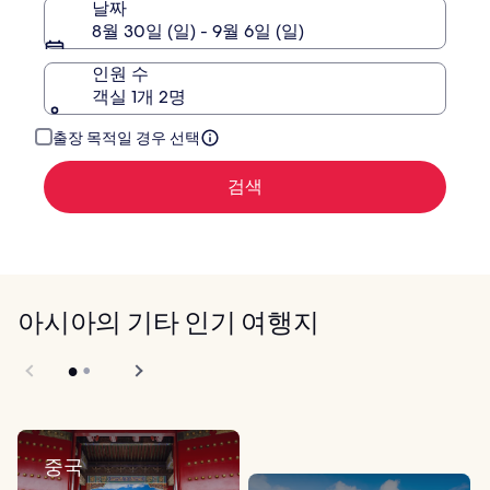
날짜
한
8월 30일 (일) - 9월 6일 (일)
정
보
인원 수
를
확
객실 1개 2명
인
해
출장 목적일 경우 선택
주
세
검색
요.
아시아의 기타 인기 여행지
중국