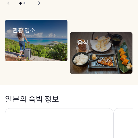
관광 명소
음식
일본의 숙박 정보
호텔 그레이서리 신주쿠
도쿄 베이 