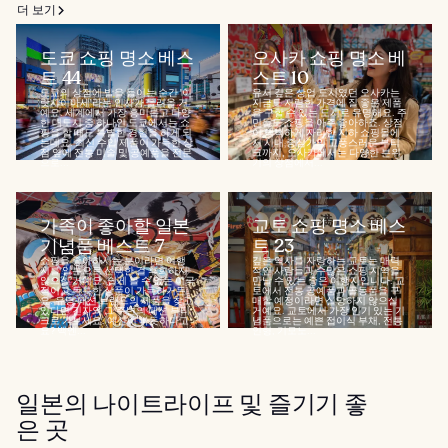
더 보기
도쿄 쇼핑 명소 베스
오사카 쇼핑 명소 베
트 44
스트 10
도쿄의 상점에 발을 들이는 순간 '이
유서 깊은 상업 도시였던 오사카는
랏샤이마세'라는 인사가 들려올 거
지금도 저렴한 가격에 질 좋은 제품
예요. 세계에서 가장 흥미롭고 다양
을 구할 수 있는 도시로 유명해요. 주
한 대도시 중 하나인 도쿄에서는 쇼
민들도 쇼핑을 아주 좋아하죠. 상점
핑을 할 때도 특별한 경험을 하게 되
이 빽빽하게 자리한 지하 쇼핑몰에
는데요. 최신 수입 제품이 가득한 상
서 시내 중심가의 고풍스러운 부티
점 옆에 전통 미술 및 공예품을 전문
크까지, 오사카에서는 다양한 분위
으로...
기의 상점에서...
가족이 좋아할 일본
교토 쇼핑 명소 베스
기념품 베스트 7
트 23
쇼핑을 좋아하시는 분이라면 여행
깊은 역사를 자랑하는 교토는 매력
지를 일본으로 선택한 걸 후회하지
적인 사람들과 수많은 쇼핑 지역을
않으실 거예요. 쉽게 볼 수 없는 이국
만날 수 있는 좋은 여행지입니다. 교
적이고 독특한 상품이 가득하거든
토에서 전통 공예품과 골동품을 구
요. 유명 패션 브랜드의 제품을 찾고
매할 예정이라면 실망하지 않으실
있다면 긴자와 그 주변의 패션 부티
거예요. 교토에서 가장 인기 있는 기
크로 가보세요. 예산이 빠듯하다고
념품으로는 예쁜 접이식 부채, 전통
요? 백엔...
인형, 기모노...
일본의 나이트라이프 및 즐기기 좋
은 곳