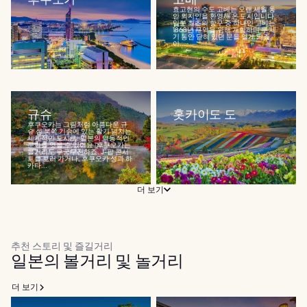
효고현의 수도 고베는 오랜 세월 동
안 외지인을 환영해 온 도시입니다.
일본 최초의 항구 중 하나인 고베는
1868년 무역을 위해 개항하며 두 세
기 동안 닫혀 있던 문을 열게 되죠.
이...
규슈
홋카이도 도
후쿠오카는 그림처럼 아름다운 규
슈 섬 북쪽 기슭에 있는 활기 넘치는
세계적인 도시로, 일본의 역동적인
문화를 엿볼 수 있어요. 후쿠오카는
볼거리도 무궁무진하죠. J-팝 콘서
트를 보러 가거나, 후쿠오카 성과 하
카타...
더 보기
추천 스토리 및 즐길거리
일본의 볼거리 및 놀거리
더 보기