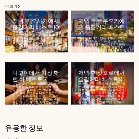
더 보기
저녁 후 오사카에서
저녁 후 후쿠오카에
즐길거리 베스트 10
서 즐길거리 베스트
센트럴 오사카는 다양한 나이트라
10
이프 문화로 유명하며 아이들과 함
께 즐길 수 있는 곳도 있어요. 해가
하카타, 나카스, 텐진과 후쿠오카는
진 후에는 네온사인이 켜진 도톤보
다양한 나이트라이프 명소로 가득
리의 밤거리와 환상적인 야경을 내
해요. 후쿠오카시는 전 세계의 관광
려다볼 수 있는 덴포잔 대관람차, 반
객들에게 인기가 많으며 포장마차
짝이는 등불이 켜진 호젠지 사원을
투어 티켓, 하카타 라멘 택시 투어 등
방문하면 좋아요...
편리한 여행 상품이 마련되어 있죠.
훌륭한 클럽도 많아 밤새도록 춤을
추고...
나고야에서 가장 핫
저녁 후 삿포로에서
한 바 베스트 7
즐길거리 베스트 9
나고야 도심, 특히 사카에 지구에는
저녁 식사 후 삿포로에서 즐길 수 있
전통적인 일본식 바부터 세계 각국
는 최고의 명소는 스스키노의 번화
의 노래가 흘러나오는 현대적인 라
가로, 이곳에서는 밤에 즐길거리가
이브 음악 공연장과 나이트클럽까
무궁무진해요. 바에서 술잔을 기울
지 모든 나이트라이프 장소가 자리
이거나 댄스 클럽에서 밤새도록 춤
하고 있어요. 이 지역의 활기는 주민
을 추며 삿포로의 나이트라이프를
뿐만 아니라 파티를 좋아하는 인근
만끽해 보세요. 일본 야경 베스트 3
도시의 사람들의...
에 새롭게 선정된...
유용한 정보