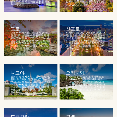
좋고 삶의 질이 높기로 유명한 도쿄
보적인 현대 미술의 중심지로 성장
는 옛것과...
하고 있습니다. 이런...
교토
삿포로
교토는 수백 개의 신사와 사찰, 봄이
홋카이도의 수도 삿포로는 라멘, 맥
면 만개하는 벚꽃으로 관광객의 사
주, 눈으로 유명한 도시이자 일본에
랑을 한몸에 받고 있는 도시입니다.
서 손에 꼽히는 화려한 축제들이 열
교토의 3면을 둘러싼 산맥과 도시를
리는 곳입니다. 가장 유명한 축제는
가로질러 흐르는 가모가와 강에서
삿포로 눈축제인데요. 오도리 공원
는 아름다운 자연경관을 감상하실
에서 매년 개최되는 이 축제에서는
수 있죠. 동쪽으로는...
거대한 얼음...
나고야
오키나와
일본의 유명 자동차 기업인 도요타,
오키나와 섬은 일본에서 남쪽으로
혼다, 미쓰비시의 고향 나고야는 일
약 640km 떨어진 곳에 위치해요.
본 경제의 핵심지입니다. 에도 시대
지금은 일본의 현으로 편입되었지
(1603-1868) 당시 일본을 다스리던
만 깨끗한 해변과 현대적인 시장 사
도쿠가와 가문의 분가인 오와리 가
이에 자연스럽게 자리 잡은 전통 마
문의 도성으로 기능하기도 했죠. 나
을과 폐허가 된 성에서 류큐 왕국의
고야의...
역사를 엿볼...
후쿠오카
고베