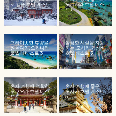
로 캡슐 호텔 베스트
오키나와 호텔 베스
3
트 5
프라이빗한 휴양을
깔끔한 시설을 자랑
원한다면, 오키나와
하는, 오사카 가성비
풀빌라 베스트 3
호텔 베스트 5
혼자 여행에 적합한,
혼자 여행에 좋은,
후쿠오카 호텔 베스
오사카 호텔 베스트
트 4
5