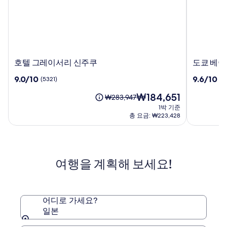
호
도
호텔 그레이서리 신주쿠
도쿄 베이
텔
쿄
10
10
9.0/10
9.6/10
(5321)
(5
그
베
점
점
레
이
현
₩184,651
만
만
요
₩283,947
이
시
재
점
점
금
1박 기준
서
오
요
중
중
은
총 요금: ₩223,428
리
미
금
9.0
9.6
₩283,947
신
₩184,651
프
점,
점,
이
주
(5321)
린
(5729)
며,
표
쿠
스
여행을 계획해 보세요!
준
호
요
텔
금
에
대
어디로 가세요?
한
일본
자
세