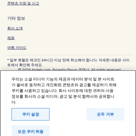
콘텐츠 지침 및 신고
기타 정보
회사 소개
채용
여행 가이드
* 일부 호텔은 체크인 24시간 이상 전에 취소해야 합니다. 자세한 내용은 사이
트에서 확인해 주세요.
© 2026 Hotels.com, Expedia Group 계열사. All rights reserved.
Hotels.com 및 Hotels.com 로고는 미국 및/또는 다른 국가에서 Hotels.com,
우리는 소셜 미디어 기능의 제공과 데이터 분석 및 본 사이트
LP의 상표 또는 등록 상표입니다. 기타 모든 상표는 해당 소유권자의 자산입니
다.
가 올바로 동작하고 개인화된 콘텐츠와 광고를 제공하기 위해
분쟁 해결: 전화: 82-3480-0145, 이메일: CS@koreasupport.hotels.com
쿠키를 사용하고 있습니다. 회사 사이트에 대한 귀하의 사용
트래블파트너익스체인지코리아 주식회사. 사업자등록번호: 821-88-01025
정보를 회사의 소셜 미디어, 광고 및 분석 협력사와 공유합니
익스피디아트래블코리아 주식회사, 서울특별시 종로구 종로5길 7(청진동). 사
다.
업자등록번호: 724-86-00245.
관광사업자등록번호: 제2016-000008호, 통신판매업신고번호: 2015-서울종
로-1091, 대표이사: 정경륜
쿠키 설정
모두 거부
모든 쿠키 허용