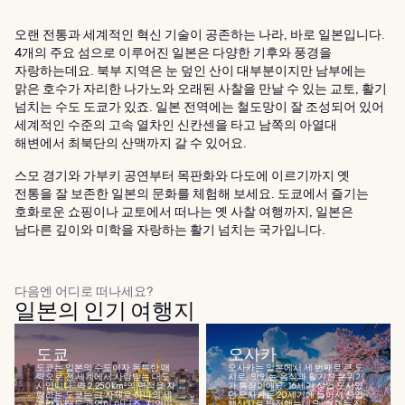
오랜 전통과 세계적인 혁신 기술이 공존하는 나라, 바로 일본입니다.
4개의 주요 섬으로 이루어진 일본은 다양한 기후와 풍경을
자랑하는데요. 북부 지역은 눈 덮인 산이 대부분이지만 남부에는
맑은 호수가 자리한 나가노와 오래된 사찰을 만날 수 있는 교토, 활기
넘치는 수도 도쿄가 있죠. 일본 전역에는 철도망이 잘 조성되어 있어
세계적인 수준의 고속 열차인 신칸센을 타고 남쪽의 아열대
해변에서 최북단의 산맥까지 갈 수 있어요.
스모 경기와 가부키 공연부터 목판화와 다도에 이르기까지 옛
전통을 잘 보존한 일본의 문화를 체험해 보세요. 도쿄에서 즐기는
호화로운 쇼핑이나 교토에서 떠나는 옛 사찰 여행까지, 일본은
남다른 깊이와 미학을 자랑하는 활기 넘치는 국가입니다.
다음엔 어디로 떠나세요?
일본의 인기 여행지
도쿄
오사카
도쿄는 일본의 수도이자 독특한 매
오사카는 일본에서 세 번째로 큰 도
력으로 전 세계에서 사랑받는 대도
시로, 맛있는 음식과 활기찬 분위기
시입니다. 약 2,250km²의 면적을 자
가 특징이에요. 16세기 상업 도시였
랑하는 도쿄는 그 자체로 하나의 세
던 오사카는 20세기에 들어서 산업
계라고 해도 과언이 아니죠. 치안이
핵심지로 발전했는데요. 현재는 진