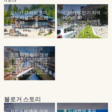
더 보기
오사카 근처의 흥미
오사카의 인기 지역
로운 마을과 명소 베
베스트 10
스트 10
오사카는 간사이에서 가장 큰 도시
이며 근교에도 멋진 곳이 많아요. 이
일본에서 두 번째로 큰 도시인 오사
러한 지역을 거닐다 보면 열정적인
카는 간사이 지역의 중심지이며 교
기질로 유명한 오사카 사람들의 강
외에도 가볼 곳이 많아요. 간사이에
한 정신을 금방 느낄 수 있을 거예요.
는 유네스코 세계문화유산과 함께
일본의 고대 도시 중 하나인 오사카
산으로 둘러싸인 성스러운 도시도
는 그 전통과 문화가 오늘날까지 이
있어요. 당일 여행이나 며칠 일정을
어지고...
잡아 오사카 근처에 있는 매력적인
장소를 방문해...
도쿄 여행 필수 정보
도쿄 여행 필수 정보에서는 일본에
서 가장 인기 있는 여행지로의 여행
을 계획하는 데 필요한 필수 정보를
알려드려요. 여행을 아무리 자주 떠
나도 꼭 알아봐야 할 정보가 있기 마
련이죠. 예를 들어 날씨, 나리타 공
항과 하네다 공항에서 호텔까지 이
동하는 방법...
블로거 스토리
저렴해서 좋은, 삿포
혼자 여행에 좋은,