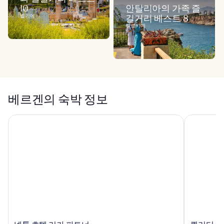
10
안탈리아의 가족 즐
벨기에
길거리 베스트 8
튀르키예
베르겐의 숙박 정보
넵툰 호텔 리카 파트너
퀄리티 호