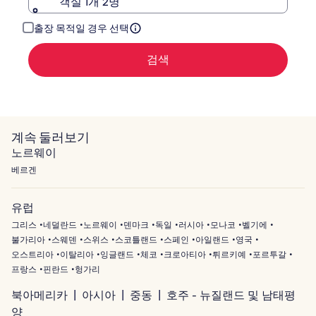
객실 1개 2명
인
해
주
출장 목적일 경우 선택
세
요.
검색
계속 둘러보기
노르웨이
베르겐
유럽
그리스
네덜란드
노르웨이
덴마크
독일
러시아
모나코
벨기에
불가리아
스웨덴
스위스
스코틀랜드
스페인
아일랜드
영국
오스트리아
이탈리아
잉글랜드
체코
크로아티아
튀르키예
포르투갈
프랑스
핀란드
헝가리
북아메리카
아시아
중동
호주 - 뉴질랜드 및 남태평
양