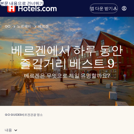
본문 내용으로 건너뛰기
앱 다운 받기
GO
노르웨이
베르겐
베르겐에서 하루 동안
즐길거리 베스트 9
베르겐은 무엇으로 제일 유명할까요?
GO GUIDES
베르겐
관광 명소
내용