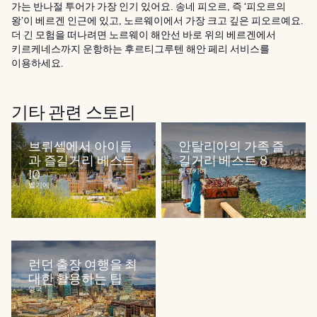
가는 반나절 투어가 가장 인기 있어요. 송네 피오르, 즉 ‘피오르의
왕’이 베르겐 인근에 있고, 노르웨이에서 가장 크고 깊은 피오르예요.
더 긴 모험을 떠나려면 노르웨이 해안선 바로 위의 베르겐에서
키르케네스까지 운항하는 후르티그루텐 해안 페리 서비스를
이용하세요.
기타 관련 스토리
브뤼셀에서 아이들
안탈리아의 가족 즐
과 즐길거리 베스트
길거리 베스트 8
10
튀르키예
벨기에
런던 출장 여행을 최
대한 활용하는 팁
영국