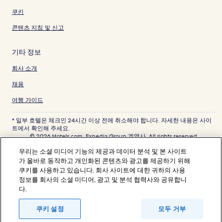
쿠키
콘텐츠 지침 및 신고
기타 정보
회사 소개
채용
여행 가이드
* 일부 호텔은 체크인 24시간 이상 전에 취소해야 합니다. 자세한 내용은 사이
트에서 확인해 주세요.
© 2026 Hotels.com, Expedia Group 계열사. All rights reserved.
Hotels.com 및 Hotels.com 로고는 미국 및/또는 다른 국가에서 Hotels.com,
우리는 소셜 미디어 기능의 제공과 데이터 분석 및 본 사이트
LP의 상표 또는 등록 상표입니다. 기타 모든 상표는 해당 소유권자의 자산입니
다.
가 올바로 동작하고 개인화된 콘텐츠와 광고를 제공하기 위해
분쟁 해결: 전화: 82-3480-0145, 이메일: CS@koreasupport.hotels.com
쿠키를 사용하고 있습니다. 회사 사이트에 대한 귀하의 사용
트래블파트너익스체인지코리아 주식회사. 사업자등록번호: 821-88-01025
정보를 회사의 소셜 미디어, 광고 및 분석 협력사와 공유합니
익스피디아트래블코리아 주식회사, 서울특별시 종로구 종로5길 7(청진동). 사
다.
업자등록번호: 724-86-00245.
관광사업자등록번호: 제2016-000008호, 통신판매업신고번호: 2015-서울종
로-1091, 대표이사: 정경륜
쿠키 설정
모두 거부