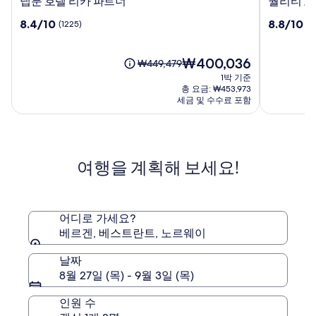
넵
퀄
넵툰 호텔 리카 파트너
퀄리티 호
툰
리
10
10
8.4/10
8.8/10
(1225)
(1
호
티
점
점
텔
호
만
만
리
텔
점
현
점
₩400,036
요
₩449,479
카
에
중
재
중
금
1박 기준
파
드
8.4
요
8.8
은
총 요금: ₩453,973
트
바
점,
금
점,
₩449,479
세금 및 수수료 포함
너
(1225)
₩400,036
르
(1085)
이
트
며,
표
그
준
리
여행을 계획해 보세요!
요
그
금
에
대
한
어디로 가세요?
자
베르겐, 베스트란트, 노르웨이
세
한
날짜
정
8월 27일 (목) - 9월 3일 (목)
보
를
인원 수
확