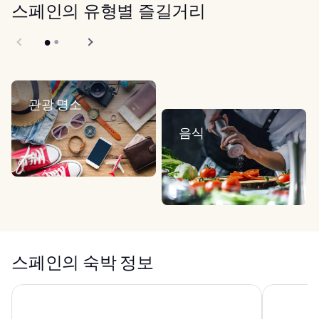
스페인의 유형별 즐길거리
관광 명소
음식
스페인의 숙박 정보
파라디소 이비사 아트 호텔 - 어른 전용
호텔101-