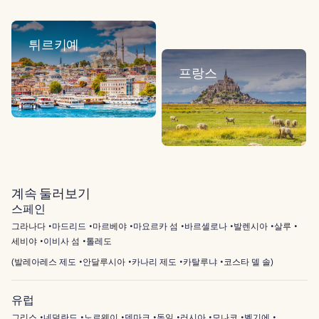
튀르키예
프랑스
계속 둘러보기
스페인
그라나다
마드리드
마르베야
마요르카 섬
바르셀로나
발렌시아
살루
세비야
이비사 섬
톨레도
(
발레아레스 제도
안달루시아
카나리 제도
카탈루냐
코스타 델 솔
)
유럽
그리스
네덜란드
노르웨이
덴마크
독일
러시아
모나코
벨기에