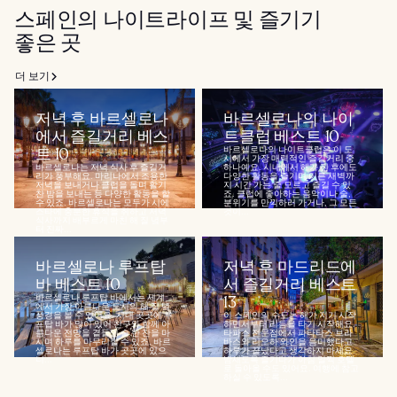
스페인의 나이트라이프 및 즐기기
좋은 곳
더 보기
저녁 후 바르셀로나
바르셀로나의 나이
에서 즐길거리 베스
트클럽 베스트 10
트 10
바르셀로나의 나이트클럽은 이 도
시에서 가장 매력적인 즐길거리 중
바르셀로나는 저녁 식사 후 즐길거
하나예요. 시내에서 해가 진 후에도
리가 풍부해요. 마리나에서 조용한
다양한 활동을 즐기며 이른 새벽까
저녁을 보내거나 클럽을 돌며 활기
지 시간 가는 줄 모르고 즐길 수 있
찬 밤을 보내는 등 다양한 활동을 할
죠. 클럽에 좋아하는 음악이나 술,
수 있죠. 바르셀로나는 모두가 시에
분위기를 만끽하러 가거나, 그 모든
스타에 충분한 휴식을 취하고 저녁
것이...
식사까지 배부르게 마친 해 질 녘부
터 진짜...
바르셀로나 루프탑
저녁 후 마드리드에
바 베스트 10
서 즐길거리 베스트
바르셀로나 루프탑 바에서는 세계
13
에서 가장 아름다운 도시의 해 질 녘
풍경을 볼 수 있어요. 시내 곳곳에 루
이 스페인의 수도는 해가 지기 시작
프탑 바가 많이 있어 친구와 함께 아
하면서부터 리듬을 타기 시작해요.
름다운 전망을 곁들인 술 한 잔을 마
타파스 전문점에서 파타타스 브라
시며 하루를 마무리할 수 있죠. 바르
바스와 리오하 와인을 음미했다고
셀로나는 루프탑 바가 곳곳에 있으
하루가 끝났다고 생각하지 마세요.
니...
밤새도록 즐기다가 아침 일찍 호텔
로 돌아올 수도 있어요. 여행에 참고
하실 수 있도록...