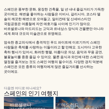
스페인은 풍부한 문화, 웅장한 건축물, 일 년 내내 즐길거리가 가득한
곳이에요. 해변을 좋아하는 사람들은 이비사, 갈리시아, 코스타 델
솔의 깨끗한 해변으로 모여들고, 알리칸테 및 산세바스티안
국립공원은 여름철에 자연 애호가들 사이에 인기가 많아요.
바르셀로나와 마드리드는 고딕과 르네상스 양식의 건물뿐만 아니라
세계 최대 규모의 미술관으로 유명해요.
엄숙한 종교의식에서 충격적인 푸드 파이트에 이르기까지 스페인
사람들은 축제를 사랑하는 이들이라고 할 만해요. 도시마다 고유한
축하 행사가 있어서, 화려한 행렬, 아름다운 의상, 음악과 무용 공연,
불꽃놀이를 종종 즐길 수 있어요. 물론 음식과 와인에 대한 스페인의
열정을 즐겨보는 것도 스페인 여행의 필수이죠. 다양한 경치 덕분에
스페인은 모든 종류의 여행자에게 많은 즐길거리를 선사하는
곳이에요.
다음엔 어디로 떠나세요?
스페인의 인기 여행지
바르셀로나
마드리드
대도시 카탈루냐의 수도인 바르셀
언뜻 보기에 마드리드는 웅장한 대