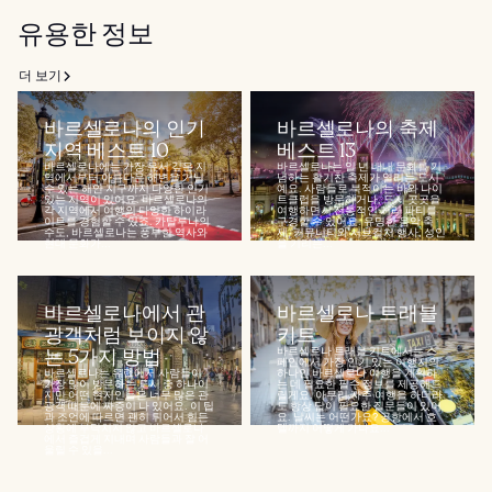
유용한 정보
더 보기
바르셀로나의 인기
바르셀로나의 축제
지역 베스트 10
베스트 13
바르셀로나에는 가장 유서 깊은 지
바르셀로나는 일 년 내내 문화를 기
역에서부터 아름다운 해변을 거닐
념하는 활기찬 축제가 열리는 도시
수 있는 해안 지구까지 다양한 인기
예요. 사람들로 북적이는 바와 나이
있는 지역이 있어요. 바르셀로나의
트클럽을 방문하거나, 도시 곳곳을
각 지역에서 여행의 다양한 하이라
여행하면서 전통적인 거리 파티를
이트를 경험할 수 있죠. 카탈루냐의
구경할 수 있어요. 유명한 음악 축
수도, 바르셀로나는 풍부한 역사와
제, 커뮤니티와 서브컬처 행사, 성인
현대 문화가...
을 기리는...
바르셀로나에서 관
바르셀로나 트래블
광객처럼 보이지 않
키트
는 5가지 방법
바르셀로나 트래블 키트에서는 스
페인에서 가장 인기 있는 여행지의
바르셀로나는 유럽에서 사람들이
하나인 바르셀로나 여행을 계획하
가장 많이 방문하는 도시 중 하나이
는 데 필요한 필수 정보를 제공해드
지만 어떤 현지인들은 너무 많은 관
릴게요. 아무리 자주 여행을 하더라
광객 때문에 짜증이 나 있어요. 이 팁
도 항상 답이 필요한 질문들이 있어
과 조언에 따르면 괜히 튀어서 힘든
요. 날씨는 어떤가요? 공항에서 호
상황에 부닥치지 않고 바르셀로나
텔까지 어떻게 가나요...
에서 즐겁게 지내며 사람들과 잘 어
울릴 수 있을...