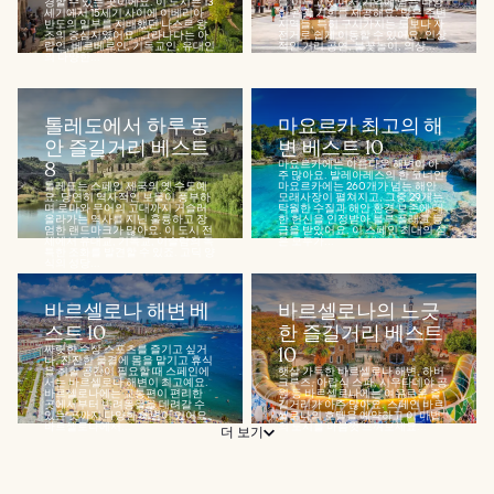
경할 수 있는 곳이에요. 이 도시는 13
를 이루고 있어서 기억에 남는 다양
세기에서 15세기 사이에 이베리아
한 관광 기회를 제공해요. 많은 주변
반도의 일부를 지배했던 나스르 왕
지역들, 특히 구시가지는 도보나 자
조의 중심지였어요. 그라나다는 아
전거로 쉽게 이동할 수 있어요. 인상
랍인, 베르베르인, 기독교인, 유대인
적인 거리 공연, 불꽃놀이, 의상...
의 다양한...
톨레도에서 하루 동
마요르카 최고의 해
안 즐길거리 베스트
변 베스트 10
8
마요르카에는 아름다운 해변이 아
주 많아요. 발레아레스의 한 코너인
톨레도는 스페인 제국의 옛 수도예
마요르카에는 260개가 넘는 해안
요. 당연히 역사적인 보물이 풍부하
모래사장이 펼쳐지고, 그중 29개는
며 로마와 무어의 고대까지 거슬러
탁월한 수질과 해안 환경 보존에 대
올라가는 역사를 지닌 훌륭하고 장
한 헌신을 인정받아 블루 플래그 등
엄한 랜드마크가 많아요. 이 도시 전
급을 받았어요. 이 스페인 최대의 섬
체에서 유대교, 기독교, 이슬람의 독
은 모두가...
특한 조화를 발견할 수 있죠. 고딕 양
식의 성당...
바르셀로나 해변 베
바르셀로나의 느긋
스트 10
한 즐길거리 베스트
짜릿한 수상 스포츠를 즐기고 싶거
10
나, 잔잔한 물결에 몸을 맡기고 휴식
을 취할 공간이 필요할 때 스페인에
햇살 가득한 바르셀로나 해변, 하버
서는 바르셀로나 해변이 최고예요.
크루즈, 아랍식 스파, 시우타데야 공
바르셀로나에는 교통편이 편리한
원 등 바르셀로나에는 여유로운 즐
곳에서부터 반려동물을 데려갈 수
길거리가 아주 많아요. 스페인 바르
있는 곳까지 다양한 해변이 있어요.
셀로나의 호텔을 예약하고 이 마법
바르셀로나에서...
의 도시를 마음껏 느껴보세요...
더 보기