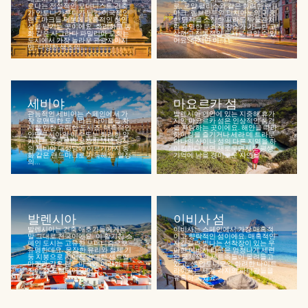
로나는 전설적인 모더니스트 건축
로, 로얄 팰리스와 같은 화려한 랜드
가 안토니 가우디가 남긴 이국적인
마크, 렘브란트와 티치아노의 귀중
랜드마크들 덕분에 매혹적인 첫인
한 명작을 소장한 프라도 박물관처
상을 남기는 곳이에요. 화려하고 동
럼 유명한 문화적 장소가 가득한 고
화 같은 사그라다 파밀리아 교회는
상하고 전통적인 도시로 보일 수 있
도시에서 가장 놀라운 관광지이지
어요. 하지만 이...
만, 다양한 색조의...
세비야
마요르카 섬
관능적인 세비야는 스페인에서 가
발렌시아 연안에 있는 지중해 휴가
장 로맨틱한 도시라는 타이틀을 차
지인 마요르카 섬은 인상적인 풍경
지할 만한 유력한 도시죠. 매혹적인
을 자랑하는 곳이에요. 해안을 따라
안달루시아의 이 수도는 화려한 알
하이킹을 즐기거나 세라 데 트라문
카자르 왕궁부터 웅장한 고딕 양식
타나의 산이나 섬의 다른 지역을 하
의 세비야 대성당에 이르기까지 동
이킹하다 보면 새로우면서도 평생
화 같은 랜드마크로 가득해요. 열정
기억에 남을 경이로운 자연을...
의...
발렌시아
이비사 섬
발렌시아는 건축 애호가들에게는
이비사는 스페인에서 가장 매혹적
말 그대로 천국이에요. 이 활기찬 스
이고 향락적인 섬이에요. 매혹적인
페인 도시는 고유한 모더니즘으로
자갈길과 빛나는 선착장이 있는 우
유명한데요. 웅장한 유리와 철제 기
아한 이비사 타운은 엄청나게 세련
둥 지붕으로 지어진 거대한 센트럴
된 국제적인 제트족들이 몰려들고
마켓과 같은 랜드마크에 이러한 특
있고, 샌 안토니오의 화려한 나이트
징이 잘 표현되어 있어요...
라이프는 세계 각지의 파티광들을
유혹하고 있죠...