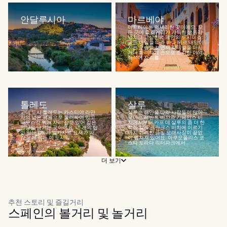
안달루시아
마르베야
마르베야는 럭셔리한 곳이에요. 모
든 곳에 즐길거리가 가득한 생동감
넘치고 고상한 스페인의 도시이죠.
골든 마일을 따라 바다 위로 태양이
지는 모습을 보면서 칵테일을 마시
거나 화려하게 손으로 조각한 야외
좌석에 자리를...
톨레도
살루
고대 도시 톨레도는 카스티야 라만
살루는 해안을 따라 사람들이 많이
차의 넓은 평원으로 둘러싸여 있고
모이는 레반트 비치와 카페얀스 비
타구스강 위에 자리 잡고 있어 깊은
치에서부터 카프 데 살루의 좀 더 한
인상을 남기는 곳이에요. 네 개의 탑
적한 칼라 크란크스 비치에 이르기
이 있는 11세기 알카사르 요새가 가
까지 화려한 금빛 모래사장이 끝없
장 눈에 띄는 이 도시의...
이 펼쳐져 있어요. 아쿠오폴리스 코
스타 도라다 워터파크에서...
더 보기
추천 스토리 및 즐길거리
스페인의 볼거리 및 놀거리