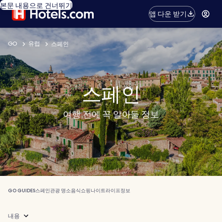
본문 내용으로 건너뛰기
앱 다운 받기
GO
유럽
스페인
스페인
여행 전에 꼭 알아둘 정보
GO GUIDES
스페인
관광 명소
음식
쇼핑
나이트라이프
정보
내용