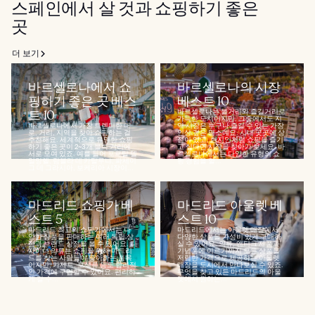
스페인에서 살 것과 쇼핑하기 좋은
곳
더 보기
바르셀로나에서 쇼
바르셀로나의 시장
핑하기 좋은 곳 베스
베스트 10
트 10
바르셀로나는 볼거리와 즐길거리로
가득한 도시이지만, 그중에서도 지
바르셀로나에서 가장 트렌디한 대
역 시장은 누구나 즐길 수 있는 가장
로, 거리, 지역을 찾아 쇼핑하는 걸
인상 깊은 명소예요. 시내 곳곳에 상
추천해요. 세계적으로 유명한 쇼핑
점이 있고, 현지인처럼 쇼핑을 즐기
하기 좋은 곳이 2~3개 블록 거리에
고 싶다면 시장을 찾아가 보세요. 바
서로 모여 있죠. 예를 들어 포르탈 델
르셀로나에서는 다양한 유형의 쇼
일앙헬, 람블라 데 카탈루냐, 파세이
핑 경험을 할...
그 데 그라시아, 보케리아 시장이...
마드리드 쇼핑가 베
마드리드 아울렛 베
스트 5
스트 10
마드리드 최고의 쇼핑가에서는 다
마드리드에서는 아울렛 매장에서
양한 상품을 판매하는 여러 독립 상
다양한 상품을 가성비 있게 구매하
점과 브랜드 상점을 볼 수 있어요. 디
실 수 있어요. 의류, 앤티크 제품과
자이너 의류는 쇼핑을 위해 마드리
기념품에 이르기까지 모든 상품을
드를 찾는 사람들이 좋아하는 품목
저렴한 가격으로 제공하는 아울렛
이지만, 가제트, 보석류 등도 합리적
매장을 도시에서 만나보실 수 있죠.
인 가격에 구입할 수 있어요. 편리하
무엇을 찾고 있든 마드리드의 아울
게 갈 수...
렛에서 원하는...