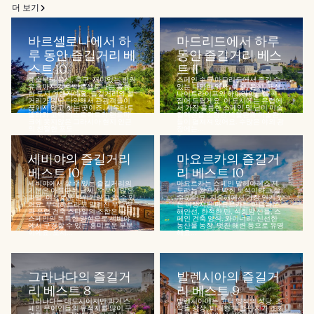
더 보기
바르셀로나에서 하
마드리드에서 하루
루 동안 즐길거리 베
동안 즐길거리 베스
스트 10
트 11
예술부터 음식, 축구, 재미있는 밤의
스페인 수도 마드리드에서 즐길 수
유흥까지 갖춘 바르셀로나는 훌륭
있는 다양한 역사, 예술, 음식, 패션,
한 도시 여행지예요. 즐길거리와 볼
나이트라이프의 하이라이트를 콕
거리가 워낙 다양해서 관광객들이
집어 드릴게요. 이 도시에는 유럽에
끊이지 않고 찾는 곳이죠. 시우타트
서 가장 훌륭한 스페인 및 남미 미술
벨라와 고딕 디스트릭트의 랜드마
컬렉션을 소장한 박물관과 미술관
크에 못지않은 그라시아 현지 인근
들이 펼쳐져 있어요. 수많은 야외 광
의 친절한 포도...
장에는...
세비야의 즐길거리
마요르카의 즐길거
베스트 10
리 베스트 10
세비야에서 할 수 있는 즐길거리의
마요르카는 스페인 발레아레스 제
기본은 아름다운 날씨, 수분이 많은
도라는 왕관에 박힌 보석이라고 할
과일, 여유로운 분위기라고 할 수 있
수 있어요. 지중해에서 가장 인기 있
어요. 무데하르라고 알려진 무슬림
는 여행지인 마요르카는 아름다운
과 유럽 건축 스타일의 조합은 남부
해안선, 한적한 만, 석회암 산들, 스
스페인의 독특한 양식으로 세비야
페인 건축 양식, 와이너리, 신선한
에서 구경할 수 있는 흥미로운 부분
농산물 농장, 멋진 해변 등으로 유명
이에요. 도시...
해요...
그라나다의 즐길거
발렌시아의 즐길거
리 베스트 8
리 베스트 9
그라나다는 대도시이지만 과거 스
발렌시아에는 고딕 양식의 성당, 조
페인 무어인들의 유적지를 많이 구
약돌 광장, 미래형 복합 단지가 조화