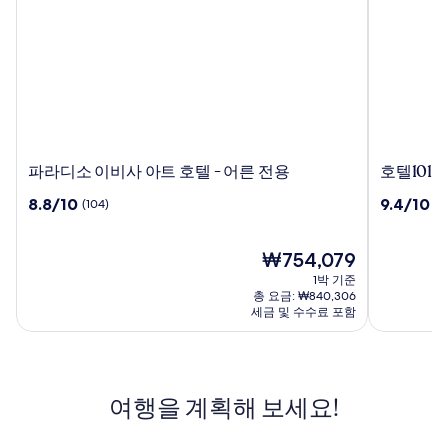
파
호
파라디소 이비사 아트 호텔 - 어른 전용
호텔101
라
텔
10
10
8.8/10
9.4/10
(104)
(1
디
101-
점
점
소
마
만
만
이
드
점
현
점
₩754,079
비
리
중
재
중
1박 기준
사
드
8.8
요
9.4
총 요금: ₩840,306
아
점,
금
점,
세금 및 수수료 포함
트
(104)
₩754,079
(1102)
호
텔
-
여행을 계획해 보세요!
어
른