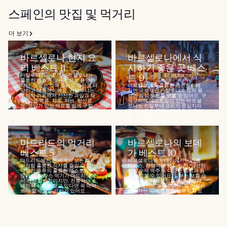
스페인의 맛집 및 먹거리
더 보기
바르셀로나 현지 요
바르셀로나에서 식
리 베스트 11
사하기 좋은 곳 베스
카탈루냐의 수도인 바르셀로나는
트 9
훌륭한 명소가 많은 것으로 유명하
지만, 맛있는 지역 요리도 그만큼 다
바르셀로나의 훌륭한 레스토랑에
양하고 매혹적이에요. 카탈루냐는
가면 국제적인 카탈루냐 수도의 풍
토양이 비옥해서 신선한 과일과 채
성한 음식 문화를 엿볼 수 있어요. 구
소, 고급 육류, 치즈, 허브, 향신료
석구석에 레스토랑이 있는 바르셀
등, 영양가 있는 재료를 쉽게 구할 수
로나는 카탈루냐 요리의 중심지라
있어요...
고 자부할 만큼 미식가들의 천국이
죠. 지중해에 접해 있고 녹음이 우거
진 계곡들이 근처에...
마드리드의 먹거리
바르셀로나의 보데
베스트 5
가 베스트 10
마드리드에는 전 세계의 모든 대도
바르셀로나의 보데가에서는 전통
시처럼 훌륭한 식사를 즐길 수 있는
타파스, 환상적인 현지 와인, 엄선된
다양한 종류의 훌륭한 레스토랑이
현지 수제 맥주 등 다양한 음식과 음
많아요. 타파스 먹기가 마드리드에
료를 맛볼 수 있어요. 일부는 보틀 숍
서 가장 일반적이지만, 전통적인 스
과 소규모 식료품점으로도 운영돼
페인식 식사를 찾고 있다면 꼭 먹어
요. 보데가는 수백 년 전으로 거슬러
봐야 할 수많은 요리가 있어요...
올라가는 지역 전통의 일부이자 도
시 생활의...