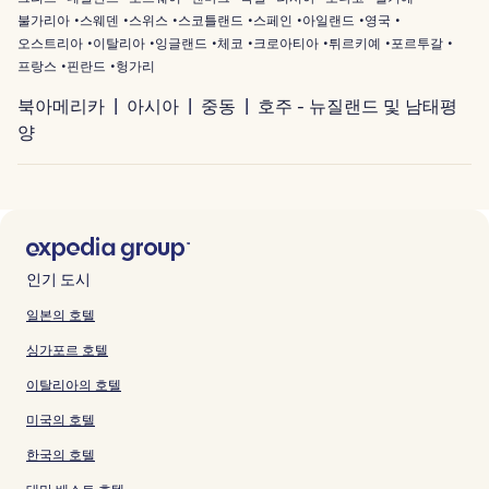
불가리아
스웨덴
스위스
스코틀랜드
스페인
아일랜드
영국
오스트리아
이탈리아
잉글랜드
체코
크로아티아
튀르키예
포르투갈
프랑스
핀란드
헝가리
북아메리카
아시아
중동
호주 - 뉴질랜드 및 남태평
양
인기 도시
일본의 호텔
싱가포르 호텔
이탈리아의 호텔
미국의 호텔
한국의 호텔