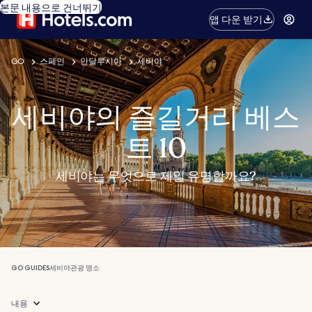
본문 내용으로 건너뛰기
앱 다운 받기
GO
스페인
안달루시아
세비야
세비야의 즐길거리 베스
트 10
세비야는 무엇으로 제일 유명할까요?
GO GUIDES
세비야
관광 명소
내용