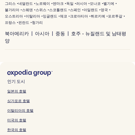
그리스
네덜란드
노르웨이
덴마크
독일
러시아
모나코
벨기에
불가리아
스웨덴
스위스
스코틀랜드
스페인
아일랜드
영국
오스트리아
이탈리아
잉글랜드
체코
크로아티아
튀르키예
포르투갈
프랑스
핀란드
헝가리
북아메리카
아시아
중동
호주 - 뉴질랜드 및 남태평
양
인기 도시
일본의 호텔
싱가포르 호텔
이탈리아의 호텔
미국의 호텔
한국의 호텔