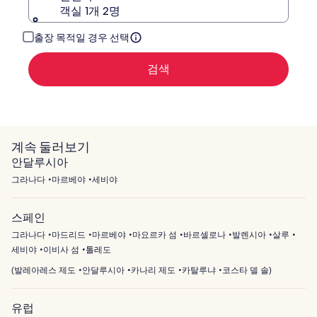
객실 1개 2명
인
해
주
출장 목적일 경우 선택
세
요.
검색
계속 둘러보기
안달루시아
그라나다
마르베야
세비야
스페인
그라나다
마드리드
마르베야
마요르카 섬
바르셀로나
발렌시아
살루
세비야
이비사 섬
톨레도
(
발레아레스 제도
안달루시아
카나리 제도
카탈루냐
코스타 델 솔
)
유럽