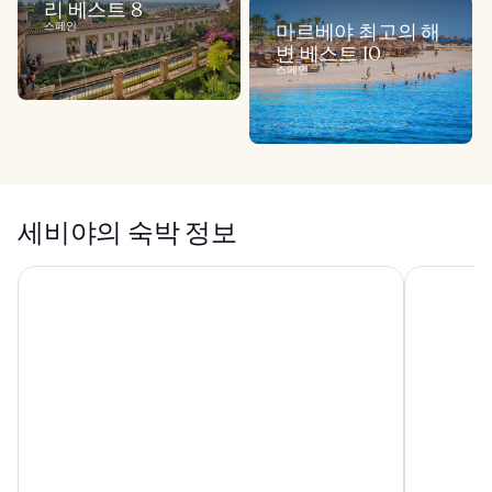
리 베스트 8
스페인
마르베야 최고의 해
변 베스트 10
스페인
세비야의 숙박 정보
유로스타스 알안달루스 팰리스
라스 카사스