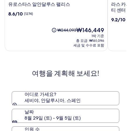
유
라
유로스타스 알안달루스 팰리스
라스 카사
로
스
티 센터
10
8.6/10
(1274)
스
카
점
10
9.2/10
(1
타
사
만
점
스
스
점
현
₩146,449
만
요
₩244,093
알
데
중
재
점
금
1박 기준
안
라
8.6
요
중
은
총 요금: ₩161,096
달
후
점,
금
9.2
₩244,093
세금 및 수수료 포함
루
(1274)
₩146,449
데
점,
이
스
리
(1004)
며,
표
팰
아,
준
리
세
여행을 계획해 보세요!
요
스
비
금
야
에
역
대
사
한
어디로 가세요?
적
자
세비야, 안달루시아, 스페인
인
세
시
한
날짜
정
티
8월 29일 (토) - 9월 5일 (토)
보
센
를
터
인원 수
확