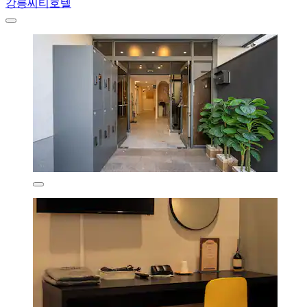
강릉씨티호텔