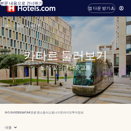
본문 내용으로 건너뛰기
앱 다운 받기
GO
중동
카타르
카타르 둘러보기
도하 및 인근 대중교통
GO GUIDES
QATAR
관광 명소
음식
쇼핑
나이트라이프
투어
정보
내용