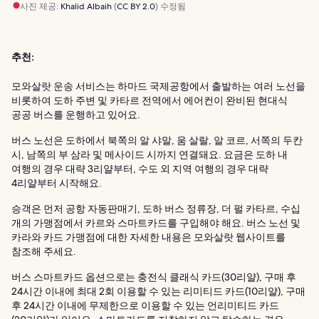
사진 제공:
Khalid Albaih
(
CC BY 2.0
) 수정됨
추천:
모와살랏 운송 서비스는 하마드 국제공항에서 출발하는 여러 노선을
비롯하여 도하 주변 및 카타르 전역에서 에어컨이 완비된 현대식
공공 버스를 운행하고 있어요.
버스 노선은 도하에서 북쪽의 알 샤말, 움 살랄, 알 코르, 서쪽의 두칸
시, 남쪽의 부 삼라 및 메사이드 시까지 연결돼요. 요금은 도하 내
여행의 경우 대략 3리얄부터, 수도 외 지역 여행의 경우 대략
4리얄부터 시작해요.
승객은 먼저 공항 자동판매기, 도하 버스 정류장, 더 펄 카타르, 수십
개의 가맹점에서 카르와 스마트카드를 구입해야 해요. 버스 노선 및
카라와 카드 가맹점에 대한 자세한 내용은 모와살랏 웹사이트를
참조해 주세요.
버스 스마트카드 옵션으로는 충전식 클래식 카드(30리얄), 구매 후
24시간 이내에 최대 2회 이용할 수 있는 리미티드 카드(10리얄), 구매
후 24시간 이내에 무제한으로 이용할 수 있는 언리미티드 카드