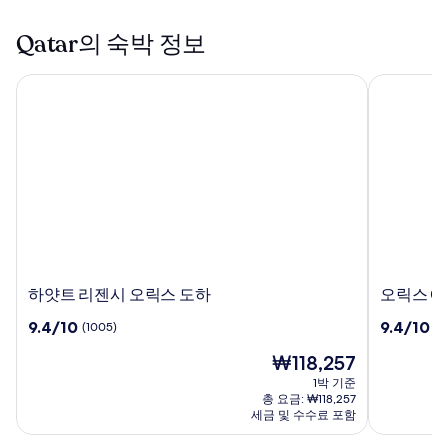
Qatar의 숙박 정보
하얏트 리젠시 오릭스 도하
오릭스 에
하
오
하얏트 리젠시 오릭스 도하
오릭스 에
얏
릭
10
10
9.4/10
9.4/10
(1005)
(1
트
스
점
점
리
에
현
₩118,257
만
만
젠
어
재
점
점
1박 기준
시
포
요
중
중
총 요금: ₩118,257
오
트
금
9.4
9.4
세금 및 수수료 포함
릭
₩118,257
호
점,
점,