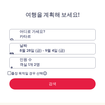
스
(1005)
텔
(1249)
도
하
여행을 계획해 보세요!
어디로 가세요?
카타르
날짜
8월 28일 (금) - 9월 4일 (금)
인원 수
객실 1개 2명
출장 목적일 경우 선택
검색