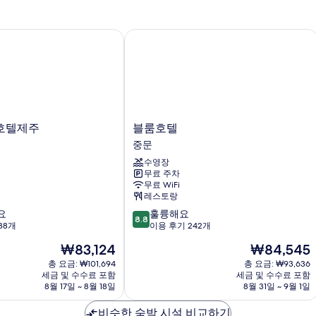
텔제주
블룸호텔
블
호텔제주
블룸호텔
룸
중문
호
수영장
텔
무료 주차
중
무료 WiFi
문
레스토랑
10
요
훌륭해요
8.8
점
38개
이용 후기 242개
만
현
현
₩83,124
₩84,545
점
재
재
중
총 요금: ₩101,694
총 요금: ₩93,636
요
요
세금 및 수수료 포함
세금 및 수수료 포함
8.8
금
금
8월 17일 ~ 8월 18일
8월 31일 ~ 9월 1일
점,
₩83,124
₩84,545
훌
비슷한 숙박 시설 비교하기
륭