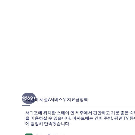
제
주
의
사
진
갤
러
리
69+
소개
편의 시설/서비스
위치
요금
정책
서귀포에 위치한 스테이 인 제주에서 편안하고 기분 좋은 숙박
을 이용하실 수 있습니다. 아파트에는 간이 주방, 평면 TV 
에 굉장히 만족했습니다.