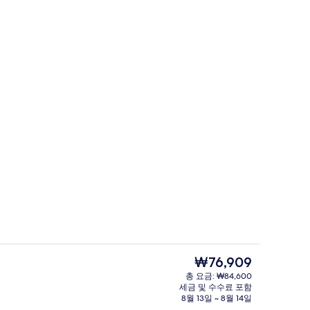
스탠다드 듀플렉스 | 무료 WiFi, 침대 
현
₩76,909
재
총 요금: ₩84,600
가
세금 및 수수료 포함
디럭스 듀플렉스 | 거실 공간 | 케이블 채
격
8월 13일 ~ 8월 14일
은