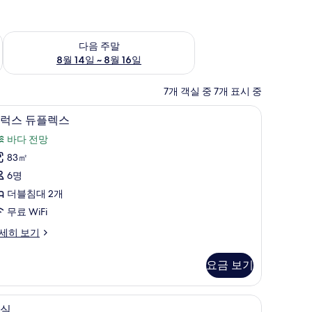
~ 8월 9일
다음 주말 예약 가능 여부 확인, 8월 14일 ~ 8월 16일
다음 주말
8월 14일 ~ 8월 16일
7개 객실 중 7개 표시 중
트
디럭스 듀플렉스 | 객실에서 보이는 전망
디
20
럭스 듀플렉스
럭
바다 전망
스
83㎡
듀
6명
플
더블침대 2개
렉
무료 WiFi
스
세히 보기
사
진
요금 보기
모
두
무료 WiFi, 침대 시트
객
13
실