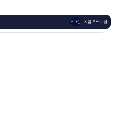
안
해
훌
덕
요,
륭
이
해
용
요,
로그인
지금 무료 가입
후
이
기
용
1,003
후
개
기
1,007
개