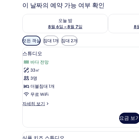
이 날짜의 예약 가능 여부 확인
오늘 밤 예약 가능 여부 확인, 8월 6일 ~ 8월 7일
내일 예약 가능 
오늘 밤
8월 6일 ~ 8월 7일
8월
객
모든 객실
침대 1개
침대 2개
실
스튜디오 | 무료 WiFi, 침대 시트
스
에
16
스튜디오
튜
사
바다 전망
용
디
33㎡
가
오
3명
능
사
한
더블침대 1개
진
필
무료 WiFi
모
터
스
자세히 보기
두
튜
보
디
요금 보
오
기
자
세
심플 키즈 스튜디오 | 무료 WiFi
심
11
히
심플 키즈 스튜디오