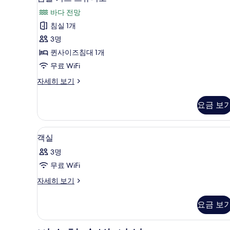
플
보
바다 전망
기
키
침실 1개
즈
3명
스
퀸사이즈침대 1개
튜
무료 WiFi
디
심
자세히 보기
오
플
사
키
요금 보
즈
진
스
모
튜
무료 WiFi, 침대 시트
객
11
디
객실
두
실
오
보
3명
자
사
세
기
무료 WiFi
진
히
객
자세히 보기
보
모
실
기
두
자
요금 보
세
보
히
기
보