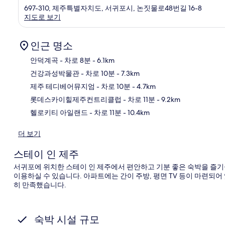
697-310, 제주특별자치도, 서귀포시, 논짓물로48번길 16-8
지도로 보기
인근 명소
안덕계곡
- 차로 8분
- 6.1km
건강과성박물관
- 차로 10분
- 7.3km
지
제주 테디베어뮤지엄
- 차로 10분
- 4.7km
롯데스카이힐제주컨트리클럽
- 차로 11분
- 9.2km
헬로키티 아일랜드
- 차로 11분
- 10.4km
더 보기
스테이 인 제주
서귀포에 위치한 스테이 인 제주에서 편안하고 기분 좋은 숙박을 즐기실 
이용하실 수 있습니다. 아파트에는 간이 주방, 평면 TV 등이 마련되어
히 만족했습니다.
숙박 시설 규모