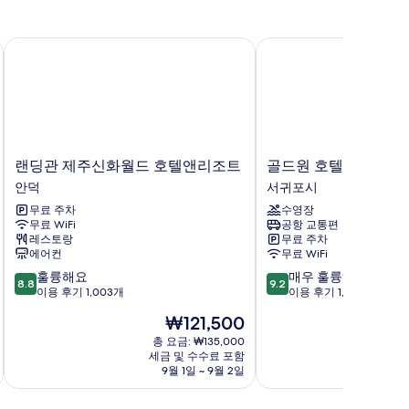
랜딩관 제주신화월드 호텔앤리조트
골드원 호텔 & 스위트
랜
골
랜딩관 제주신화월드 호텔앤리조트
골드원 호텔 & 스위트
딩
드
안덕
서귀포시
관
원
무료 주차
수영장
제
호
무료 WiFi
공항 교통편
주
텔
레스토랑
무료 주차
신
&
에어컨
무료 WiFi
화
스
10
10
훌륭해요
매우 훌륭해요
월
위
8.8
9.2
점
점
이용 후기 1,003개
이용 후기 1,007개
드
트
만
만
호
서
현
₩121,500
점
점
텔
귀
재
중
중
총 요금: ₩135,000
앤
포
요
세금 및 수수료 포함
8.8
9.2
리
시
금
9월 1일 ~ 9월 2일
점,
점,
조
₩121,500
훌
매
트
륭
우