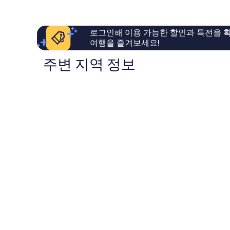
훌
좋
륭
아
해
요,
로그인해 이용 가능한 할인과 특전을 확
요,
이
여행을 즐겨보세요!
이
용
용
후
주변 지역 정보
후
기
기
638
149
개
개