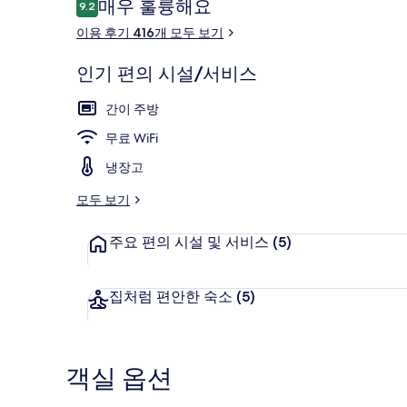
이
매우 훌륭해요
9.2
10점 만점 중 9.2점.
용
이용 후기 416개 모두 보기
후
기
인기 편의 시설/서비스
스탠다드 듀플렉
간이 주방
무료 WiFi
냉장고
모두 보기
주요 편의 시설 및 서비스
(5)
집처럼 편안한 숙소
(5)
객실 옵션