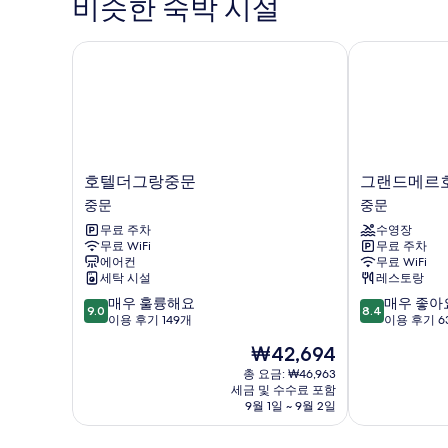
비슷한 숙박 시설
기
호텔더그랑중문
그랜드메르호
호
그
호텔더그랑중문
그랜드메르
텔
랜
중문
중문
더
드
무료 주차
수영장
그
메
무료 WiFi
무료 주차
랑
르
에어컨
무료 WiFi
중
호
세탁 시설
레스토랑
문
텔
10
10
매우 훌륭해요
매우 좋아
중
제
9.0
8.4
점
점
이용 후기 149개
이용 후기 6
문
주
만
만
중
현
₩42,694
점
점
문
재
중
중
총 요금: ₩46,963
요
세금 및 수수료 포함
9.0
8.4
금
9월 1일 ~ 9월 2일
점,
점,
₩42,694
매
매
우
우