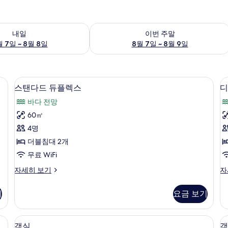
여부 확인, 8월 7일 ~ 8월 8일
이번 주말 예약 가능 여부 확인, 8월 7일 
내일
이번 주말
 7일 ~ 8월 8일
8월 7일 ~ 8월 9일
스탠다드 듀플렉스 | 무료 WiFi, 침대 시
스
15
스탠다드 듀플렉스
디
탠
바다 전망
다
60㎡
드
4명
듀
더블침대 2개
플
무료 WiFi
렉
스
디
자세히 보기
자
스
탠
럭
사
다
스
기
요금 보기
드
듀
진
듀
플
모
플
렉
, 침대 시트
무료 WiFi, 침대 시트
객
19
렉
스
객실
객