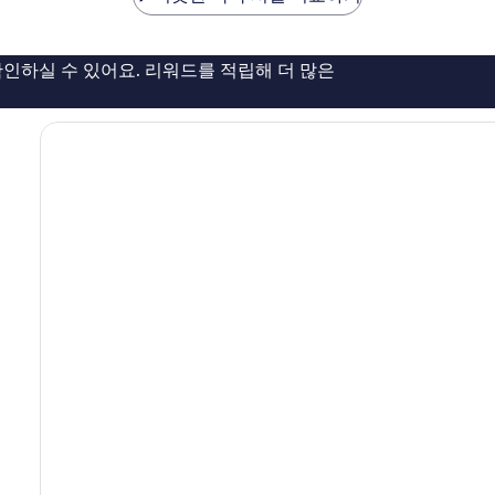
해
요,
이
인하실 수 있어요. 리워드를 적립해 더 많은
용
후
기
242
개