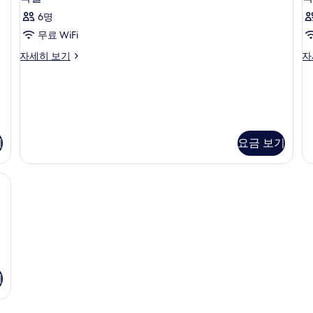
두
실
스
자
보
6명
자
세
사
세
히
기
무료 WiFi
진
히
보
객
객
자세히 보기
자
보
기
모
실
실
기
두
자
자
세
세
보
히
히
기
보
보
기
기
기
요금 보기
기