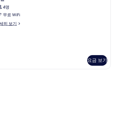
보
실
기
4명
사
무료 WiFi
진
세히 보기
모
두
보
기
요금 보기