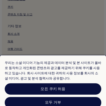
쿠키
콘텐츠 지침 및 신고
기타 정보
회사 소개
채용
여행 가이드
* 일부 호텔은 체크인 24시간 이상 전에 취소해야 합니다. 자세한 내용은 사
이트에서 확인해 주세요.
우리는 소셜 미디어 기능의 제공과 데이터 분석 및 본 사이트가 올바
© 2026 Hotels.com, Expedia Group 계열사. All rights reserved.
로 동작하고 개인화된 콘텐츠와 광고를 제공하기 위해 쿠키를 사용
Hotels.com 및 Hotels.com 로고는 미국 및/또는 다른 국가에서
하고 있습니다. 회사 사이트에 대한 귀하의 사용 정보를 회사의 소
Hotels.com, LP의 상표 또는 등록 상표입니다. 기타 모든 상표는 해당 소유
권자의 자산입니다.
셜 미디어, 광고 및 분석 협력사와 공유합니다.
분쟁 해결: 전화: 82-3480-0145, 이메일: CS@koreasupport.hotels.com
트래블파트너익스체인지코리아 주식회사. 사업자등록번호: 821-88-01025
모든 쿠키 허용
익스피디아트래블코리아 주식회사, 서울특별시 종로구 종로5길 7(청진동).
사업자등록번호: 724-86-00245.
관광사업자등록번호: 제2016-000008호, 통신판매업신고번호: 2015-서울
종로-1091, 대표이사: 정경륜
모두 거부