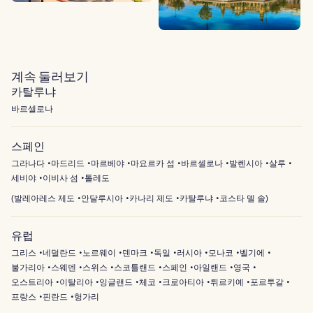
계속 둘러보기
카탈루냐
바르셀로나
스페인
그라나다
마드리드
마르베야
마요르카 섬
바르셀로나
발렌시아
살루
세비야
이비사 섬
톨레도
(
발레아레스 제도
안달루시아
카나리 제도
카탈루냐
코스타 델 솔
)
유럽
그리스
네덜란드
노르웨이
덴마크
독일
러시아
모나코
벨기에
불가리아
스웨덴
스위스
스코틀랜드
스페인
아일랜드
영국
오스트리아
이탈리아
잉글랜드
체코
크로아티아
튀르키예
포르투갈
프랑스
핀란드
헝가리