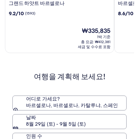
그
바
그랜드 하얏트 바르셀로나
바르셀로
랜
르
10
10
9.2/10
8.6/10
(1593)
(1
드
셀
점
점
하
로
만
만
얏
라
점
현
점
₩335,835
트
발
중
재
중
1박 기준
바
9.2
요
8.6
총 요금: ₩412,381
르
점,
금
점,
세금 및 수수료 포함
셀
(1593)
₩335,835
(1219)
로
나
여행을 계획해 보세요!
어디로 가세요?
바르셀로나, 바르셀로나, 카탈루냐, 스페인
날짜
8월 29일 (토) - 9월 5일 (토)
인원 수