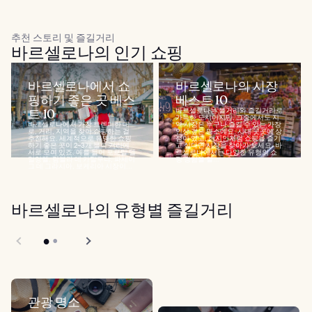
추천 스토리 및 즐길거리
바르셀로나의 인기 쇼핑
바르셀로나에서 쇼
바르셀로나의 시장
핑하기 좋은 곳 베스
베스트 10
트 10
바르셀로나는 볼거리와 즐길거리로
가득한 도시이지만, 그중에서도 지
바르셀로나에서 가장 트렌디한 대
역 시장은 누구나 즐길 수 있는 가장
로, 거리, 지역을 찾아 쇼핑하는 걸
인상 깊은 명소예요. 시내 곳곳에 상
추천해요. 세계적으로 유명한 쇼핑
점이 있고, 현지인처럼 쇼핑을 즐기
하기 좋은 곳이 2~3개 블록 거리에
고 싶다면 시장을 찾아가 보세요. 바
서로 모여 있죠. 예를 들어 포르탈 델
르셀로나에서는 다양한 유형의 쇼
일앙헬, 람블라 데 카탈루냐, 파세이
핑 경험을 할...
그 데 그라시아, 보케리아 시장이...
바르셀로나의 유형별 즐길거리
관광 명소