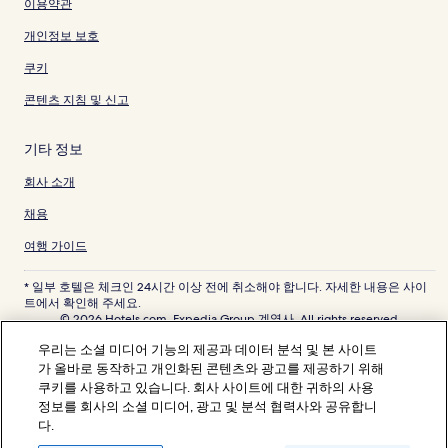
이용약관
개인정보 보호
쿠키
콘텐츠 지침 및 신고
기타 정보
회사 소개
채용
여행 가이드
* 일부 호텔은 체크인 24시간 이상 전에 취소해야 합니다. 자세한 내용은 사이
트에서 확인해 주세요.
© 2026 Hotels.com, Expedia Group 계열사. All rights reserved.
Hotels.com 및 Hotels.com 로고는 미국 및/또는 다른 국가에서 Hotels.com,
우리는 소셜 미디어 기능의 제공과 데이터 분석 및 본 사이트
LP의 상표 또는 등록 상표입니다. 기타 모든 상표는 해당 소유권자의 자산입니
다.
가 올바로 동작하고 개인화된 콘텐츠와 광고를 제공하기 위해
분쟁 해결: 전화: 82-3480-0145, 이메일: CS@koreasupport.hotels.com
쿠키를 사용하고 있습니다. 회사 사이트에 대한 귀하의 사용
트래블파트너익스체인지코리아 주식회사. 사업자등록번호: 821-88-01025
정보를 회사의 소셜 미디어, 광고 및 분석 협력사와 공유합니
익스피디아트래블코리아 주식회사, 서울특별시 종로구 종로5길 7(청진동). 사
다.
업자등록번호: 724-86-00245.
관광사업자등록번호: 제2016-000008호, 통신판매업신고번호: 2015-서울종