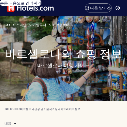
본문 내용으로 건너뛰기
앱 다운 받기
GO
스페인
카탈루냐
바르셀로나
바르셀로나의 쇼핑 정보
바르셀로나 여행 가이드
GO GUIDES
바르셀로나
관광 명소
음식
쇼핑
나이트라이프
정보
내용