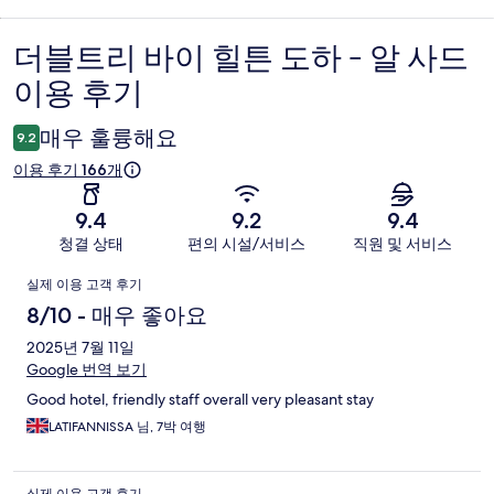
더블트리 바이 힐튼 도하 - 알 사드
이
이용 후기
용
후
매우 훌륭해요
9.2
기
이용 후기 166개
9.4
9.2
9.4
청결 상태
편의 시설/서비스
직원 및 서비스
이
실제 이용 고객 후기
용
8/10 - 매우 좋아요
후
2025년 7월 11일
Google 번역 보기
기
Good hotel, friendly staff overall very pleasant stay
LATIFANNISSA 님, 7박 여행
실제 이용 고객 후기