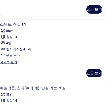
사
니
이
어
요금 보기
스
즈
위
침
트,
스위트, 침실 1개 | 미니바, 객실 내 금고
스
5
킹
스위트, 침실 1개
대
위
사
1
66㎡
이
트,
개
즈
침실 1개
침
침
사
4명
대
실
진
1
킹사이즈침대 1개
1
개
모
무료 WiFi
자
개
두
세
스
자세히 보기
사
히
위
보
진
보
트,
기
요금 보기
기
침
모
실
두
1
미니바, 객실 내 금고, 책상, 노트북 작업
패
4
개
보
패밀리룸, 침대(여러 개), 연결 가능 객실
밀
자
기
31㎡
세
리
히
침실 1개
룸,
보