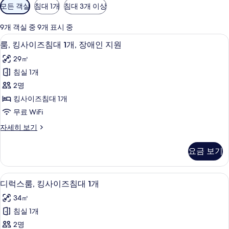
객
모든 객실
침대 1개
침대 3개 이상
실
에
9개 객실 중 9개 표시 중
사
미니바, 객실 내 금고, 책상, 노트북 작업
룸,
3
룸, 킹사이즈침대 1개, 장애인 지원
용
킹
가
29㎡
사
능
침실 1개
이
한
2명
즈
필
킹사이즈침대 1개
터
침
무료 WiFi
대
룸,
자세히 보기
1
킹
개,
사
요금 보기
이
장
즈
애
침
디럭스룸, 킹사이즈침대 1개 | 미니바, 객
디
4
대
인
디럭스룸, 킹사이즈침대 1개
럭
1
지
34㎡
개,
스
원
장
침실 1개
룸,
애
사
2명
인