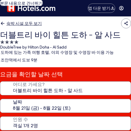
본문 내용으로 건너뛰기
앱 다운 받기
숙박 시설 모두 보기
더블트리 바이 힐튼 도하 - 알 사드
4.0
DoubleTree by Hilton Doha - Al Sadd
성
도하에 있는 가족 여행 호텔, 야외 수영장 및 수영장 바 이용 가능
급
조안역에서 도보 9분
숙
박
요금을 확인할 날짜 선택
시
설
어디로 가세요?
날짜
인원 수