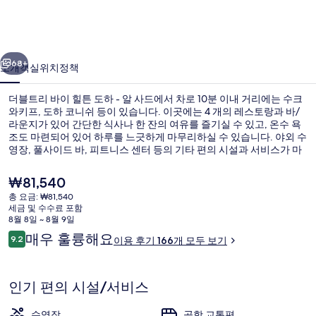
이
힐
이전
다음
튼
68+
소개
객실
위치
정책
도
더블트리 바이 힐튼 도하 - 알 사드에서 차로 10분 이내 거리에는 수크
하
와키프, 도하 코니쉬 등이 있습니다. 이곳에는 4 개의 레스토랑과 바/
라운지가 있어 간단한 식사나 한 잔의 여유를 즐기실 수 있고, 온수 욕
-
조도 마련되어 있어 하루를 느긋하게 마무리하실 수 있습니다. 야외 수
알
영장, 풀사이드 바, 피트니스 센터 등의 기타 편의 시설과 서비스가 마
련되어 있습니다. 많은 분들이 이곳의 친절한 고객 서비스에 대단히 만
사
족하셨어요. 조안역에서 도보로 7분 거리에 있어 대중 교통편을 이용
현
₩81,540
하기 편리합니다.
드
재
총 요금: ₩81,540
가
세금 및 수수료 포함
의
바(숙박 시설 내)
격
8월 8일 ~ 8월 9일
은
이
사
매우 훌륭해요
9.2
이용 후기 166개 모두 보기
₩81,540
10점 만점 중 9.2점.
용
진
후
기
갤
인기 편의 시설/서비스
러
수영장
공항 교통편