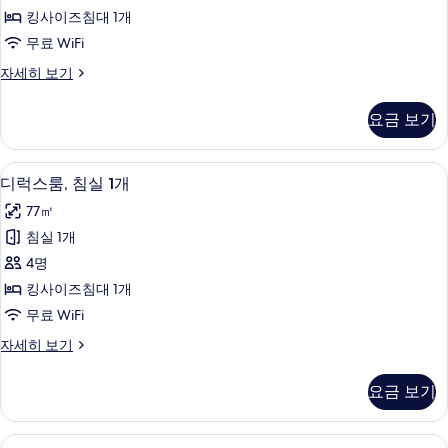
킹
진
지
킹사이즈침대 1개
사
원
모
무료 WiFi
자
이
두
세
디
자세히 보기
즈
히
럭
보
보
침
스
기
요금 보기
기
룸,
대
킹
1
사
디럭스룸, 침실 1개 | 미니바, 객실 내 금
디
5
이
개
디럭스룸, 침실 1개
럭
즈
사
77㎡
침
스
진
대
침실 1개
룸,
1
모
4명
개
침
두
자
킹사이즈침대 1개
실
세
보
무료 WiFi
히
1
기
보
디
자세히 보기
개
기
럭
사
스
요금 보기
룸,
진
침
모
실
미니바, 객실 내 금고, 책상, 노트북 작업
룸,