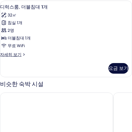
블
미니바, 객실 내 금고, 책상, 노트북 작업
디
4
침
진
디럭스룸, 더블침대 1개
럭
대
모
32㎡
1
스
두
개
침실 1개
룸,
자
보
2명
세
더
기
히
더블침대 1개
블
보
무료 WiFi
기
침
디
자세히 보기
대
럭
1
스
요금 보기
룸,
개
더
사
블
비슷한 숙박 시설
침
진
대
모
더블트리 바이 힐튼 호텔 도하 올드 타운
아베스크 
1
두
개
자
보
세
기
히
보
기