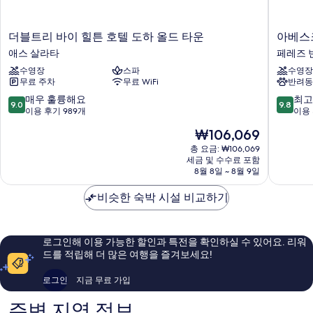
더
아
더블트리 바이 힐튼 호텔 도하 올드 타운
아베스크
블
베
애스 살라타
페레즈 
트
스
수영장
스파
수영장
리
크
무료 주차
무료 WiFi
반려동
바
도
이
하
10
10
매우 훌륭해요
최고
9.0
9.8
힐
호
점
점
이용 후기 989개
이용 
튼
텔
만
만
현
₩106,069
호
앤
점
점
재
텔
레
중
중
총 요금: ₩106,069
요
도
세금 및 수수료 포함
지
9.0
9.8
금
8월 8일 ~ 8월 9일
하
던
점,
점,
₩106,069
올
스
매
최
비슷한 숙박 시설 비교하기
드
-
우
고
타
IHG
훌
예
운
호
륭
요,
애
텔
해
이
로그인해 이용 가능한 할인과 특전을 확인하실 수 있어요. 리워
스
페
요,
용
드를 적립해 더 많은 여행을 즐겨보세요!
살
레
이
후
라
즈
용
기
로그인
지금 무료 가입
타
빈
후
92
마
기
개
주변 지역 정보
흐
989