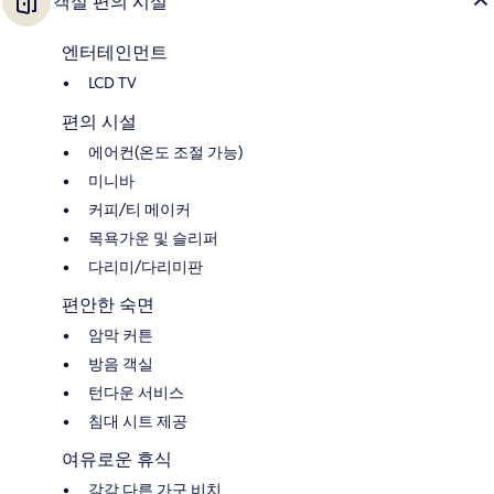
객실 편의 시설
엔터테인먼트
LCD TV
편의 시설
에어컨(온도 조절 가능)
미니바
커피/티 메이커
목욕가운 및 슬리퍼
다리미/다리미판
편안한 숙면
암막 커튼
방음 객실
턴다운 서비스
침대 시트 제공
여유로운 휴식
각각 다른 가구 비치