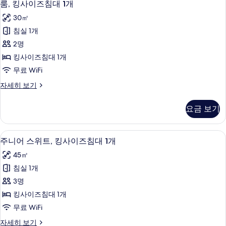
4
1
두
룸, 킹사이즈침대 1개
킹
개
보
30㎡
자
사
기
세
침실 1개
이
히
2명
보
즈
기
킹사이즈침대 1개
침
무료 WiFi
대
룸,
자세히 보기
1
킹
개
사
요금 보기
이
사
즈
진
침
미니바, 객실 내 금고, 책상, 노트북 작업
주
5
대
모
주니어 스위트, 킹사이즈침대 1개
니
1
두
45㎡
개
어
보
자
침실 1개
스
세
기
3명
히
위
보
킹사이즈침대 1개
트,
기
무료 WiFi
킹
주
자세히 보기