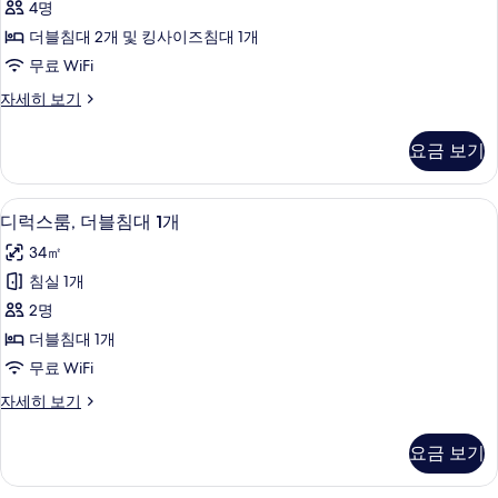
4명
기
침
더블침대 2개 및 킹사이즈침대 1개
대
무료 WiFi
(여
패
자세히 보기
러
밀
개),
리
요금 보기
룸,
연
침
결
대
디럭스룸, 더블침대 1개 | 미니바, 객실 
디
4
(여
디럭스룸, 더블침대 1개
가
럭
러
능
34㎡
개),
스
연
객
침실 1개
룸,
결
실
2명
가
더
능
사
더블침대 1개
블
객
진
무료 WiFi
실
침
모
자
디
자세히 보기
대
세
럭
두
히
1
스
요금 보기
보
보
룸,
개
기
더
기
사