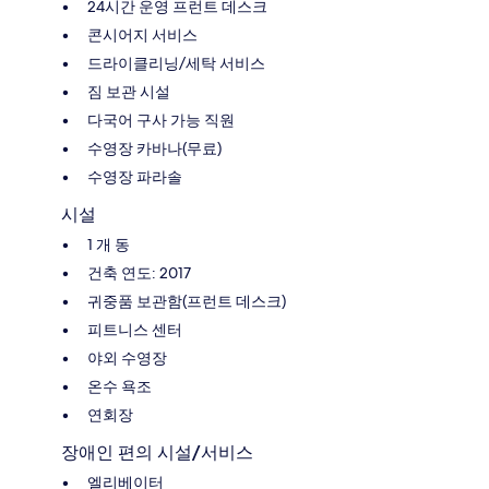
24시간 운영 프런트 데스크
콘시어지 서비스
드라이클리닝/세탁 서비스
짐 보관 시설
다국어 구사 가능 직원
수영장 카바나(무료)
수영장 파라솔
시설
1 개 동
건축 연도: 2017
귀중품 보관함(프런트 데스크)
피트니스 센터
야외 수영장
온수 욕조
연회장
장애인 편의 시설/서비스
엘리베이터