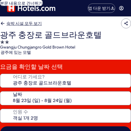
본문 내용으로 건너뛰기
앱 다운 받기
숙박 시설 모두 보기
광주 충장로 골드브라운호텔
2.0
Gwangju Chungjangro Gold Brown Hotel
성
광주에 있는 모텔
급
숙
요금을 확인할 날짜 선택
박
시
어디로 가세요?
설
날짜
인원 수