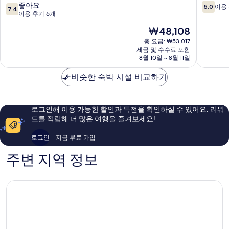
10
10
텔
좋아요
충
5.0
이용 
7.4
점
점
남
이용 후기 6개
장
만
만
구
로
현
₩48,108
점
점
점
재
중
중
총 요금: ₩53,017
동
요
세금 및 수수료 포함
7.4
5.0
구
금
8월 10일 ~ 8월 11일
점,
점,
₩48,108
좋
이
비슷한 숙박 시설 비교하기
아
용
요,
후
이
기
용
2
로그인해 이용 가능한 할인과 특전을 확인하실 수 있어요. 리워
후
개
드를 적립해 더 많은 여행을 즐겨보세요!
기
6
로그인
지금 무료 가입
개
주변 지역 정보