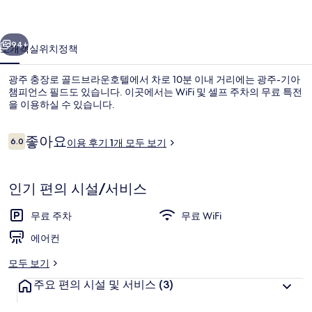
드
이전
다음
브
94+
소개
객실
위치
정책
라
광주 충장로 골드브라운호텔에서 차로 10분 이내 거리에는 광주-기아
운
챔피언스 필드도 있습니다. 이곳에서는 WiFi 및 셀프 주차의 무료 특전
을 이용하실 수 있습니다.
호
텔
이
좋아요
6.0
이용 후기 1개 모두 보기
10점 만점 중 6.0점.
의
용
후
사
기
인기 편의 시설/서비스
룸 (VIP (whirlpool styler equipped) 
진
무료 주차
무료 WiFi
갤
에어컨
러
리
모두 보기
주요 편의 시설 및 서비스
(3)