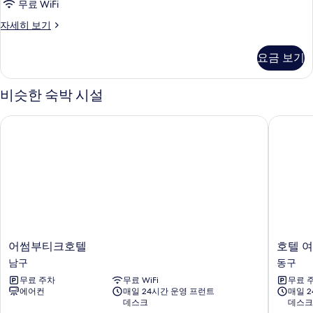
&
무료 WiFi
75)
룸
자세히 보기
사
(Premium(spa
whirlpool-
진
요금 보기
no
모
smoking
&
두
비슷한 숙박 시설
75)
보
자
어썸부티크호텔
호텔 여
세
기
히
보
기
어
호
어썸부티크호텔
호텔 
썸
텔
남구
동구
부
여
무료 주차
무료 WiFi
무료 
티
기
에어컨
매일 24시간 운영 프런트
매일 
크
어
데스크
데스크
호
때