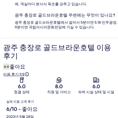
예, 객실마다 분사식 욕조를 갖추고 있습니다.
광주 충장로 골드브라운호텔 주변에는 무엇이 있나요?
광주 충장로 골드브라운호텔에서 걸어서 5분이면 5.18 민주광장,
9분이면 국립아시아문화전당에 가실 수 있습니다.
광주 충장로 골드브라운호텔 이용
이
후기
용
후
좋아요
6.0
기
이용 후기 1개
6.0
8.0
6.0
청결 상태
직원 및 서비스
숙박 시설 상태 및 시설
이
실제 이용 고객 후기
용
6/10 - 좋아요
후
2023년 5월 28일