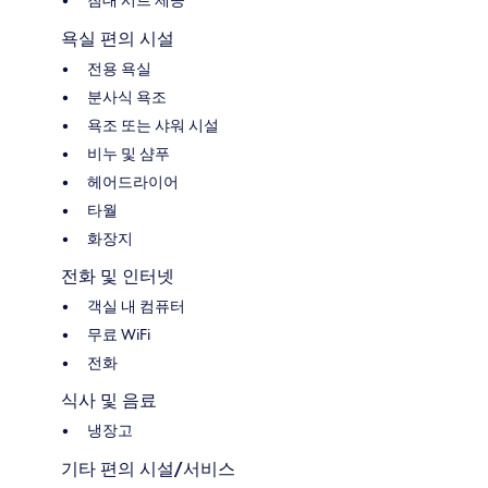
침대 시트 제공
욕실 편의 시설
전용 욕실
분사식 욕조
욕조 또는 샤워 시설
비누 및 샴푸
헤어드라이어
타월
화장지
전화 및 인터넷
객실 내 컴퓨터
무료 WiFi
전화
식사 및 음료
냉장고
기타 편의 시설/서비스