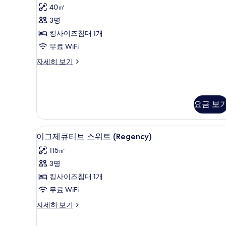
룸,
2
40㎡
진
킹
개
3명
모
(Two
사
King)
킹사이즈침대 1개
두
이
자
무료 WiFi
보
세
즈
히
클
자세히 보기
기
침
보
럽
기
대
룸,
킹
1
사
개,
요금 보
이
즈
항
침
구
이그제큐티브 스위트 (Regency)
이
대
4
이그제큐티브 스위트 (Regency)
전
1
그
115㎡
개,
망
제
항
3명
사
큐
구
킹사이즈침대 1개
전
진
티
망
무료 WiFi
모
브
자
이
자세히 보기
세
두
스
그
히
보
위
제
보