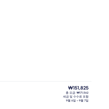
니바, 객실 내 금고, 책상
바(숙박 시설 내)
현
₩151,825
재
총 요금: ₩171,562
가
세금 및 수수료 포함
 침실 1개, 항구 전망 | 해변/바다 전망
외관
격
9월 6일 ~ 9월 7일
은
₩151,825