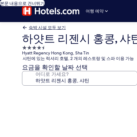
본문 내용으로 건너뛰기
여행 예약
숙박 시설 모두 보기
하얏트 리젠시 홍콩, 샤
4.5
Hyatt Regency Hong Kong, Sha Tin
성
샤틴에 있는 럭셔리 호텔, 2 개의 레스토랑 및 스파 이용 가능
급
요금을 확인할 날짜 선택
숙
어디로 가세요?
박
시
설
하
얏
트
리
젠