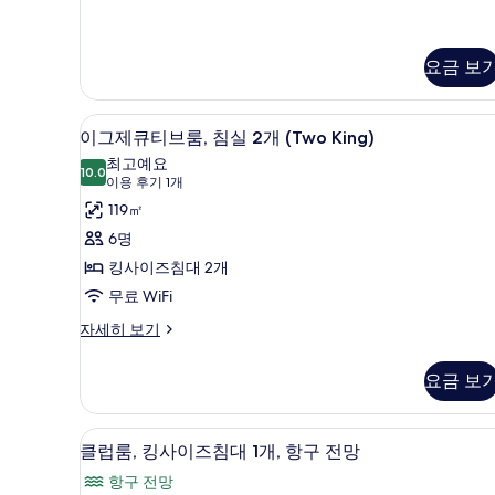
튜
침
디
대
오,
킹
요금 보
1
사
개
이
사
고급 침구, 미니바, 객실 내 금고
이
즈
8
이그제큐티브룸, 침실 2개 (Two King)
침
진
그
최고예요
대
10.0
모
10.0점 만점 중 10점
제
(이
이용 후기 1개
1
개
용
두
큐
119㎡
자
후
보
티
6명
세
기
히
기
브
킹사이즈침대 2개
1
보
룸,
무료 WiFi
개)
기
침
이
자세히 보기
그
실
제
요금 보
2
큐
개
티
브
(Two
고급 침구, 미니바, 객실 내 금고
클
9
룸,
클럽룸, 킹사이즈침대 1개, 항구 전망
King)
럽
침
항구 전망
사
실