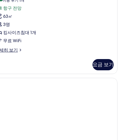
,
(이
이용 후기 1개
win)
용
항
항구 전망
사
후
ne
구
63㎡
진
ng
기
전
3명
ne
1
모
in)
망
킹사이즈침대 1개
개)
두
Regency)
무료 WiFi
보
사
세히 보기
기
진
모
요금 보기
두
보
기
egency)