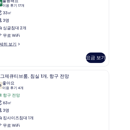
훌륭해요
8
운
8.8점 만점 중 10점
글
(이
이용 후기 17개
용
지
침
33㎡
후
이
대
3명
기
용
싱글침대 2개
17
개
사
무료 WiFi
개)
사
진
세히 보기
진
모
모
요금 보기
두
두
보
보
고급 침구, 미니바, 객실 내 금고, 책상
이
기
11
그제큐티브룸, 침실 1개, 항구 전망
기
그
좋아요
6
7.6점 만점 중 10점
제
(이
이용 후기 4개
용
큐
항구 전망
후
티
63㎡
기
브
3명
4
,
킹사이즈침대 1개
개)
침
무료 WiFi