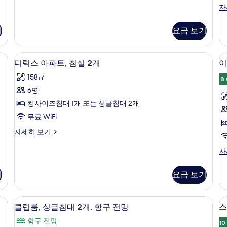
그
실
이
자
제
그
1
1
큐
제
개
티
개
기
요금 보기
큐
브
사
티
룸,
브
, 책상
진
고급 침구, 미니바, 객실 내 금고, 책상
디
침
8
룸,
디럭스 아파트, 침실 2개
이
실
모
럭
침
1
158㎡
실
8.
두
스
개
1
6명
자
보
아
개,
세
킹사이즈침대 1개 또는 싱글침대 2개
항
기
파
히
구
무료 WiFi
보
트,
전
기
디
자세히 보기
망
침
룸
럭
자
실
스
이
자
세
아
그
2
히
파
제
보
개
기
요금 보기
2
트,
큐
기
침
사
티
실
브
(
, 책상
진
고급 침구, 미니바, 객실 내 금고, 책상
클
2
7
룸,
클럽룸, 싱글침대 2개, 항구 전망
스
K
모
개
럽
침
항구 전망
자
O
실
10