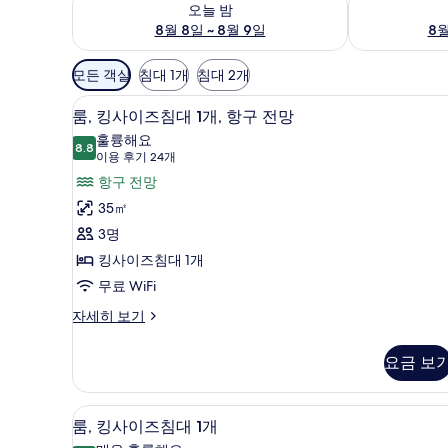
오늘 밤
8월 8일 ~ 8월 9일
8월
객
모든 객실
침대 1개
침대 2개
실
고급 침구, 미니바, 객실 내 금고
룸,
에
8
룸, 킹사이즈침대 1개, 항구 전망
킹
사
훌륭해요
8.8
용
8.8점 만점 중 10점
사
(이
이용 후기 24개
가
용
이
항구 전망
능
후
즈
35㎡
한
기
침
3명
필
24
대
킹사이즈침대 1개
터
개)
1
무료 WiFi
개,
룸,
자세히 보기
킹
항
사
구
요금 보
이
전
즈
침
망
고급 침구, 미니바, 객실 내 금고
룸,
5
대
룸, 킹사이즈침대 1개
사
킹
1