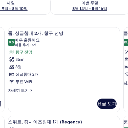
내일
이번 주말
 9일 ~ 8월 10일
8월 14일 ~ 8월 16일
, 책상
고급 침구, 미니바, 객실 내 금고, 책상
룸,
6
룸, 싱글침대 2개, 항구 전망
클
싱
매우 훌륭해요
9.0
10
9.0점 만점 중 10점
글
룸
(이
이용 후기 17개
용
침
항구 전망
후
대
36㎡
기
2
3명
17
개,
싱글침대 2개
개)
항
무료 WiFi
클
자
럽
구
룸,
자세히 보기
룸,
싱
전
1
킹
글
망
개
사
기
요금 보기
침
이
사
대
즈
2
, 책상
진
고급 침구, 미니바, 객실 내 금고, 책상
스
룸
침
4
개,
스위트, 킹사이즈침대 1개 (Regency)
룸
대
모
위
항