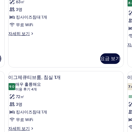
1
63㎡
구
8.
두
트,
개,
전
3명
클
보
킹
망
럽
킹사이즈침대 1개
자
기
사
라
세
무료 WiFi
운
2
이
히
지
스
자세히 보기
보
즈
이
위
기
용
침
트,
룸,
자
자
킹
싱
대
세
사
글
기
요금 보기
1
히
이
침
보
즈
개
대
기
침
2
(Regency)
급 침구, 미니바, 객실 내 금고, 책상
고급 침구, 미니바, 객실 내 금고, 책상
이
대
4
개
이그제큐티브룸, 침실 1개
이
사
1
그
자
매우 훌륭해요
개
9.0
세
7.
진
9.0점 만점 중 10점
제
(이
이용 후기 4개
(Regency)
히
모
용
큐
72㎡
자
보
세
후
기
두
티
3명
히
기
보
브
킹사이즈침대 1개
보
4
기
기
룸,
무료 WiFi
룸
개)
침
이
자세히 보기