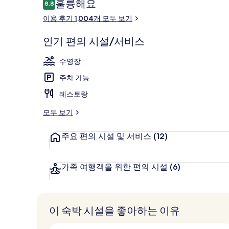
이
훌륭해요
8.8
10점 만점 중 8.8점.
용
이용 후기 1,004개 모두 보기
후
기
이그제큐티브룸,
인기 편의 시설/서비스
수영장
주차 가능
레스토랑
모두 보기
주요 편의 시설 및 서비스
(12)
가족 여행객을 위한 편의 시설
(6)
이 숙박 시설을 좋아하는 이유