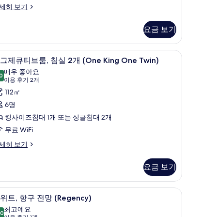
실
세히 보기
,
요금 보기
항
구
고급 침구, 미니바, 객실 내 금고, 책상
이
8
그제큐티브룸, 침실 2개 (One King One Twin)
전
그
매우 좋아요
0
망
8.0점 만점 중 10점
제
(이
이용 후기 2개
용
사
큐
112㎡
후
진
티
6명
기
모
브
킹사이즈침대 1개 또는 싱글침대 2개
2
두
,
무료 WiFi
개)
보
침
세히 보기
기
실
요금 보기
개
One
고급 침구, 미니바, 객실 내 금고, 책상
스
9
위트, 항구 전망 (Regency)
ing
위
최고예요
ne
.0
10.0점 만점 중 10점