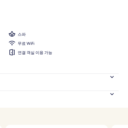
 침실 1개, 항구 전망 | 고급 침구, 미니바, 객실 내 금고, 책상
스파
무료 WiFi
연결 객실 이용 가능