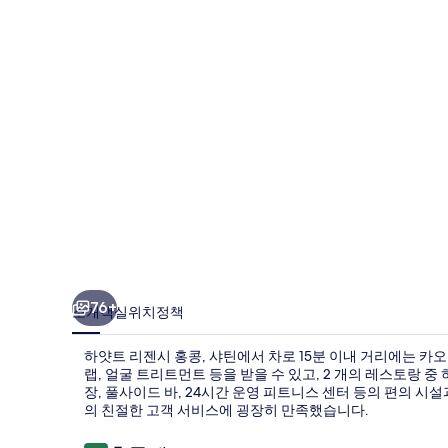
시
홍
콩,
샤
틴
의
사
진
갤
러
76+
소개
객실
위치
정책
리
하얏트 리젠시 홍콩, 샤틴에서 차로 15분 이내 거리에는 카오
랩, 얼굴 트리트먼트 등을 받을 수 있고, 2 개의 레스토랑 중
장, 풀사이드 바, 24시간 운영 피트니스 센터 등의 편의 시
의 친절한 고객 서비스에 굉장히 만족했습니다.