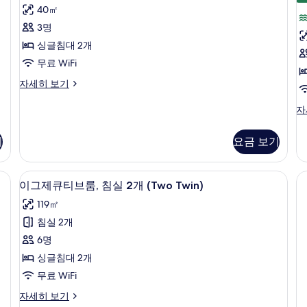
두
룸,
트
세
2
40㎡
T
보
싱
히
개
3명
보
(O
기
글
기
Ki
싱글침대 2개
침
O
무료 WiFi
Tw
대
자
클
자세히 보기
2
(
세
럽
개,
히
룸,
스
자
보
싱
위
항
기
글
트,
구
기
요금 보기
침
항
대
전
구
2
전
 | 고급 침구, 미니바, 객실 내 금고, 책상
망
고급 침구, 미니바, 객실 내 금고, 책상
이
개,
7
망
이그제큐티브룸, 침실 2개 (Two Twin)
사
항
그
(R
119㎡
구
자
진
제
전
세
침실 2개
모
큐
망
히
6명
자
보
두
티
세
기
싱글침대 2개
보
브
히
무료 WiFi
보
기
룸,
기
이
자세히 보기
침