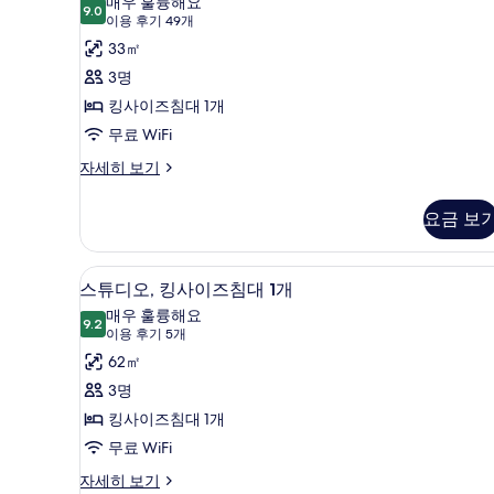
매우 훌륭해요
개,
9.0
진
9.0점 만점 중 10점
사
(이
이용 후기 49개
항
용
모
이
33㎡
구
후
전
두
즈
3명
망
기
보
침
킹사이즈침대 1개
자
49
세
기
대
무료 WiFi
개)
히
1
룸,
자세히 보기
보
킹
개
기
사
사
요금 보
이
진
즈
침
모
스튜디오, 킹사이즈침대 1개 | 고
스
5
대
스튜디오, 킹사이즈침대 1개
두
튜
1
매우 훌륭해요
개
9.2
보
9.2점 만점 중 10점
디
(이
이용 후기 5개
자
용
기
오,
62㎡
세
후
히
킹
3명
보
기
사
킹사이즈침대 1개
기
5
이
무료 WiFi
개)
즈
스
자세히 보기