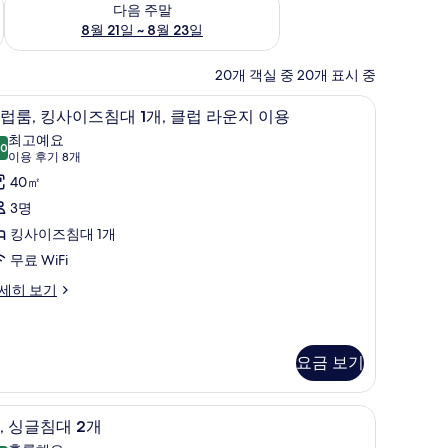
다음 주말
8월 21일 ~ 8월 23일
20개 객실 중 20개 표시 중
고급 침구, 미니바, 객실 내 금고, 책상
클
5
럽룸, 킹사이즈침대 1개, 클럽 라운지 이용
럽
최고예요
.0
10.0점 만점 중 10점
,
(이
이용 후기 8개
용
킹
40㎡
후
사
3명
기
이
킹사이즈침대 1개
8
즈
무료 WiFi
개)
침
세히 보기
대
,
요금 보기
클
럽
고급 침구, 미니바, 객실 내 금고, 책상
,
5
, 싱글침대 2개
라
싱