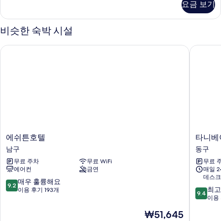
요금 보기
코
망
너
사
발
비슷한 숙박 시설
코
진
니
에쉬튼호텔
타니베이 
모
산
전
두
망
보
자
세
기
히
보
기
에
타
에쉬튼호텔
타니베이
쉬
니
남구
동구
튼
베
무료 주차
무료 WiFi
무료 
호
이
에어컨
금연
매일 
텔
호
데스크
남
텔
10
매우 훌륭해요
9.2
10
구
&
최고
점
이용 후기 193개
9.4
점
웨
이용 
만
만
딩
점
현
₩51,645
점
동
중