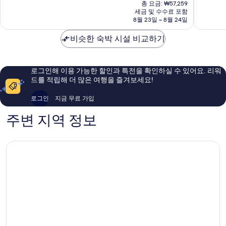
재
중
총 요금: ₩57,259
구
9.2
요
세금 및 수수료 포함
9.4
점,
금
8월 23일 ~ 8월 24일
점,
매
₩51,645
최
우
비슷한 숙박 시설 비교하기
고
훌
예
륭
요,
해
이
요,
로그인해 이용 가능한 할인과 특전을 확인하실 수 있어요. 리워
용
이
드를 적립해 더 많은 여행을 즐겨보세요!
후
용
기
후
로그인
지금 무료 가입
186
기
개
193
주변 지역 정보
개