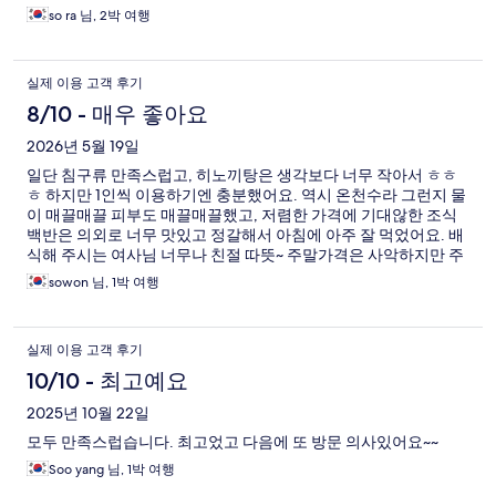
so ra 님, 2박 여행
실제 이용 고객 후기
8/10 - 매우 좋아요
2026년 5월 19일
일단 침구류 만족스럽고, 히노끼탕은 생각보다 너무 작아서 ㅎㅎ
ㅎ 하지만 1인씩 이용하기엔 충분했어요. 역시 온천수라 그런지 물
이 매끌매끌 피부도 매끌매끌했고, 저렴한 가격에 기대않한 조식
백반은 의외로 너무 맛있고 정갈해서 아침에 아주 잘 먹었어요. 배
식해 주시는 여사님 너무나 친절 따뜻~ 주말가격은 사악하지만 주
중엔 다시한번 가보고 싶은곳이에요.
sowon 님, 1박 여행
실제 이용 고객 후기
10/10 - 최고예요
2025년 10월 22일
모두 만족스럽습니다. 최고었고 다음에 또 방문 의사있어요~~
Soo yang 님, 1박 여행