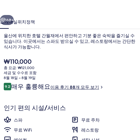
사
이전
다음
진
168+
소개
객실
위치
정책
갤
울산에 위치한 호텔 간월재에서 편안하고 기분 좋은 숙박을 즐기실 수
러
있습니다. 이곳에서는 스파도 받으실 수 있고, 레스토랑에서는 간단한
식사가 가능합니다.
리
현
₩110,000
재
총 요금: ₩121,000
가
세금 및 수수료 포함
격
8월 18일 ~ 8월 19일
은
이
매우 훌륭해요
9.2
이용 후기 88개 모두 보기
리셉션
₩110,000
10점 만점 중 9.2점.
용
후
기
인기 편의 시설/서비스
스파
무료 주차
무료 WiFi
레스토랑