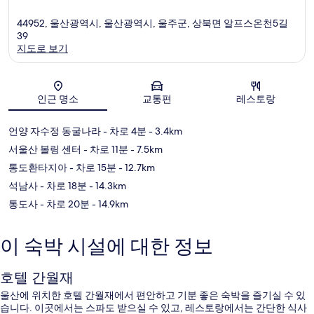
44952, 울산광역시, 울산광역시, 울주군, 상북면 알프스온천5길
39
지도로 보기
지도
인근 명소
교통편
레스토랑
언양 자수정 동굴나라
- 차로 4분
- 3.4km
서울산 볼링 센터
- 차로 11분
- 7.5km
통도환타지아
- 차로 15분
- 12.7km
석남사
- 차로 18분
- 14.3km
통도사
- 차로 20분
- 14.9km
이 숙박 시설에 대한 정보
호텔 간월재
울산에 위치한 호텔 간월재에서 편안하고 기분 좋은 숙박을 즐기실 수 있
습니다. 이곳에서는 스파도 받으실 수 있고, 레스토랑에서는 간단한 식사