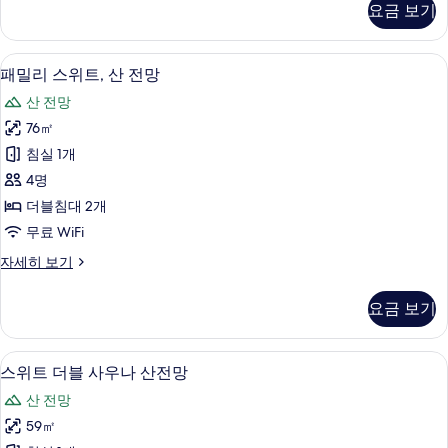
사
요금 보기
스
진
위
모
트
패밀리 스위트, 산 전망 | 산 전망
패
33
산
패밀리 스위트, 산 전망
두
밀
전
보
산 전망
망
리
자
기
76㎡
스
세
침실 1개
히
위
보
4명
트,
기
더블침대 2개
산
무료 WiFi
전
패
자세히 보기
망
밀
사
리
요금 보기
스
진
위
모
트,
스위트 더블 사우나 산전망 | 오리/거위털
스
36
산
스위트 더블 사우나 산전망
두
위
전
보
산 전망
망
트
자
기
59㎡
더
세