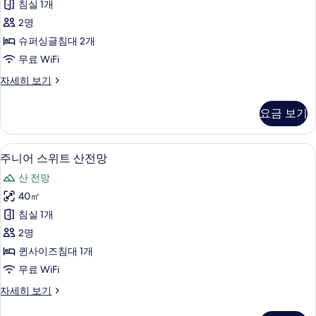
침실 1개
기
글
2명
트
슈퍼싱글침대 2개
윈
무료 WiFi
히
디
자세히 보기
노
럭
끼
스
요금 보기
싱
산
글
전
트
주니어 스위트 산전망 | 오리/거위털 이불
주
12
윈
주니어 스위트 산전망
망
니
히
사
산 전망
노
어
끼
진
40㎡
스
산
모
침실 1개
전
위
망
두
2명
트
자
보
퀸사이즈침대 1개
세
산
기
무료 WiFi
히
전
보
주
자세히 보기
기
망
니
어