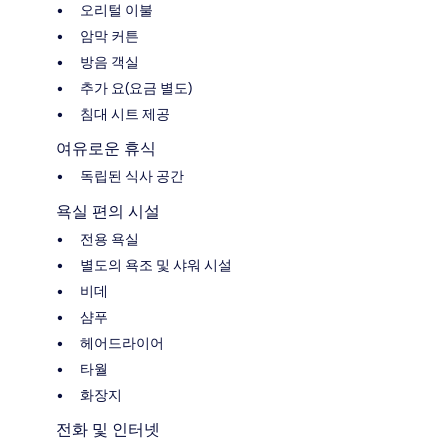
오리털 이불
암막 커튼
방음 객실
추가 요(요금 별도)
침대 시트 제공
여유로운 휴식
독립된 식사 공간
욕실 편의 시설
전용 욕실
별도의 욕조 및 샤워 시설
비데
샴푸
헤어드라이어
타월
화장지
전화 및 인터넷