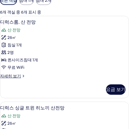
모든 객실
침대 1개
침대 2개
실
에
6개 객실 중 6개 표시 중
사
디럭스룸, 산 전망 | 오리/거위털 이불, 
디
38
디럭스룸, 산 전망
용
럭
가
산 전망
스
능
26㎡
룸,
한
침실 1개
산
필
2명
터
전
퀸사이즈침대 1개
망
무료 WiFi
사
디
자세히 보기
진
럭
모
스
요금 보기
룸,
두
산
보
전
디럭스 싱글 트윈 히노끼 산전망 | 오리/
디
27
망
디럭스 싱글 트윈 히노끼 산전망
기
럭
자
산 전망
세
스
히
26㎡
싱
보