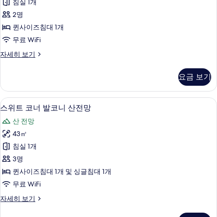
침실 1개
히
블
보
2명
사
기
퀸사이즈침대 1개
우
무료 WiFi
나
스
자세히 보기
산
위
전
트
요금 보기
더
망
블
사
사
스위트 코너 발코니 산전망 | 오리/거위털
스
9
우
스위트 코너 발코니 산전망
진
위
나
모
산 전망
산
트
전
두
43㎡
코
망
보
침실 1개
자
너
세
기
3명
발
히
퀸사이즈침대 1개 및 싱글침대 1개
보
코
무료 WiFi
기
니
스
자세히 보기
산
위
전
트