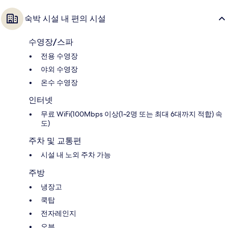
숙박 시설 내 편의 시설
수영장/스파
전용 수영장
야외 수영장
온수 수영장
인터넷
무료 WiFi(100Mbps 이상(1~2명 또는 최대 6대까지 적합) 속
도)
주차 및 교통편
시설 내 노외 주차 가능
주방
냉장고
쿡탑
전자레인지
오븐