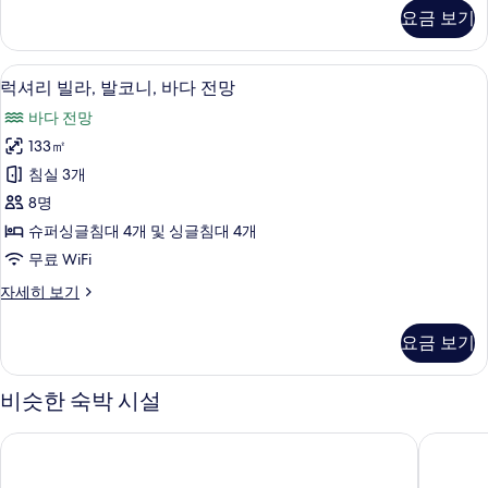
보
리
요금 보기
빌
기
라
자
3 개의 침실, 무료 미니바, 책상, 노트북
럭
42
세
럭셔리 빌라, 발코니, 바다 전망
셔
히
바다 전망
보
리
기
133㎡
빌
침실 3개
라,
8명
발
슈퍼싱글침대 4개 및 싱글침대 4개
코
무료 WiFi
니,
럭
자세히 보기
바
셔
다
리
요금 보기
빌
전
라,
망
발
비슷한 숙박 시설
코
사
니,
벨 템포 풀 빌라
ANA 인
진
바
다
모
전