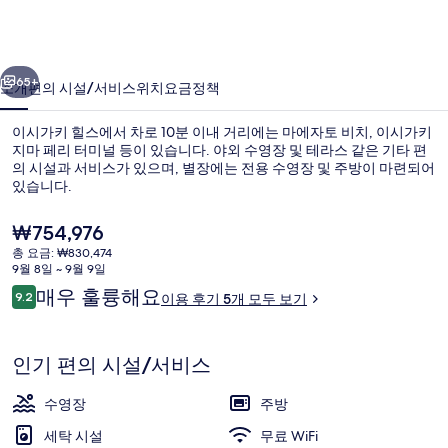
스
의
이전
다음
사
65+
소개
편의 시설/서비스
위치
요금
정책
진
이시가키 힐스에서 차로 10분 이내 거리에는 마에자토 비치, 이시가키
갤
지마 페리 터미널 등이 있습니다. 야외 수영장 및 테라스 같은 기타 편
의 시설과 서비스가 있으며, 별장에는 전용 수영장 및 주방이 마련되어
러
있습니다.
리
현
₩754,976
재
총 요금: ₩830,474
가
9월 8일 ~ 9월 9일
격
이
매우 훌륭해요
9.2
3 개의 침실, 무료 미니바, 책상, 노트북
이용 후기 5개 모두 보기
은
10점 만점 중 9.2점.
용
₩754,976
후
기
인기 편의 시설/서비스
수영장
주방
세탁 시설
무료 WiFi