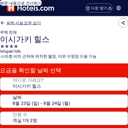
본문 내용으로 건너뛰기
앱 다운 받기
숙박 시설 모두 보기
주택 전체
이시가키 힐스
4.0
Ishigaki hills
성
시라호 비치 근처에 위치한 별장, 야외 수영장 이용 가능
급
숙
요금을 확인할 날짜 선택
박
시
어디로 가세요?
설
날짜
인원 수