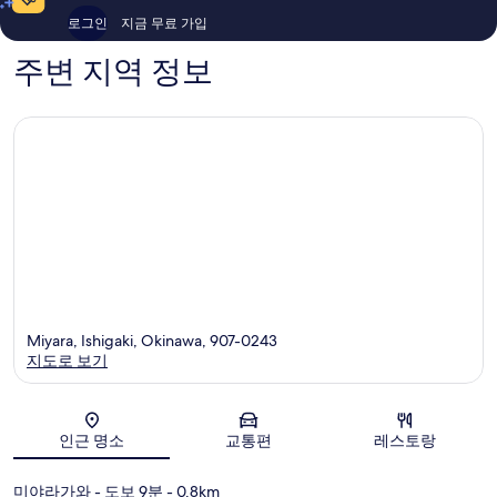
에
후
이
로그인
지금 무료 가입
사
기
용
토
1
후
주변 지역 정보
개
기
1,001
개
Miyara, Ishigaki, Okinawa, 907-0243
지도로 보기
지도
인근 명소
교통편
레스토랑
미야라가와
- 도보 9분
- 0.8km