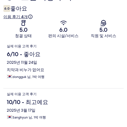
용
좋아요
6.0
후
이용 후기 4개
기
5.0
6.0
5.0
청결 상태
편의 시설/서비스
직원 및 서비스
이
실제 이용 고객 후기
용
6/10 - 좋아요
후
2025년 11월 24일
치약과 비누가 없어요
기
dongguk 님, 1박 여행
실제 이용 고객 후기
10/10 - 최고예요
2025년 3월 17일
Sanghyun 님, 1박 여행