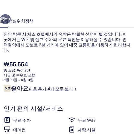
진
이전
다음
갤
21+
소개
객실
위치
정책
러
안양 방문 시 체스 호텔에서의 숙박은 탁월한 선택이 될 것입니다. 이
리
곳에서는 WiFi 및 셀프 주차의 무료 특전을 이용하실 수 있습니다. 인
덕원역에서 도보로 2분 거리에 있어 대중 교통편을 이용하기 편리합니
다.
현
₩55,554
재
총 요금: ₩61,281
가
세금 및 수수료 포함
격
8월 10일 ~ 8월 11일
스탠다드 더블룸 | 책상, 무료 WiFi
은
이
좋아요
6.0
이용 후기 4개 모두 보기
₩55,554
10점 만점 중 6.0점.
용
후
기
인기 편의 시설/서비스
무료 주차
무료 WiFi
에어컨
세탁 시설