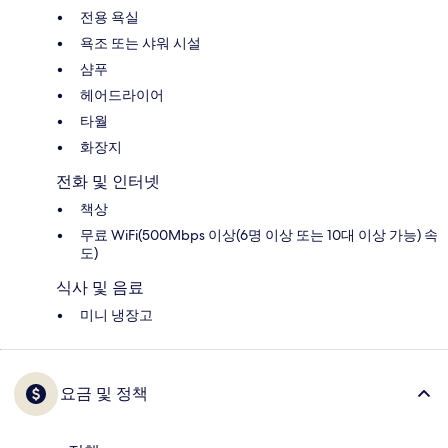
전용 욕실
욕조 또는 샤워 시설
샴푸
헤어드라이어
타월
화장지
전화 및 인터넷
책상
무료 WiFi(500Mbps 이상(6명 이상 또는 10대 이상 가능) 속
도)
식사 및 음료
미니 냉장고
요금 및 정책