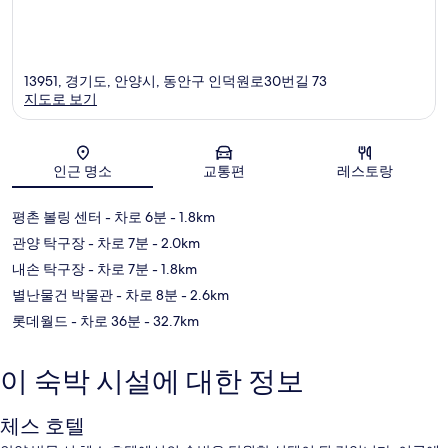
13951, 경기도, 안양시, 동안구 인덕원로30번길 73
지도로 보기
지도
인근 명소
교통편
레스토랑
평촌 볼링 센터
- 차로 6분
- 1.8km
관양 탁구장
- 차로 7분
- 2.0km
내손 탁구장
- 차로 7분
- 1.8km
별난물건 박물관
- 차로 8분
- 2.6km
롯데월드
- 차로 36분
- 32.7km
이 숙박 시설에 대한 정보
체스 호텔