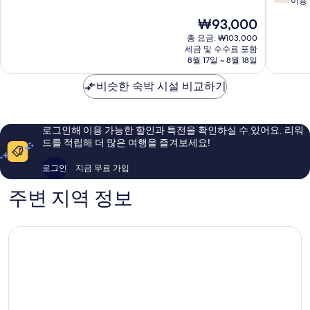
점
파
이용 
만
만
구
점
현
₩93,000
점
중
재
중
총 요금: ₩103,000
8.0
요
세금 및 수수료 포함
7.2
점,
금
8월 17일 ~ 8월 18일
점,
매
₩93,000
좋
우
비슷한 숙박 시설 비교하기
아
좋
요,
아
이
요,
용
이
로그인해 이용 가능한 할인과 특전을 확인하실 수 있어요. 리워
후
용
드를 적립해 더 많은 여행을 즐겨보세요!
기
후
446
기
로그인
지금 무료 가입
개
22
개
주변 지역 정보