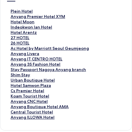
P
Plein Hotel
l
A
Anyang Premier Hotel XYM
e
n
H
Hotel Moon
i
y
o
I
Indeokwon Ian Hotel
n
a
t
n
H
Hotel Arentz
H
n
e
d
o
2
27 HOTEL
o
g
l
e
t
7
2
26 HOTEL
t
P
M
o
e
H
6
A
Ac Hotel by Marriott Seoul Geumjeong
e
r
o
k
l
O
H
c
A
Anyang Livera
l
e
o
w
A
T
O
H
n
A
Anyang IT CENTRO HOTEL
페
m
n
o
r
E
T
o
y
n
A
Anyang 3S Fashion Hotel
이
i
페
n
e
L
E
t
a
y
n
S
Stay Passport Nagoya Anyang branch
지
e
이
I
n
페
L
e
n
a
y
t
S
Shim Stay
를
r
지
a
t
이
페
l
g
n
a
a
h
U
Urban Boutique Hotel
여
H
를
n
z
지
이
b
L
g
n
y
i
r
H
Hotel Samwon Plaza
는
o
여
H
페
를
지
y
i
I
g
P
m
b
o
C
Cs Premier Hotel
링
t
는
o
이
여
를
M
v
T
3
a
S
a
t
s
K
Koam Tourist Hotel
크
e
링
t
지
는
여
a
e
C
S
s
t
n
e
P
o
A
Anyang CNC Hotel
l
크
e
를
링
는
r
r
E
F
s
a
B
l
r
a
n
A
Anyang Boutique Hotel AMA
X
l
여
크
링
r
a
N
a
p
y
o
S
e
m
y
n
C
Central Tourist Hotel
Y
페
는
크
i
페
T
s
o
페
u
a
m
T
a
y
e
A
Anyang ILLOWA Hotel
M
이
링
o
이
R
h
r
이
t
m
i
o
n
a
n
n
페
지
크
t
지
O
i
t
지
i
w
e
u
g
n
t
y