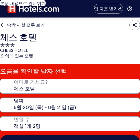
본문 내용으로 건너뛰기
앱 다운 받기
숙박 시설 모두 보기
체스 호텔
3.0
CHESS HOTEL
성
안양에 있는 모텔
급
숙
요금을 확인할 날짜 선택
박
시
어디로 가세요?
설
날짜
인원 수