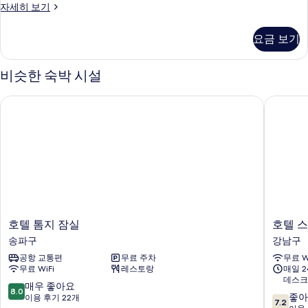
스
자세히 보기
사
탠
진
다
요금 보기
드
모
더
두
블
비슷한 숙박 시설
룸
보
자
호텔 톰지 잠실
호텔 스
기
세
히
보
기
호
호
호텔 톰지 잠실
호텔 
텔
텔
송파구
강남구
톰
스
공항 교통편
무료 주차
무료 W
지
타
무료 WiFi
레스토랑
매일 
잠
강
데스크
실
남
10
매우 좋아요
8.0
10
송
구
좋아
점
이용 후기 22개
7.2