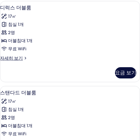
디럭스 더블룸 | 책상, 무료 WiFi
디
8
디럭스 더블룸
럭
17㎡
스
침실 1개
더
2명
블
더블침대 1개
룸
무료 WiFi
사
디
자세히 보기
진
럭
모
스
요금 보기
더
두
블
보
룸
스탠다드 더블룸 | 책상, 무료 WiFi
스
6
자
스탠다드 더블룸
기
탠
세
17㎡
히
다
보
침실 1개
드
기
2명
더
더블침대 1개
블
무료 WiFi
룸