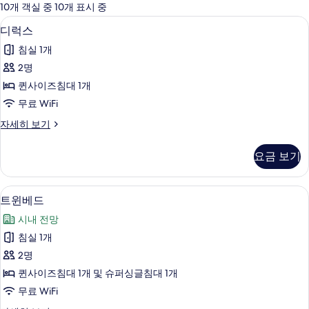
에
10개 객실 중 10개 표시 중
사
디럭스 | 고급 침구, 오리/거위털 이불,
디
19
디럭스
용
럭
가
침실 1개
스
능
2명
사
한
퀸사이즈침대 1개
진
필
무료 WiFi
터
모
디
자세히 보기
두
럭
보
스
요금 보기
자
기
세
히
트윈베드 | 고급 침구, 오리/거위털 이불
트
16
보
트윈베드
윈
기
시내 전망
베
침실 1개
드
2명
사
퀸사이즈침대 1개 및 슈퍼싱글침대 1개
진
무료 WiFi
모