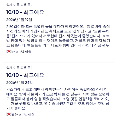
실제 이용 고객 후기
10/10 - 최고예요
2026년 1월 19일
기념일이라 조금 특별한 곳을 찾다가 예약했어요. 1층 로비에 즉석
사진기 있어서 기념사진도 흑백으로 느낌 있게 남기고, '느린 우체
통' 편지 쓰기가 있어서 서로한테 편지 써줬는데 좋았습니다. ㅎㅎ
방 안에 있는 방명록 읽는 재미도 쏠쏠하고, 저희도 한 페이지 남기
고 왔습니다. 핸드드립 커피 세트가 방에 있어서 아침에 직접 원두
갈아서 커피 내려 마시는데 향도 좋고 분위기 깡패였어요. 침구도
?? 님, 1박 여행
뽀송뽀송하고 청결 상태 최상이라 예민한 편인데도 꿀잠 잤습니
다. 특별한 추억 만들고 싶은 분들께 강추해요.
실제 이용 고객 후기
10/10 - 최고예요
2026년 1월 24일
인스타에서 보고 예뻐서 예약했는데 사진이랑 똑같아요! 아니 더
예뻐요. 방마다 분위기가 조금씩 다른 것 같은데 저희 방은 모던하
고 깔끔해서 셀카 엄청 찍었습니다. 조명 맛집 인정! 1층 로비에 있
는 거울 샷도 잘 나오고, 영수증 사진기? 같은 것도 있어서 추억 남
기기 좋아요.
요한 님, 1박 여행