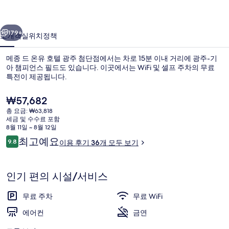
텔
이전
다음
광
179+
소개
객실
위치
정책
주
메종 드 온유 호텔 광주 첨단점에서는 차로 15분 이내 거리에 광주-기
첨
아 챔피언스 필드도 있습니다. 이곳에서는 WiFi 및 셀프 주차의 무료
특전이 제공됩니다.
단
점
현
₩57,682
재
의
총 요금: ₩63,818
가
세금 및 수수료 포함
격
사
8월 11일 ~ 8월 12일
은
이
최고예요
9.8
이용 후기 36개 모두 보기
파티 온 유(B타입) | 고급 침구, 오리/
진
₩57,682
10점 만점 중 9.8점.
용
갤
후
기
인기 편의 시설/서비스
러
리
무료 주차
무료 WiFi
에어컨
금연