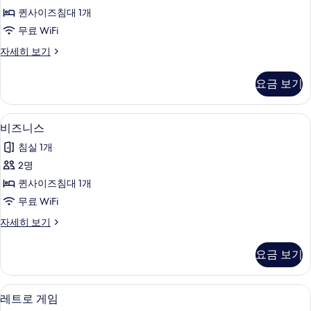
유
보
퀸사이즈침대 1개
기
(B
무료 WiFi
타
파
자세히 보기
입)
티
사
온
요금 보기
유
진
(B
모
타
비즈니스 | 고급 침구, 오리/거위털 이불
비
16
입)
두
비즈니스
즈
자
보
침실 1개
세
니
기
히
2명
스
보
퀸사이즈침대 1개
기
사
무료 WiFi
진
비
자세히 보기
모
즈
두
니
요금 보기
스
보
자
기
세
레트로 게임 | 고급 침구, 오리/거위털 
레
15
히
레트로 게임
트
보