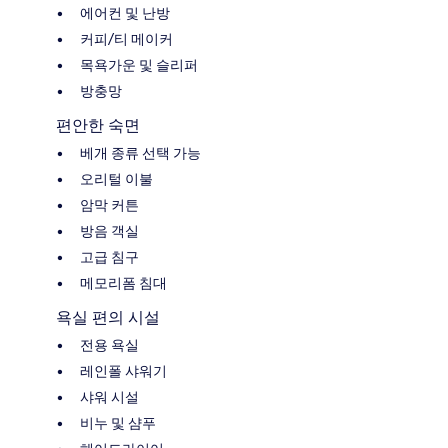
에어컨 및 난방
커피/티 메이커
목욕가운 및 슬리퍼
방충망
편안한 숙면
베개 종류 선택 가능
오리털 이불
암막 커튼
방음 객실
고급 침구
메모리폼 침대
욕실 편의 시설
전용 욕실
레인폴 샤워기
샤워 시설
비누 및 샴푸