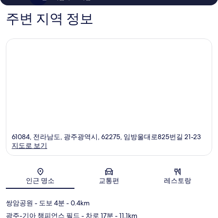
개
기
56
주변 지역 정보
개
61084, 전라남도, 광주광역시, 62275, 임방울대로825번길 21-23
지도로 보기
지도
인근 명소
교통편
레스토랑
쌍암공원
- 도보 4분
- 0.4km
광주-기아 챔피언스 필드
- 차로 17분
- 11.1km