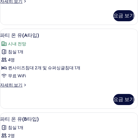
트
자세히 보기
두
윈
보
베
요금 보기
드
기
자
세
파티 온 유(A타입) | 고급 침구, 오리/
파
48
히
파티 온 유(A타입)
티
보
시내 전망
기
온
침실 1개
유
4명
(A
퀸사이즈침대 2개 및 슈퍼싱글침대 1개
타
무료 WiFi
입)
파
자세히 보기
사
티
진
온
요금 보기
유
모
(A
두
타
파티 온 유(B타입) | 고급 침구, 오리/
파
38
입)
보
파티 온 유(B타입)
티
자
기
침실 1개
세
온
히
2명