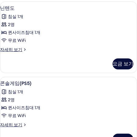
보
자
닌텐도 | 고급 침구, 오리/거위털 이불,
닌
16
세
닌텐도
기
텐
히
침실 1개
보
도
기
2명
사
퀸사이즈침대 1개
진
무료 WiFi
모
닌
자세히 보기
두
텐
보
도
요금 보기
자
기
세
히
콘솔게임(PS5) | 고급 침구, 오리/거위
콘
13
보
콘솔게임(PS5)
솔
기
침실 1개
게
2명
임
퀸사이즈침대 1개
(PS5)
무료 WiFi
사
콘
자세히 보기
진
솔
모
게