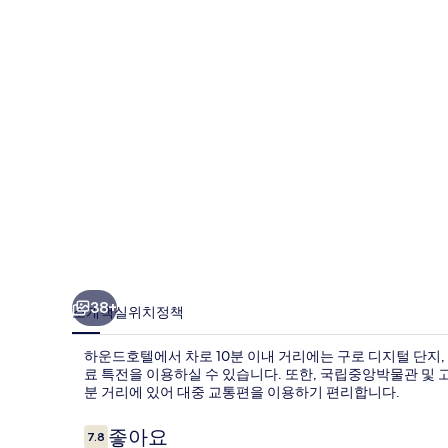
의
사
진
갤
러
리
38+
소개
객실
위치
정책
하운드호텔에서 차로 10분 이내 거리에는 구로 디지털 단지, 
료 특전을 이용하실 수 있습니다. 또한, 국립중앙박물관 및 
분 거리에 있어 대중 교통편을 이용하기 편리합니다.
이
좋아요
7.8
10점 만점 중 7.8점.