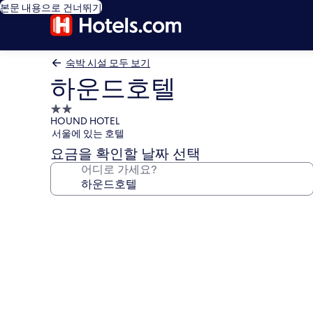
본문 내용으로 건너뛰기
숙박 시설 모두 보기
하운드호텔
2.0
HOUND HOTEL
성
서울에 있는 호텔
급
요금을 확인할 날짜 선택
숙
어디로 가세요?
박
시
설
하
운
드
호
텔