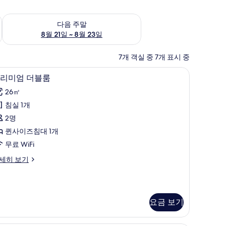
~ 8월 16일
다음 주말 예약 가능 여부 확인, 8월 21일 ~ 8월 23일
다음 주말
8월 21일 ~ 8월 23일
7개 객실 중 7개 표시 중
암막 커튼, 무료 WiFi
프리미엄 더블룸 | 책상, 노트북 작업 공간, 암막 커
프
7
리미엄 더블룸
리
26㎡
미
침실 1개
엄
2명
더
퀸사이즈침대 1개
블
무료 WiFi
룸
세히 보기
사
진
모
요금 보기
두
보