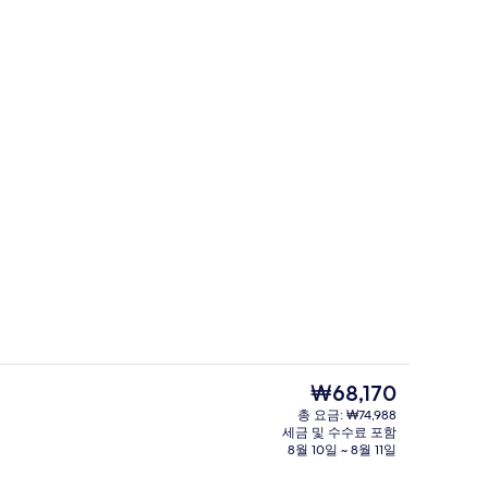
스탠다드 더블룸 | 책상, 노트북 작업 공간,
현
₩68,170
재
총 요금: ₩74,988
가
세금 및 수수료 포함
패밀리 트윈룸 | 책상, 노트북 작업 공간, 
격
8월 10일 ~ 8월 11일
은
₩68,170