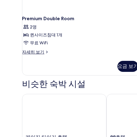
Premium Double Room
2명
퀸사이즈침대 1개
무료 WiFi
Premium
자세히 보기
Double
Room
요금 보
자
세
히
비슷한 숙박 시설
보
기
레이지 타이거 호텔
88호텔
레
88