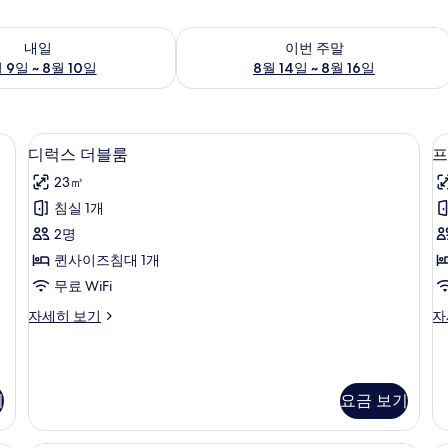
여부 확인, 8월 9일 ~ 8월 10일
이번 주말 예약 가능 여부 확인, 8월 14일 
내일
이번 주말
 9일 ~ 8월 10일
8월 14일 ~ 8월 16일
업 공간, 암막 커튼, 무료 WiFi
디럭스 더블룸 | 책상, 노트북 작업 공간, 
디
7
디럭스 더블룸
프
럭
23㎡
스
침실 1개
더
2명
블
퀸사이즈침대 1개
룸
무료 WiFi
사
디
프
자세히 보기
자
진
럭
리
모
스
미
더
엄
두
블
더
기
요금 보기
보
룸
블
자
룸
기
세
자