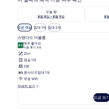
오늘 밤 예약 가능 여부 확인, 8월 8일 ~ 8월 9일
내일 예약 가능 
오늘 밤
8월 8일 ~ 8월 9일
8월
객
모든 객실
침대 1개
침대 2개
실
스탠다드 더블룸 | 책상, 노트북 작
스
에
9
스탠다드 더블룸
탠
사
매우 좋아요
8.0
용
8.0점 만점 중 10점
다
(이
이용 후기 3개
가
용
드
23㎡
능
후
더
침실 1개
한
기
블
2명
필
3
룸
퀸사이즈침대 1개
터
개)
사
무료 WiFi
진
스
자세히 보기
탠
모
다
요금 보
두
드
더
보
블