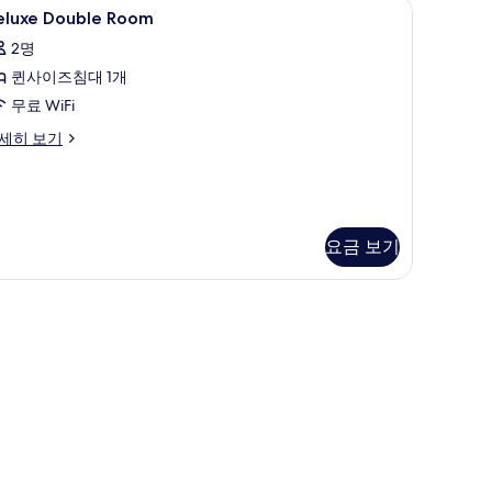
WiFi
eluxe
책상, 노트북 작업 공간, 암막 커튼, 무료 WiFi
기
7
eluxe Double Room
ouble
2명
oom
퀸사이즈침대 1개
사
무료 WiFi
진
모
luxe
세히 보기
uble
두
oom
보
기
요금 보기