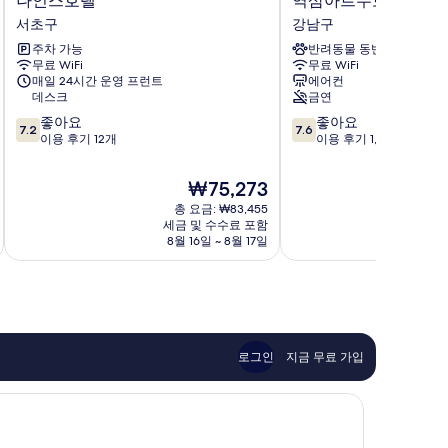
나인스호텔
역삼아르누보시티 호텔
인
삼
서초구
강남구
스
아
주차 가능
반려동물 동반 가능
호
르
무료 WiFi
무료 WiFi
텔
누
매일 24시간 운영 프런트
에어컨
서
보
데스크
금연
초
시
10
10
좋아요
좋아요
구
티
7.2
7.6
점
점
이용 후기 12개
이용 후기 1,003개
호
만
만
텔
점
점
&
현
₩75,273
중
중
레
재
총 요금: ₩83,455
7.2
7.6
지
요
세금 및 수수료 포함
점,
점,
던
금
8월 16일 ~ 8월 17일
좋
좋
스
₩75,273
아
아
강
요,
요,
남
이
이
구
용
용
후
후
기
기
로그인
지금 무료 가입
12
1,003
개
개