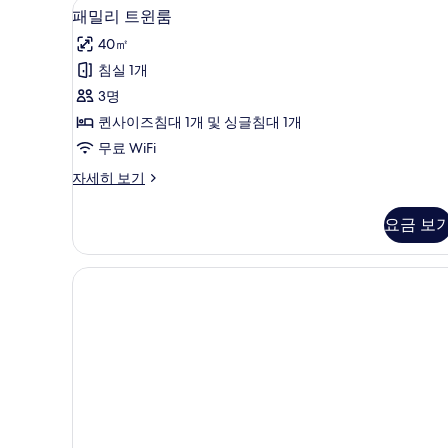
패밀리 트윈룸 | 책상, 노트북 작업
패
기
13
룸
패밀리 트윈룸
밀
자
40㎡
세
리
히
침실 1개
트
보
3명
기
윈
퀸사이즈침대 1개 및 싱글침대 1개
룸
무료 WiFi
사
패
자세히 보기
진
밀
모
리
요금 보
트
두
윈
보
룸
자
기
세
히
보
기