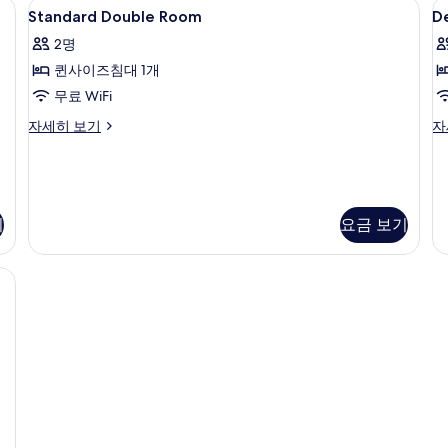
 공간, 암막 커튼, 무료 WiFi
Standard
책상, 노트북 작업 공간, 암막 커튼, 무료 
D
히
세
10
Standard Double Room
D
Double
D
보
히
2명
기
보
Room
R
기
퀸사이즈침대 1개
사
무료 WiFi
진
모
Standard
De
자세히 보기
자
Double
Do
두
Room
R
보
자
자
세
세
기
히
히
기
요금 보기
보
보
기
기