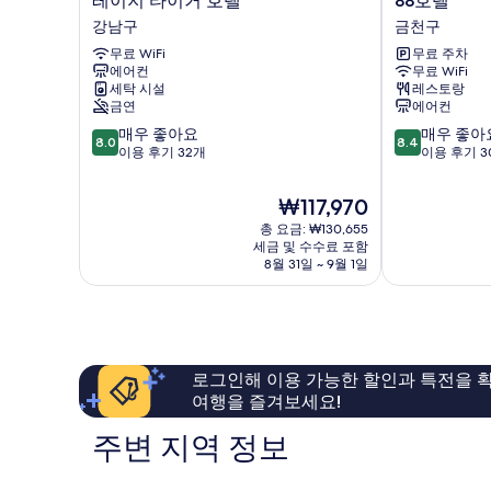
레이지 타이거 호텔
88호텔
이
호
강남구
금천구
지
텔
무료 WiFi
무료 주차
타
금
에어컨
무료 WiFi
이
천
세탁 시설
레스토랑
거
구
금연
에어컨
호
10
10
매우 좋아요
매우 좋아
텔
8.0
8.4
점
점
이용 후기 32개
이용 후기 3
강
만
만
남
점
점
구
현
₩117,970
중
중
재
총 요금: ₩130,655
8.0
8.4
요
세금 및 수수료 포함
점,
점,
금
8월 31일 ~ 9월 1일
매
매
₩117,970
우
우
좋
좋
아
아
요,
요,
이
이
로그인해 이용 가능한 할인과 특전을 확
용
용
여행을 즐겨보세요!
후
후
기
기
주변 지역 정보
32
30
개
개