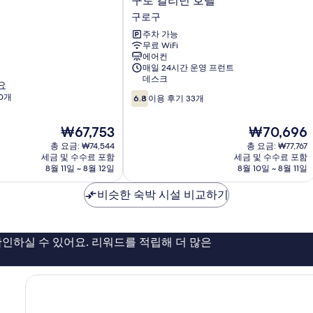
구로 컬리넌 호텔
로
구로구
컬
주차 가능
리
무료 WiFi
넌
에어컨
호
매일 24시간 운영 프런트
텔
데스크
요
구
10
0개
로
6.8
이용 후기 33개
점
구
만
현
현
₩67,753
₩70,696
점
재
재
중
총 요금: ₩74,544
총 요금: ₩77,767
요
요
세금 및 수수료 포함
세금 및 수수료 포함
6.8
금
금
8월 11일 ~ 8월 12일
8월 10일 ~ 8월 11일
점,
₩67,753
₩70,696
이
비슷한 숙박 시설 비교하기
용
후
기
33
인하실 수 있어요. 리워드를 적립해 더 많은
개