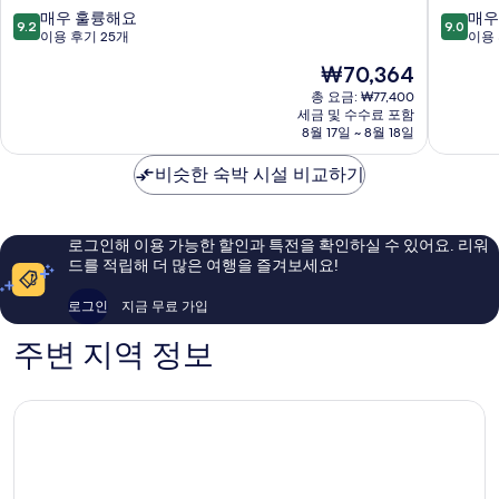
즈
울
10
10
매우 훌륭해요
매우
9.2
9.0
(Monrêve
동
점
점
이용 후기 25개
이용 
Cabins)
대
만
만
현
₩70,364
서
문
점
점
재
초
1
중
중
총 요금: ₩77,400
요
구
세금 및 수수료 포함
중
9.2
9.0
금
8월 17일 ~ 8월 18일
구
점,
점,
₩70,364
매
매
비슷한 숙박 시설 비교하기
우
우
훌
훌
륭
륭
해
해
로그인해 이용 가능한 할인과 특전을 확인하실 수 있어요. 리워
요,
요,
드를 적립해 더 많은 여행을 즐겨보세요!
이
이
용
용
로그인
지금 무료 가입
후
후
기
기
주변 지역 정보
25
1,009
개
개