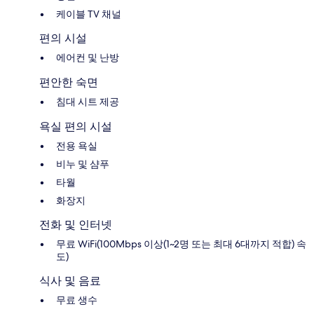
케이블 TV 채널
편의 시설
에어컨 및 난방
편안한 숙면
침대 시트 제공
욕실 편의 시설
전용 욕실
비누 및 샴푸
타월
화장지
전화 및 인터넷
무료 WiFi(100Mbps 이상(1~2명 또는 최대 6대까지 적합) 속
도)
식사 및 음료
무료 생수