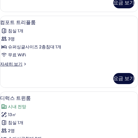
요금 보기
트
두
윈
보
룸
컴포트 트리플룸 | 무료 WiFi, 침대 시트
컴
4
자
컴포트 트리플룸
기
포
세
침실 1개
히
트
보
3명
트
기
슈퍼싱글사이즈 2층침대 1개
리
무료 WiFi
플
컴
자세히 보기
룸
포
사
트
요금 보기
트
진
리
모
플
무료 WiFi, 침대 시트
디
4
룸
디럭스 트윈룸
두
럭
자
보
시내 전망
세
스
히
기
13㎡
트
보
침실 1개
기
윈
2명
룸