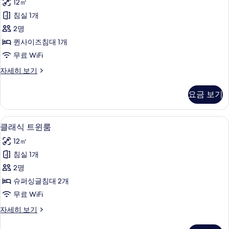
가
12㎡
식
능
침실 1개
더
한
2명
블
필
퀸사이즈침대 1개
터
룸
무료 WiFi
사
클
자세히 보기
진
래
모
식
요금 보기
더
두
블
보
룸
무료 WiFi, 침대 시트
클
5
자
클래식 트윈룸
기
래
세
12㎡
히
식
보
침실 1개
트
기
2명
윈
슈퍼싱글침대 2개
룸
무료 WiFi
사
클
자세히 보기
진
래
모
식