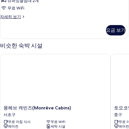
슈퍼싱글침대 2개
사
무료 WiFi
진
디
자세히 보기
모
럭
두
스
요금 보기
트
보
윈
기
룸
비슷한 숙박 시설
자
세
몽헤브 캐빈즈(Monrêve Cabins)
토요코인 
히
보
기
몽
토
몽헤브 캐빈즈(Monrêve Cabins)
토요코인
헤
요
서초구
중구
브
코
무료 아침 식사
무료 WiFi
무료 
캐
인
에어컨
세탁 시설
에어컨
빈
서