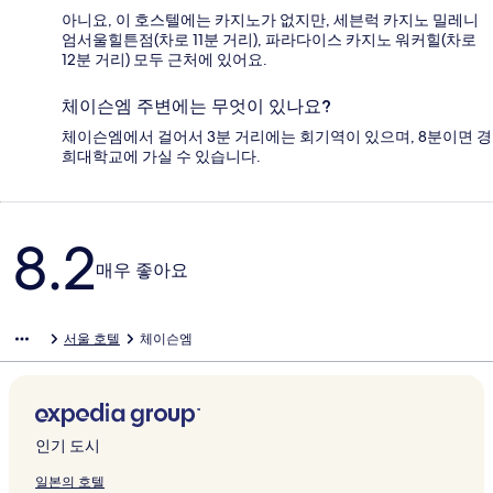
아니요, 이 호스텔에는 카지노가 없지만, 세븐럭 카지노 밀레니
엄서울힐튼점(차로 11분 거리), 파라다이스 카지노 워커힐(차로
12분 거리) 모두 근처에 있어요.
체이슨엠 주변에는 무엇이 있나요?
체이슨엠에서 걸어서 3분 거리에는 회기역이 있으며, 8분이면 경
희대학교에 가실 수 있습니다.
이
8.2
용
매우 좋아요
후
기
서울 호텔
체이슨엠
인기 도시
일본의 호텔