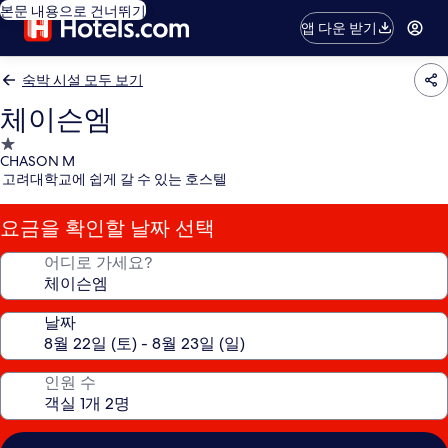
본문 내용으로 건너뛰기
앱 다운 받기
숙박 시설 모두 보기
체이슨엠
1.0
CHASON M
성
고려대학교에 쉽게 갈 수 있는 호스텔
급
숙
요금을 확인할 날짜 선택
박
시
어디로 가세요?
설
날짜
인원 수