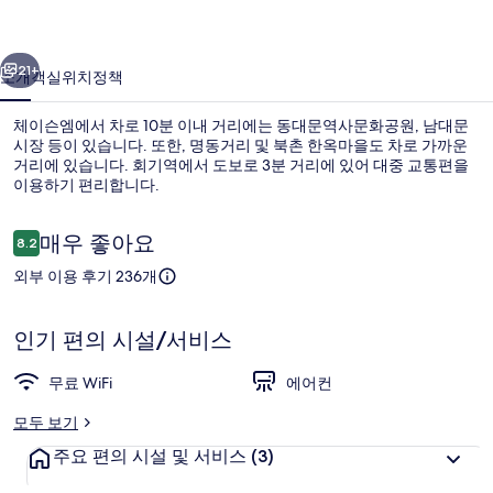
진
이전
다음
갤
21+
소개
객실
위치
정책
러
체이슨엠에서 차로 10분 이내 거리에는 동대문역사문화공원, 남대문
리
시장 등이 있습니다. 또한, 명동거리 및 북촌 한옥마을도 차로 가까운
거리에 있습니다. 회기역에서 도보로 3분 거리에 있어 대중 교통편을
이용하기 편리합니다.
이
매우 좋아요
8.2
10점 만점 중 8.2점.
용
외부 이용 후기 236개
후
기
외관
인기 편의 시설/서비스
무료 WiFi
에어컨
모두 보기
주요 편의 시설 및 서비스
(3)