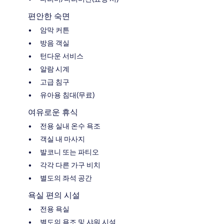
편안한 숙면
암막 커튼
방음 객실
턴다운 서비스
알람 시계
고급 침구
유아용 침대(무료)
여유로운 휴식
전용 실내 온수 욕조
객실 내 마사지
발코니 또는 파티오
각각 다른 가구 비치
별도의 좌석 공간
욕실 편의 시설
전용 욕실
별도의 욕조 및 샤워 시설