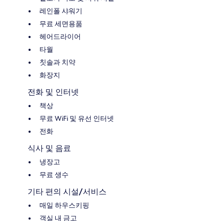
레인폴 샤워기
무료 세면용품
헤어드라이어
타월
칫솔과 치약
화장지
전화 및 인터넷
책상
무료 WiFi 및 유선 인터넷
전화
식사 및 음료
냉장고
무료 생수
기타 편의 시설/서비스
매일 하우스키핑
객실 내 금고