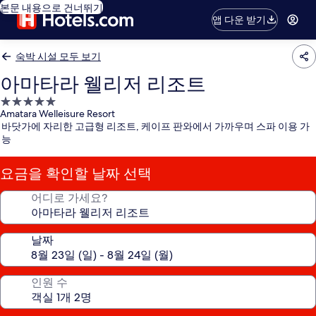
본문 내용으로 건너뛰기
앱 다운 받기
숙박 시설 모두 보기
아마타라 웰리저 리조트
5.0
Amatara Welleisure Resort
성
바닷가에 자리한 고급형 리조트, 케이프 판와에서 가까우며 스파 이용 가
급
능
숙
박
요금을 확인할 날짜 선택
시
설
어디로 가세요?
날짜
인원 수