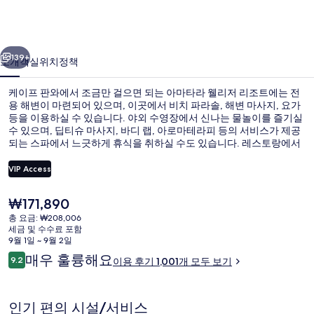
리
저
이전
다음
리
139+
소개
객실
위치
정책
조
케이프 판와에서 조금만 걸으면 되는 아마타라 웰리저 리조트에는 전
트
용 해변이 마련되어 있으며, 이곳에서 비치 파라솔, 해변 마사지, 요가
등을 이용하실 수 있습니다. 야외 수영장에서 신나는 물놀이를 즐기실
의
수 있으며, 딥티슈 마사지, 바디 랩, 아로마테라피 등의 서비스가 제공
사
되는 스파에서 느긋하게 휴식을 취하실 수도 있습니다. 레스토랑에서
는 간단한 먹을거리를 제공하며, 루프탑 바에서는 시원하게 한 잔 즐기
진
기에 좋습니다. 이 럭셔리 리조트에는 루프탑 테라스, 무료 키즈 클럽
VIP Access
및 비치 바도 마련되어 있습니다. 많은 분들이 이곳의 친절한 고객 서
갤
비스에 대단히 만족하셨어요.
현
₩171,890
아침 식사, 점심 식사 및 저녁 식사 제공
러
재
총 요금: ₩208,006
가
세금 및 수수료 포함
리
격
9월 1일 ~ 9월 2일
은
이
매우 훌륭해요
9.2
이용 후기 1,001개 모두 보기
₩171,890
10점 만점 중 9.2점.
용
후
기
인기 편의 시설/서비스