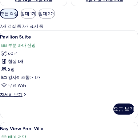
객
모든 객실
침대 1개
침대 2개
실
에
7개 객실 중 7개 표시 중
사
Pavilion
고급 침구, 미니바, 객실 내 금고, 책상
6
Pavilion Suite
용
Suite
가
부분 바다 전망
사
능
60㎡
진
한
침실 1개
모
필
2명
두
터
킹사이즈침대 1개
보
무료 WiFi
기
Pavilion
자세히 보기
Suite
자
요금 보기
세
히
보
Bay
객실에서 보이는 전망
8
기
Bay View Pool Villa
View
베이 전망