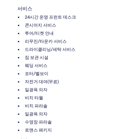
서비스
24시간 운영 프런트 데스크
콘시어지 서비스
투어/티켓 안내
리무진/타운카 서비스
드라이클리닝/세탁 서비스
짐 보관 시설
웨딩 서비스
포터/벨보이
자전거 대여(무료)
일광욕 의자
비치 타월
비치 파라솔
일광욕 의자
수영장 파라솔
로맨스 패키지