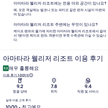
아마타라 웰리저 리조트에는 전용 야외 공간이 있나요?
예, 모든 객실에는 발코니 또는 파티오 같은 편의 시설이 마련되
어 있습니다.
아마타라 웰리저 리조트 주변에는 무엇이 있나요?
케이프 팬와의 물가에 자리한 아마타라 웰리저 리조트에서 걸어
서 1분이면 케이프 판와, 15분이면 푸켓 수족관에 가실 수 있습니
다.
아마타라 웰리저 리조트 이용 후기
이
용
매우 훌륭해요
9.2
후
이용 후기 1,001개
기
9.2
7.8
9.4
청결 상태
위치
직원 및 서비스
이
실제 이용 고객 후기
용
10/10 - 최고예요