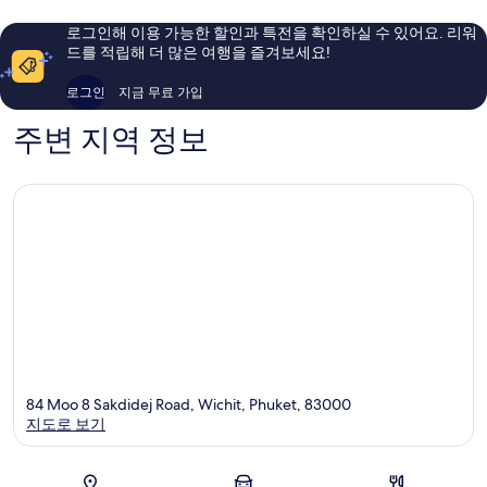
용
용
후
후
로그인해 이용 가능한 할인과 특전을 확인하실 수 있어요. 리워
기
기
드를 적립해 더 많은 여행을 즐겨보세요!
1,002
1,003
개
개
로그인
지금 무료 가입
주변 지역 정보
84 Moo 8 Sakdidej Road, Wichit, Phuket, 83000
지도로 보기