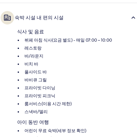
숙박 시설 내 편의 시설
식사 및 음료
뷔페 아침 식사(요금 별도) - 매일 07:00 ~ 10:00
레스토랑
바/라운지
비치 바
풀사이드 바
바비큐 그릴
프라이빗 다이닝
프라이빗 피크닉
룸서비스(이용 시간 제한)
스낵바/델리
아이 동반 여행
어린이 무료 숙박(세부 정보 확인)