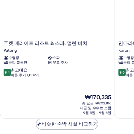
푸
만
푸켓 메리어트 리조트 & 스파, 멀린 비치
만다라바
켓
다
Patong
Karon
메
라
수영장
스파
수영장
리
바
공항 교통편
무료 주차
공항 
어
리
트
조
10
10
최고예요
최고
9.4
9.6
리
트
점
점
이용 후기 1,002개
이용 
조
앤
만
만
트
스
점
점
&
파
중
중
현
스
₩170,335
카
9.4
9.6
재
파,
론
점,
점,
총 요금: ₩202,186
요
멀
비
최
최
세금 및 수수료 포함
금
린
치
고
고
9월 5일 ~ 9월 6일
₩170,335
비
Karon
예
예
치
요,
요,
비슷한 숙박 시설 비교하기
Patong
이
이