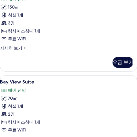
Pool
150㎡
Villa
사
침실 1개
진
3명
모
킹사이즈침대 1개
두
무료 WiFi
보
Bay
자세히 보기
View
기
Pool
요금 보기
Villa
자
세
Bay
고급 침구, 미니바, 객실 내 금고, 책상
5
히
Bay View Suite
View
보
베이 전망
기
Suite
70㎡
사
침실 1개
진
2명
모
킹사이즈침대 1개
두
무료 WiFi
보