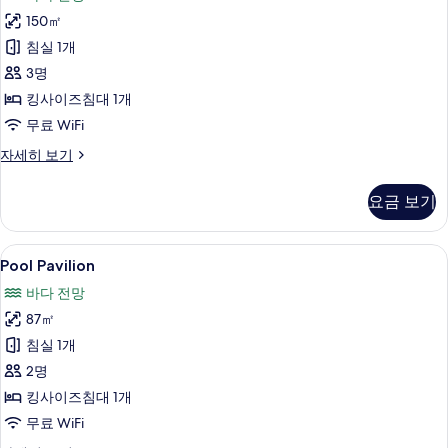
Pool
150㎡
Villa
사
침실 1개
진
3명
모
킹사이즈침대 1개
두
무료 WiFi
보
Ocean
자세히 보기
View
기
Pool
요금 보기
Villa
자
세
Pool
전용 수영장
10
히
Pool Pavilion
Pavilion
보
바다 전망
기
사
87㎡
진
침실 1개
모
2명
두
킹사이즈침대 1개
보
무료 WiFi
기