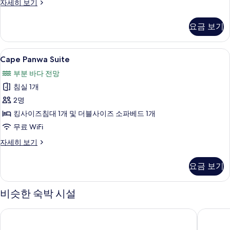
Pool
자세히 보기
Pavilion
자
요금 보기
세
히
보
Cape
Cape Panwa Suite | 고급 침구, 미니바
6
기
Cape Panwa Suite
Panwa
부분 바다 전망
Suite
침실 1개
사
2명
진
킹사이즈침대 1개 및 더블사이즈 소파베드 1개
모
무료 WiFi
두
보
Cape
자세히 보기
Panwa
기
Suite
요금 보기
자
세
히
비슷한 숙박 시설
보
기
푸켓 메리어트 리조트 & 스파, 멀린 비치
만다라바 