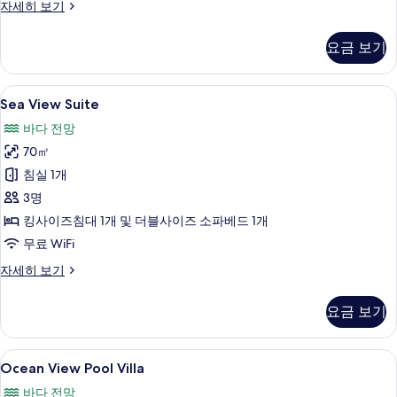
기
Bay
자세히 보기
View
Suite
요금 보기
자
세
히
Sea
LCD TV
13
보
Sea View Suite
View
기
바다 전망
Suite
70㎡
사
침실 1개
진
3명
모
킹사이즈침대 1개 및 더블사이즈 소파베드 1개
두
무료 WiFi
보
기
Sea
자세히 보기
View
Suite
요금 보기
자
세
히
Ocean
객실에서 보이는 전망
9
보
Ocean View Pool Villa
View
기
바다 전망