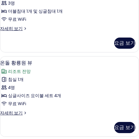
3명
보
룸,
기
더블침대 1개 및 싱글침대 1개
로
무료 WiFi
드
한
자세히 보기
뷰
실
사
트
요금 보기
윈
진
룸,
모
로
저자극성 침구, 객실 내 금고, 책상, 방음
온
2
드
온돌 황룡원 뷰
두
돌
뷰
보
리조트 전망
자
황
세
기
침실 1개
룡
히
4명
보
원
기
싱글사이즈 요이불 세트 4개
뷰
무료 WiFi
사
온
자세히 보기
진
돌
모
황
요금 보기
룡
두
원