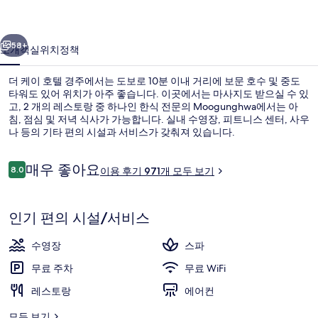
주
이전
다음
의
58+
소개
객실
위치
정책
사
더 케이 호텔 경주에서는 도보로 10분 이내 거리에 보문 호수 및 중도
진
타워도 있어 위치가 아주 좋습니다. 이곳에서는 마사지도 받으실 수 있
고, 2 개의 레스토랑 중 하나인 한식 전문의 Moogunghwa에서는 아
갤
침, 점심 및 저녁 식사가 가능합니다. 실내 수영장, 피트니스 센터, 사우
러
나 등의 기타 편의 시설과 서비스가 갖춰져 있습니다.
리
이
매우 좋아요
8.0
이용 후기 971개 모두 보기
10점 만점 중 8.0점.
용
후
온천
기
인기 편의 시설/서비스
수영장
스파
무료 주차
무료 WiFi
레스토랑
에어컨
모두 보기