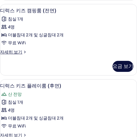
사
위
디럭스 키즈 캠핑룸 (전면) | 저자극성 침
디
3
트
디럭스 키즈 캠핑룸 (전면)
진
럭
(후
모
침실 1개
면)
스
자
두
4명
키
세
보
더블침대 2개 및 싱글침대 2개
히
즈
보
기
무료 WiFi
캠
기
디
자세히 보기
핑
럭
룸
스
요금 보기
키
(전
즈
면)
캠
디럭스 키즈 플레이룸 (후면) | 저자극성 
디
2
핑
디럭스 키즈 플레이룸 (후면)
사
럭
룸
진
산 전망
(전
스
면)
모
침실 1개
키
자
두
4명
세
즈
히
보
더블침대 2개 및 싱글침대 2개
플
보
기
무료 WiFi
기
레
디
자세히 보기