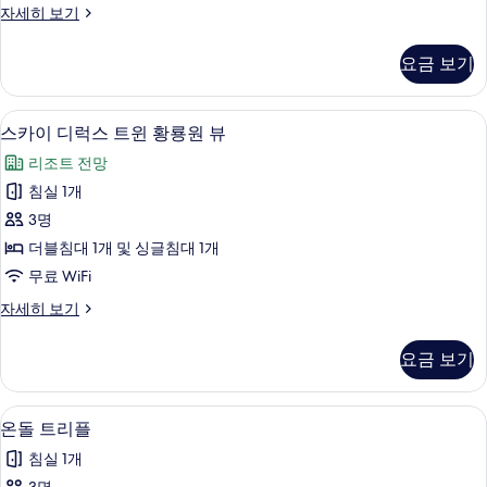
디
자세히 보기
원
럭
뷰
스
요금 보기
트
사
윈
진
황
저자극성 침구, 객실 내 금고, 책상, 방음
스
3
룡
스카이 디럭스 트윈 황룡원 뷰
모
카
원
두
리조트 전망
뷰
이
자
보
침실 1개
디
세
기
3명
히
럭
보
더블침대 1개 및 싱글침대 1개
스
기
무료 WiFi
트
스
자세히 보기
윈
카
황
이
요금 보기
디
룡
럭
원
스
온돌 트리플 | 저자극성 침구, 객실 내 금
온
1
트
온돌 트리플
뷰
돌
윈
사
침실 1개
황
트
룡