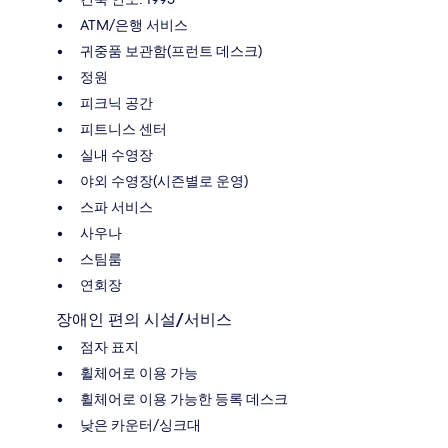
ATM/은행 서비스
귀중품 보관함(프런트 데스크)
정원
피크닉 공간
피트니스 센터
실내 수영장
야외 수영장(시즌별로 운영)
스파 서비스
사우나
스팀룸
연회장
장애인 편의 시설/서비스
점자 표지
휠체어로 이용 가능
휠체어로 이용 가능한 등록 데스크
낮은 카운터/싱크대