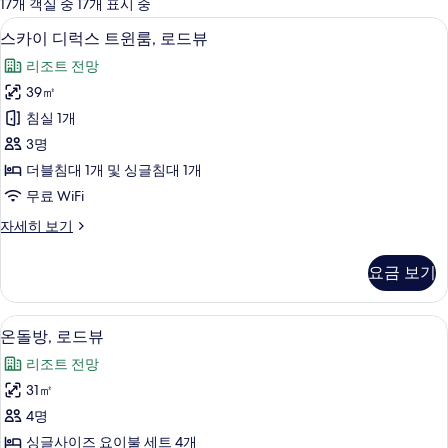
에
17개 객실 중 17개 표시 중
사
저자극성 침구, 객실 내 금고, 책상, 방음
스
4
스카이 디럭스 트윈룸, 로드뷰
용
카
가
리조트 전망
이
능
39㎡
디
한
침실 1개
럭
필
3명
터
스
더블침대 1개 및 싱글침대 1개
트
무료 WiFi
윈
스
자세히 보기
룸,
카
로
이
요금 보기
디
드
럭
뷰
스
저자극성 침구, 객실 내 금고, 책상, 방음
온
5
트
온돌방, 로드뷰
사
돌
윈
진
리조트 전망
룸,
방,
로
모
31㎡
로
드
두
4명
뷰
드
자
보
싱글사이즈 요이불 세트 4개