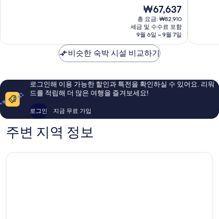
젠
주
점
점
현
₩67,637
호
시
중
중
재
텔
총 요금: ₩82,910
7.8
8.6
요
세금 및 수수료 포함
경
점,
점,
금
9월 6일 ~ 9월 7일
주
좋
훌
₩67,637
시
아
륭
비슷한 숙박 시설 비교하기
요,
해
이
요,
용
이
후
용
로그인해 이용 가능한 할인과 특전을 확인하실 수 있어요. 리워
기
후
드를 적립해 더 많은 여행을 즐겨보세요!
1,002
기
개
1,019
로그인
지금 무료 가입
개
주변 지역 정보