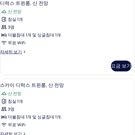
디
5
로
디럭스 트윈룸, 산 전망
두
럭
드
보
산 전망
뷰
스
자
기
침실 1개
트
세
3명
히
윈
보
더블침대 1개 및 싱글침대 1개
룸,
기
무료 WiFi
산
디
자세히 보기
전
럭
망
스
요금 보기
트
사
윈
진
룸,
저자극성 침구, 객실 내 금고, 책상, 방음
스
6
산
스카이 디럭스 트윈룸, 산 전망
모
카
전
두
산 전망
망
이
자
보
침실 1개
디
세
기
3명
히
럭
보
더블침대 1개 및 싱글침대 1개
스
기
무료 WiFi
트
스
자세히 보기