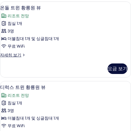
보
뷰
저자극성 침구, 객실 내 금고, 책상, 방음
온
3
자
온돌 트윈 황룡원 뷰
기
돌
세
리조트 전망
히
트
보
침실 1개
윈
기
3명
황
더블침대 1개 및 싱글침대 1개
룡
무료 WiFi
원
온
자세히 보기
뷰
돌
사
트
요금 보기
윈
진
황
모
룡
저자극성 침구, 객실 내 금고, 책상, 방음
디
4
원
디럭스 트윈 황룡원 뷰
두
럭
뷰
보
리조트 전망
자
스
세
기
침실 1개
트
히
3명
보
윈
기
더블침대 1개 및 싱글침대 1개
황
무료 WiFi
룡