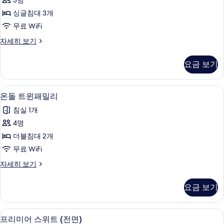
진
3명
리
원
모
싱글침대 3개
뷰
플
자
두
무료 WiFi
사
세
보
온
자세히 보기
히
진
돌
기
보
모
트
기
요금 보기
리
두
플
보
자
온돌 트윈패밀리 | 저자극성 침구, 객실 내
온
1
세
온돌 트윈패밀리
기
돌
히
침실 1개
보
트
기
4명
윈
더블침대 2개
패
무료 WiFi
밀
온
자세히 보기
리
돌
사
트
요금 보기
윈
진
패
모
밀
프리미어 스위트 (전면) | 저자극성 침구,
프
4
리
프리미어 스위트 (전면)
두