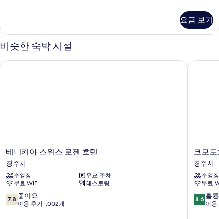
이
럭
룸
스
요금 보기
키
(후
즈
면)
플
비슷한 숙박 시설
레
사
이
베니키아 스위스 로젠 호텔
코모도호
진
룸
(후
모
면)
두
자
세
보
히
기
보
기
베
코
베니키아 스위스 로젠 호텔
코모도
니
모
경주시
경주시
키
도
수영장
무료 주차
수영장
아
호
무료 WiFi
레스토랑
무료 W
스
텔
위
경
10
10
좋아요
훌륭
7.8
8.6
스
주
점
점
이용 후기 1,002개
이용 
로
경
만
만