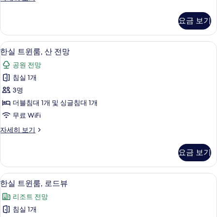
윈
카
룸,
이
요금 보기
디
산
럭
전
스
저자극성 침구, 객실 내 금고, 책상, 방음
한
5
트
한실 트윈룸, 산 전망
망
실
윈
사
공원 전망
룸,
트
산
진
침실 1개
윈
전
모
3명
망
룸,
자
두
더블침대 1개 및 싱글침대 1개
산
세
보
무료 WiFi
히
전
기
보
한
자세히 보기
망
기
실
사
트
요금 보기
윈
진
룸,
모
산
저자극성 침구, 객실 내 금고, 책상, 방음
한
4
전
한실 트윈룸, 로드뷰
두
실
망
보
리조트 전망
자
트
세
기
침실 1개
윈
히