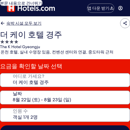
본문 내용으로 건너뛰기
앱 다운 받기
숙박 시설 모두 보기
더 케이 호텔 경주
4.0
The K Hotel Gyeongju
성
온천 호텔, 실내 수영장 있음, 컨벤션 센터와 연결, 중도타워 근처
급
숙
요금을 확인할 날짜 선택
박
시
어디로 가세요?
설
날짜
인원 수