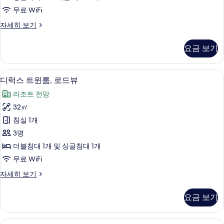
뷰
세
기
무료 WiFi
히
사
보
온
자세히 보기
진
기
돌
모
방,
요금 보기
로
두
드
보
뷰
저자극성 침구, 객실 내 금고, 책상, 방음
디
4
자
디럭스 트윈룸, 로드뷰
기
럭
세
리조트 전망
히
스
보
32㎡
트
기
침실 1개
윈
3명
룸,
더블침대 1개 및 싱글침대 1개
로
무료 WiFi
드
디
자세히 보기
뷰
럭
사
스
요금 보기
트
진
윈
모
룸,
저자극성 침구, 객실 내 금고, 책상, 방음