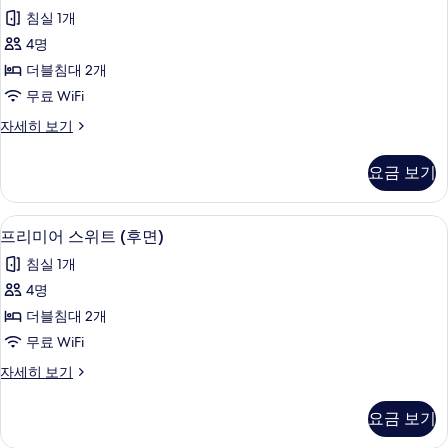
리
자
보
침실 1개
세
미
히
기
4명
어
보
더블침대 2개
기
스
무료 WiFi
위
프
자세히 보기
트
리
(전
미
요금 보기
어
면)
스
사
위
프리미어 스위트 (후면) | 저자극성 침구,
프
3
트
프리미어 스위트 (후면)
진
리
(전
모
침실 1개
면)
미
자
두
4명
어
세
보
더블침대 2개
히
스
보
기
무료 WiFi
위
기
프
자세히 보기
트
리
(후
미
요금 보기
어
면)
스