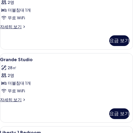
2명
진
더블침대 1개
모
무료 WiFi
두
Smart
자세히 보기
보
Studio
기
자
요금 보기
세
히
보
Grande
Grande Studio | 거실 공간 | 평면 TV
13
기
Grande Studio
Studio
28㎡
사
2명
진
더블침대 1개
모
무료 WiFi
두
Grande
자세히 보기
보
Studio
기
자
요금 보기
세
히
보
Liberty
Liberty 1 Bedroom | 고급 침구, 
11
기
Liberty 1 Bedroom