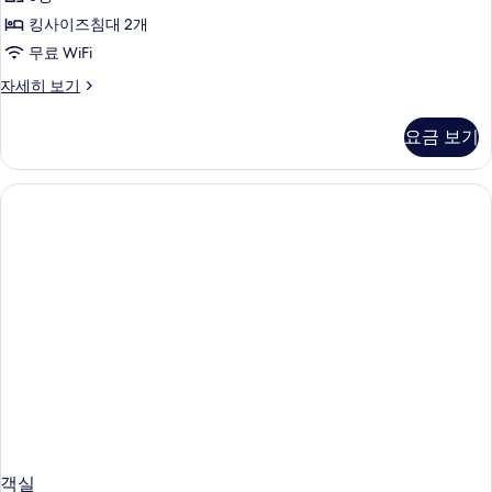
사
킹사이즈침대 2개
진
무료 WiFi
모
두
Liberty
자세히 보기
Two
보
Bedroom
요금 보기
기
자
세
히
보
기
객실