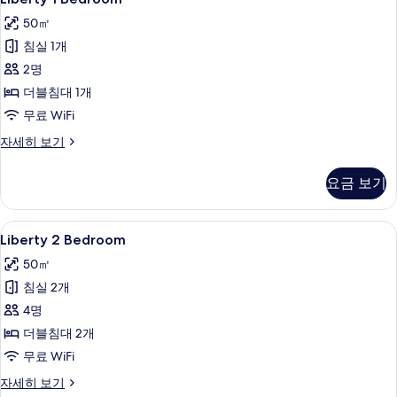
1
50㎡
Bedroom
침실 1개
사
2명
진
더블침대 1개
모
무료 WiFi
두
보
Liberty
자세히 보기
1
기
Bedroom
요금 보기
자
세
히
Liberty
Liberty 2 Bedroom | 고급 침구, 
7
보
Liberty 2 Bedroom
2
기
50㎡
Bedroom
침실 2개
사
4명
진
더블침대 2개
모
무료 WiFi
두
보
Liberty
자세히 보기