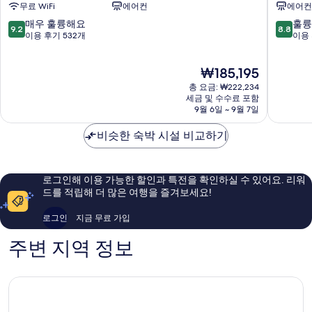
무료 WiFi
에어컨
에어컨
텔
스
아
트
10
10
매우 훌륭해요
훌륭
9.2
8.8
다
랫
점
점
이용 후기 532개
이용 
지
퍼
만
만
오
드
점
점
현
₩185,195
런
스
중
중
재
던
트
9.2
8.8
총 요금: ₩222,234
요
스
랫
점,
점,
세금 및 수수료 포함
금
트
9월 6일 ~ 9월 7일
퍼
매
훌
₩185,195
랫
드
우
륭
퍼
비슷한 숙박 시설 비교하기
훌
해
드
륭
요,
스
해
이
트
요,
용
로그인해 이용 가능한 할인과 특전을 확인하실 수 있어요. 리워
랫
이
후
드를 적립해 더 많은 여행을 즐겨보세요!
퍼
용
기
드
후
1,080
로그인
지금 무료 가입
기
개
532
주변 지역 정보
개