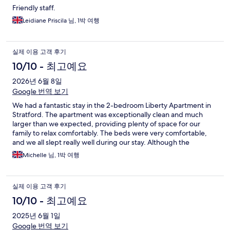
Friendly staff.
Leidiane Priscila 님, 1박 여행
실제 이용 고객 후기
10/10 - 최고예요
2026년 6월 8일
Google 번역 보기
We had a fantastic stay in the 2-bedroom Liberty Apartment in
Stratford. The apartment was exceptionally clean and much
larger than we expected, providing plenty of space for our
family to relax comfortably. The beds were very comfortable,
and we all slept really well during our stay. Although the
apartment is located on a very busy road, the windows were
Michelle 님, 1박 여행
excellent at blocking out the traffic noise, making the apartment
surprisingly quiet and peaceful. Having parking available was a
huge bonus and made everything so much easier. The
실제 이용 고객 후기
reception team were also excellent, always friendly, welcoming
and happy to help with any questions we had. The location is
10/10 - 최고예요
great, with plenty of shops, restaurants and local amenities
2025년 6월 1일
within easy walking distance, making it an ideal base for
exploring the area. Overall, a wonderful stay in a spacious, well-
Google 번역 보기