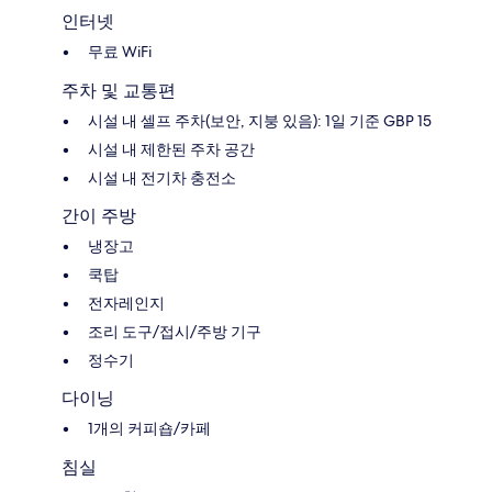
인터넷
무료 WiFi
주차 및 교통편
시설 내 셀프 주차(보안, 지붕 있음): 1일 기준 GBP 15
시설 내 제한된 주차 공간
시설 내 전기차 충전소
간이 주방
냉장고
쿡탑
전자레인지
조리 도구/접시/주방 기구
정수기
다이닝
1개의 커피숍/카페
침실