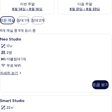
이번 주말 예약 가능 여부 확인, 8월 14일 ~ 8월 16일
다음 주말 예약 가능 여부 확인, 8
이번 주말
다음 주말
8월 14일 ~ 8월 16일
8월 21일 ~ 8월 23일
객
모든 객실
침대 1개
침대 2개
실
에
9개 객실 중 9개 표시 중
사
Neo
Neo Studio | 고급 침구, 객실 내 금
8
Neo Studio
용
Studio
가
17㎡
사
능
2명
진
한
더블침대 1개
모
필
무료 WiFi
두
터
Neo
자세히 보기
보
Studio
기
자
요금 보기
세
히
보
Smart
Smart Studio | 고급 침구, 객실 내 
6
기
Smart Studio
Studio
22㎡
사