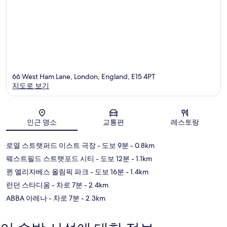
66 West Ham Lane, London, England, E15 4PT
지도로 보기
지도
인근 명소
교통편
레스토랑
로열 스트랫퍼드 이스트 극장
- 도보 9분
- 0.8km
웨스트필드 스트랫포드 시티
- 도보 12분
- 1.1km
퀸 엘리자베스 올림픽 파크
- 도보 16분
- 1.4km
런던 스타디움
- 차로 7분
- 2.4km
ABBA 아레나
- 차로 7분
- 2.3km