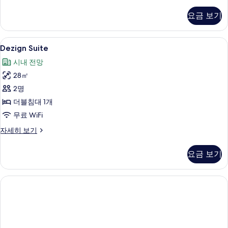
2
기
Bedroom
요금 보기
자
세
히
Dezign
Dezign Suite | 시내 전망
8
보
Dezign Suite
Suite
기
시내 전망
사
28㎡
진
2명
모
더블침대 1개
두
무료 WiFi
보
Dezign
자세히 보기
기
Suite
자
요금 보기
세
히
보
기