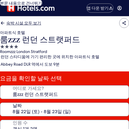
본문 내용으로 건너뛰기
앱 다운 받기
숙박 시설 모두 보기
아파트식 호텔
룸zzz 런던 스트랫퍼드
4.0
Roomzzz London Stratford
성
런던 스타디움에 가기 편리한 곳에 위치한 아파트식 호텔
급
Abbey Road DLR 역에서 도보 9분
숙
박
요금을 확인할 날짜 선택
시
설
어디로 가세요?
날짜
인원 수