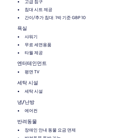
고급 침구
침대 시트 제공
간이/추가 침대: 1박 기준 GBP 10
욕실
샤워기
무료 세면용품
타월 제공
엔터테인먼트
평면 TV
세탁 시설
세탁 시설
냉/난방
에어컨
반려동물
장애인 안내 동물 요금 면제