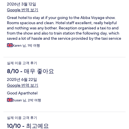
2026년 3월 12일
Google 번역 보기
Great hotel to stay at if your going to the Abba Voyage show.
Rooms spacious and clean. Hotel staff excellent, really helpful
and nothing was any bother. Reception organised a taxi to and
from the show and also to train station the following day, which
saved a lot of hassle and the service provided by the taxi service
was so efficient.
Karen 님, 1박 여행
실제 이용 고객 후기
8/10 - 매우 좋아요
2025년 6월 22일
Google 번역 보기
Good Aparthotel
Susan 님, 2박 여행
실제 이용 고객 후기
10/10 - 최고예요