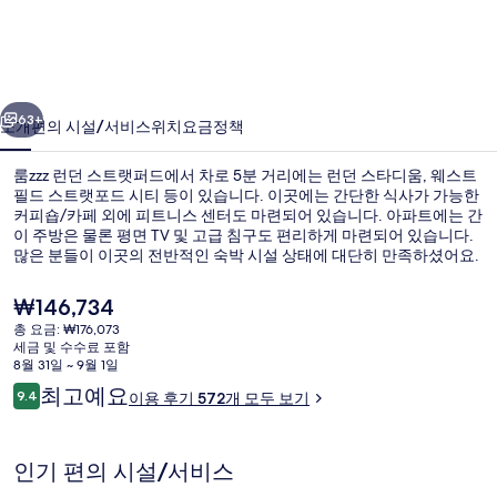
스
트
랫
이전
다음
퍼
63+
소개
편의 시설/서비스
위치
요금
정책
드
룸zzz 런던 스트랫퍼드에서 차로 5분 거리에는 런던 스타디움, 웨스트
의
필드 스트랫포드 시티 등이 있습니다. 이곳에는 간단한 식사가 가능한
사
커피숍/카페 외에 피트니스 센터도 마련되어 있습니다. 아파트에는 간
이 주방은 물론 평면 TV 및 고급 침구도 편리하게 마련되어 있습니다.
진
많은 분들이 이곳의 전반적인 숙박 시설 상태에 대단히 만족하셨어요.
Abbey Road DLR 역에서 도보로 8분, Stratford High Street DLR 역에
갤
서는 9분 거리에 있어 대중 교통편을 이용하기 편리합니다.
현
₩146,734
러
재
총 요금: ₩176,073
가
세금 및 수수료 포함
리
델리
격
8월 31일 ~ 9월 1일
은
이
최고예요
9.4
이용 후기 572개 모두 보기
₩146,734
10점 만점 중 9.4점.
용
후
기
인기 편의 시설/서비스