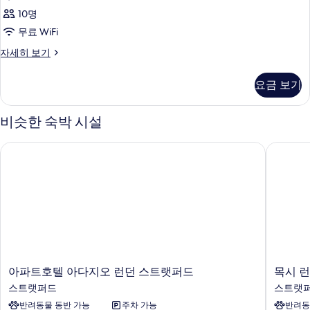
10명
무료 WiFi
객
자세히 보기
실
자
요금 보기
세
히
보
비슷한 숙박 시설
기
아파트호텔 아다지오 런던 스트랫퍼드
목시 런
아
목
아파트호텔 아다지오 런던 스트랫퍼드
목시 
파
시
스트랫퍼드
스트랫
트
런
반려동물 동반 가능
주차 가능
반려동
호
던