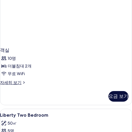
객실
10명
더블침대 2개
무료 WiFi
객
자세히 보기
실
자
요금 보기
세
히
보
Liberty
고급 침구, 객실 내 금고, 다리미/다리미
7
기
Liberty Two Bedroom
Two
50㎡
Bedroom
5명