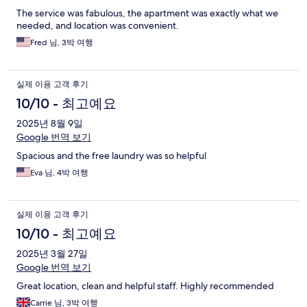
maintained apartment with excellent customer service. We
The service was fabulous, the apartment was exactly what we
would definitely stay here again and highly recommend it to
needed, and location was convenient.
others.
Fred 님, 3박 여행
실제 이용 고객 후기
10/10 - 최고예요
2025년 8월 9일
Google 번역 보기
Spacious and the free laundry was so helpful
Eva 님, 4박 여행
실제 이용 고객 후기
10/10 - 최고예요
2025년 3월 27일
Google 번역 보기
Great location, clean and helpful staff. Highly recommended
Carrie 님, 3박 여행