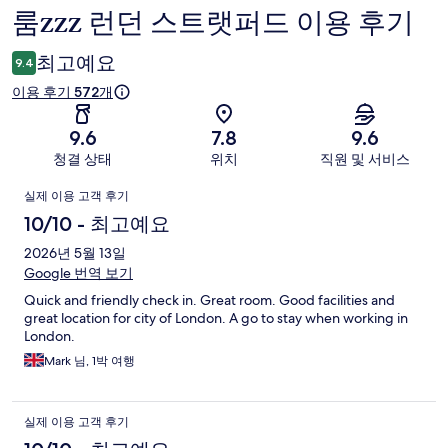
룸zzz 런던 스트랫퍼드 이용 후기
이
용
최고예요
9.4
후
이용 후기 572개
기
9.6
7.8
9.6
청결 상태
위치
직원 및 서비스
이
실제 이용 고객 후기
용
10/10 - 최고예요
후
2026년 5월 13일
Google 번역 보기
기
Quick and friendly check in. Great room. Good facilities and
great location for city of London. A go to stay when working in
London.
Mark 님, 1박 여행
실제 이용 고객 후기