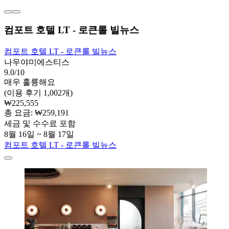
컴포트 호텔 LT - 로큰롤 빌뉴스
컴포트 호텔 LT - 로큰롤 빌뉴스
나우야미에스티스
9.0/10
매우 훌륭해요
(이용 후기 1,002개)
₩225,555
총 요금: ₩259,191
세금 및 수수료 포함
8월 16일 ~ 8월 17일
컴포트 호텔 LT - 로큰롤 빌뉴스