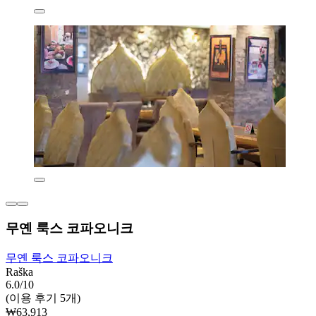
무옌 룩스 코파오니크
무옌 룩스 코파오니크
Raška
6.0/10
(이용 후기 5개)
₩63,913