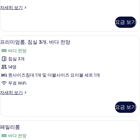
PY,
기
A-
룸,
자세히 보기
침
2,
실
A-
요금 보기
2
3,
개
(26
B-
프리미엄룸, 침실 3개, 바다 전망 | 무료 W
프
12
PY,
프리미엄룸, 침실 3개, 바다 전망
2,
리
A-
B-
바다 전망
2,
미
3)
A-
침실 3개
엄
3,
사
14명
B-
룸,
진
2,
퀸사이즈침대 1개 및 더블사이즈 요이불 세트 1개
침
B-
모
무료 WiFi
3)
실
두
자
프
자세히 보기
3
보
세
리
개,
히
미
기
요금 보기
보
엄
바
기
룸,
다
침
패밀리룸 | 거실 공간 | 평면 TV
패
14
실
전
패밀리룸
밀
3
망
바다 전망
개,