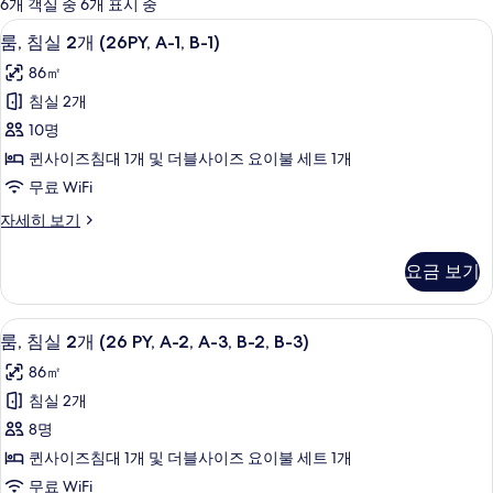
에
6개 객실 중 6개 표시 중
사
룸, 침실 2개 (26PY, A-1, B-1) | 거실 | 평
룸,
21
룸, 침실 2개 (26PY, A-1, B-1)
용
침
가
86㎡
실
능
침실 2개
2
한
10명
개
필
퀸사이즈침대 1개 및 더블사이즈 요이불 세트 1개
(26PY,
터
무료 WiFi
A-
1,
룸,
자세히 보기
침
B-
실
1)
요금 보기
2
사
개
(26PY,
진
룸, 침실 2개 (26 PY, A-2, A-3, B-2, B-3
룸,
19
A-
룸, 침실 2개 (26 PY, A-2, A-3, B-2, B-3)
모
침
1,
86㎡
B-
두
실
1)
침실 2개
보
2
자
8명
세
기
개
히
퀸사이즈침대 1개 및 더블사이즈 요이불 세트 1개
(26
보
무료 WiFi