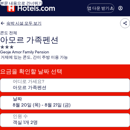
본문 내용으로 건너뛰기
앱 다운 받기
숙박 시설 모두 보기
콘도 전체
아모르 가족펜션
3.0
Geoje Amor Family Pension
성
거제에 있는 콘도, 간이 주방 이용 가능
급
숙
요금을 확인할 날짜 선택
박
시
어디로 가세요?
설
날짜
인원 수