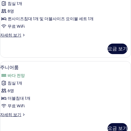
리
사
바
침실 1개
룸
다
진
8명
전
사
모
망
퀸사이즈침대 1개 및 더블사이즈 요이불 세트 1개
진
자
두
무료 WiFi
세
모
보
히
패
자세히 보기
두
보
밀
기
기
보
리
요금 보기
룸
기
자
세
주니어룸 | 무료 WiFi
주
6
히
주니어룸
니
보
바다 전망
기
어
침실 1개
룸
6명
사
더블침대 1개
진
무료 WiFi
모
주
자세히 보기
두
니
보
어
요금 보기
룸