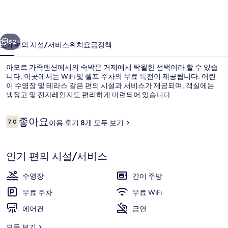
펜
션
이전
다음
의
82+
소개
편의 시설/서비스
위치
요금
정책
사
아모르 가족펜션에서의 숙박은 거제에서 탁월한 선택이라 할 수 있습
진
니다. 이곳에서는 WiFi 및 셀프 주차의 무료 특전이 제공됩니다. 어린
이 수영장 및 테라스 같은 편의 시설과 서비스가 제공되며, 객실에는
갤
냉장고 및 전자레인지도 편리하게 마련되어 있습니다.
러
리
이
좋아요
7.0
이용 후기 8개 모두 보기
10점 만점 중 7.0점.
용
후
기
패밀리룸 | 거실 공간 | 평면 TV
인기 편의 시설/서비스
수영장
간이 주방
무료 주차
무료 WiFi
에어컨
금연
모두 보기