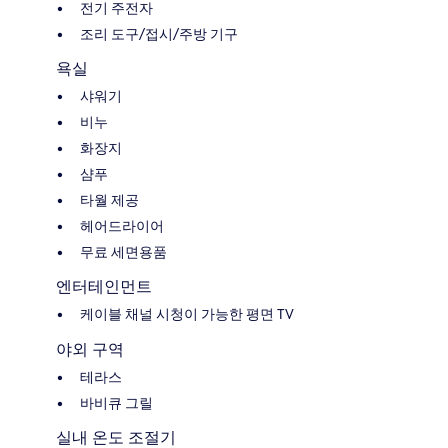
전기 주전자
조리 도구/접시/주방 기구
욕실
샤워기
비누
화장지
샴푸
타월 제공
헤어드라이어
무료 세면용품
엔터테인먼트
케이블 채널 시청이 가능한 평면 TV
야외 구역
테라스
바비큐 그릴
실내 온도 조절기