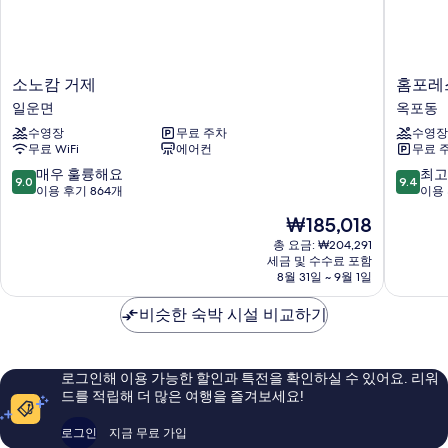
소
홈
소노캄 거제
홈포레
노
포
일운면
옥포동
캄
레
수영장
무료 주차
수영장
거
스
무료 WiFi
에어컨
무료 
제
트
일
리
10
10
매우 훌륭해요
최고
9.0
9.4
운
조
점
점
이용 후기 864개
이용 
면
트
만
만
현
₩185,018
거
점
점
재
제
중
중
총 요금: ₩204,291
요
세금 및 수수료 포함
옥
9.0
9.4
금
8월 31일 ~ 9월 1일
포
점,
점,
₩185,018
동
매
최
비슷한 숙박 시설 비교하기
우
고
훌
예
륭
요,
해
이
로그인해 이용 가능한 할인과 특전을 확인하실 수 있어요. 리워
요,
용
드를 적립해 더 많은 여행을 즐겨보세요!
이
후
용
기
로그인
지금 무료 가입
후
123