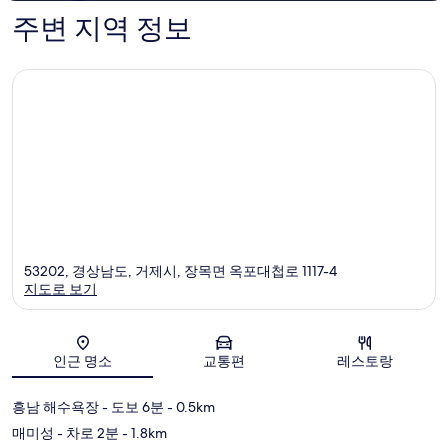
기
개
주변 지역 정보
864
개
53202, 경상남도, 거제시, 장목면 옥포대첩로 1117-4
지도로 보기
지도
인근 명소
교통편
레스토랑
흥남 해수욕장
- 도보 6분
- 0.5km
매미성
- 차로 2분
- 1.8km