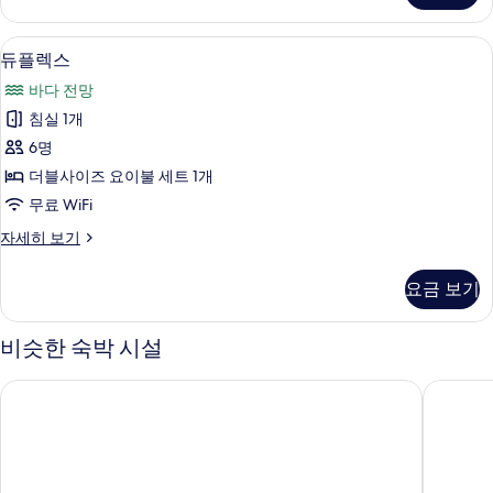
기
자
세
듀플렉스 | 무료 WiFi
듀
8
히
듀플렉스
플
보
바다 전망
기
렉
침실 1개
스
6명
사
더블사이즈 요이불 세트 1개
진
무료 WiFi
모
듀
자세히 보기
두
플
보
렉
요금 보기
스
기
자
세
비슷한 숙박 시설
히
보
소노캄 거제
홈포레스
기