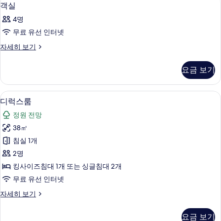
객
7
기
객실
실
4명
사
무료 유선 인터넷
진
객
자세히 보기
모
실
두
자
요금 보기
세
보
히
기
보
디럭스룸 | 객실에서 보이는 전망
디
6
기
디럭스룸
럭
정원 전망
스
38㎡
룸
침실 1개
사
2명
진
킹사이즈침대 1개 또는 싱글침대 2개
모
무료 유선 인터넷
두
디
자세히 보기
보
럭
기
스
요금 보기
룸