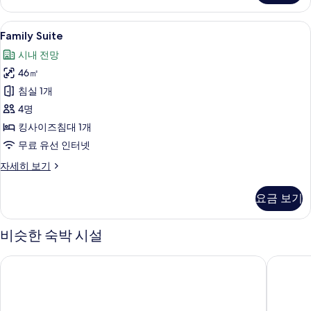
보
Chao
Phraya
기
Family
Family Suite | 고급 침구, 오리/거위털
4
Suite
Family Suite
Suite
자
시내 전망
세
사
히
46㎡
진
보
침실 1개
모
기
4명
두
킹사이즈침대 1개
보
무료 유선 인터넷
기
Family
자세히 보기
Suite
자
요금 보기
세
히
보
비슷한 숙박 시설
기
로얄 오키드 쉐라톤 리버사이드 호텔 방콕
더 살릴 