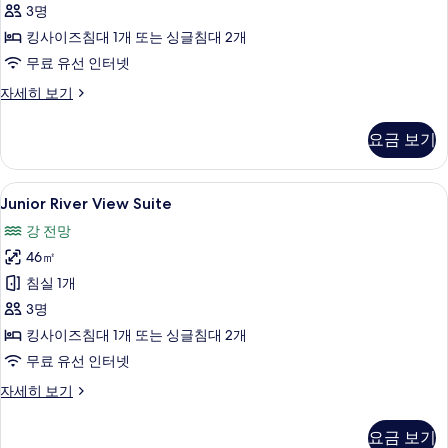
3명
두
킹사이즈침대 1개 또는 싱글침대 2개
보
무료 유선 인터넷
기
Junior
자세히 보기
Suite
자
요금 보기
세
히
보
Junior
Junior River View Suite | 고급 
8
기
Junior River View Suite
River
강 전망
View
46㎡
Suite
사
침실 1개
진
3명
모
킹사이즈침대 1개 또는 싱글침대 2개
두
무료 유선 인터넷
보
Junior
자세히 보기
River
기
View
요금 보기
Suite