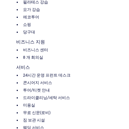
필라테스 강습
요가 강습
에코투어
쇼핑
당구대
비즈니스 지원
비즈니스 센터
8 개 회의실
서비스
24시간 운영 프런트 데스크
콘시어지 서비스
투어/티켓 안내
드라이클리닝/세탁 서비스
미용실
무료 신문(로비)
짐 보관 시설
웨딩 서비스