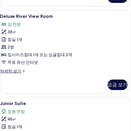
자
세
Deluxe
Deluxe River View Room | 고급 
5
히
Deluxe River View Room
River
보
강 전망
기
View
38㎡
Room
사
침실 1개
진
2명
모
킹사이즈침대 1개 또는 싱글침대 2개
두
무료 유선 인터넷
보
Deluxe
자세히 보기
River
기
View
요금 보기
Room
자
세
Junior
고급 침구, 오리/거위털 이불, 객실 내 금
6
히
Junior Suite
Suite
보
정원 전망
기
사
46㎡
진
침실 1개
모