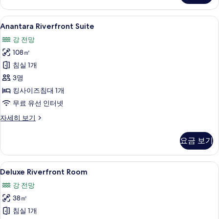
자
세
Anantara
Anantara Riverfront Suite | 고
9
히
Anantara Riverfront Suite
Riverfront
보
강 전망
기
Suite
108㎡
사
침실 1개
진
3명
모
킹사이즈침대 1개
두
무료 유선 인터넷
보
기
Anantara
자세히 보기
Riverfront
Suite
요금 보기
자
세
히
Deluxe
고급 침구, 오리/거위털 이불, 객실 내 금
7
보
Deluxe Riverfront Room
Riverfront
기
강 전망
Room
38㎡
사
침실 1개
진