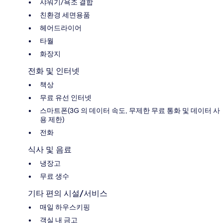
샤워기/욕조 결합
친환경 세면용품
헤어드라이어
타월
화장지
전화 및 인터넷
책상
무료 유선 인터넷
스마트폰(3G 의 데이터 속도, 무제한 무료 통화 및 데이터 사
용 제한)
전화
식사 및 음료
냉장고
무료 생수
기타 편의 시설/서비스
매일 하우스키핑
객실 내 금고