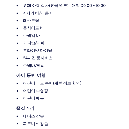
뷔페 아침 식사(요금 별도) - 매일 06:00 ~ 10:30
3 개의 바/라운지
레스토랑
풀사이드 바
스윔업 바
커피숍/카페
프라이빗 다이닝
24시간 룸서비스
스낵바/델리
아이 동반 여행
어린이 무료 숙박(세부 정보 확인)
어린이 수영장
어린이 메뉴
즐길거리
테니스 강습
피트니스 강습