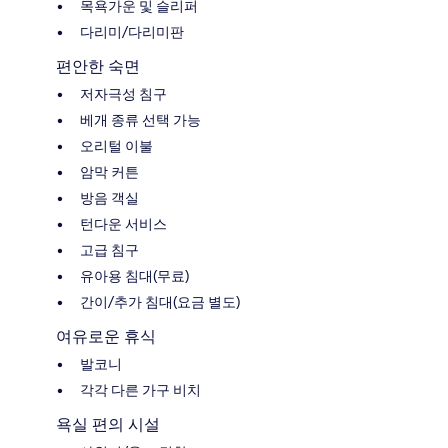
목욕가운 및 슬리퍼
다리미/다리미판
편안한 숙면
저자극성 침구
베개 종류 선택 가능
오리털 이불
암막 커튼
방음 객실
턴다운 서비스
고급 침구
유아용 침대(무료)
간이/추가 침대(요금 별도)
여유로운 휴식
발코니
각각 다른 가구 비치
욕실 편의 시설