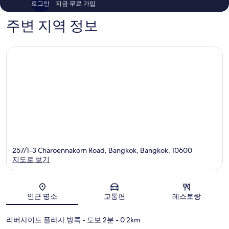
로그인
지금 무료 가입
심
후
552
기
개
주변 지역 정보
1,003
개
257/1-3 Charoennakorn Road, Bangkok, Bangkok, 10600
지도로 보기
지도
인근 명소
교통편
레스토랑
리버사이드 플라자 방콕
- 도보 2분
- 0.2km