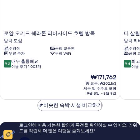
로
더
로얄 오키드 쉐라톤 리버사이드 호텔 방콕
더 살릴
얄
살
방콕 도심
방콕 리
오
릴
수영장
공항 교통편
수영장
키
호
무료 주차
무료 WiFi
공항 
드
텔
쉐
리
10
10
매우 훌륭해요
최고
9.2
9.4
라
버
점
점
이용 후기 1,003개
이용 
톤
사
만
만
현
₩171,762
리
이
점
점
재
버
드
중
중
총 요금: ₩202,163
요
사
세금 및 수수료 포함
방
9.2
9.4
금
9월 8일 ~ 9월 9일
이
콕
점,
점,
₩171,762
드
방
매
최
비슷한 숙박 시설 비교하기
호
콕
우
고
텔
리
훌
예
방
버
륭
요,
콕
사
해
이
로그인해 이용 가능한 할인과 특전을 확인하실 수 있어요. 리워
방
이
요,
용
드를 적립해 더 많은 여행을 즐겨보세요!
콕
드
이
후
도
용
기