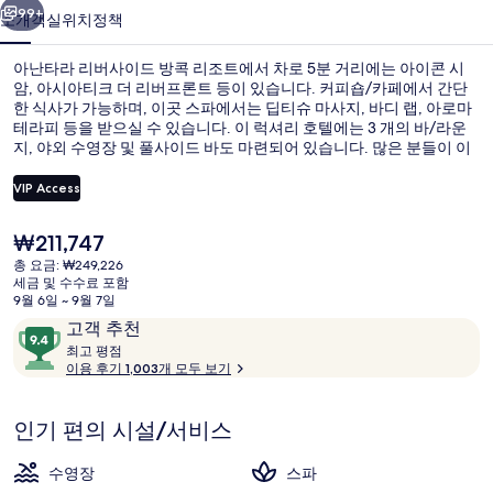
이
99+
소개
객실
위치
정책
드
아난타라 리버사이드 방콕 리조트에서 차로 5분 거리에는 아이콘 시
방
암, 아시아티크 더 리버프론트 등이 있습니다. 커피숍/카페에서 간단
한 식사가 가능하며, 이곳 스파에서는 딥티슈 마사지, 바디 랩, 아로마
콕
테라피 등을 받으실 수 있습니다. 이 럭셔리 호텔에는 3 개의 바/라운
리
지, 야외 수영장 및 풀사이드 바도 마련되어 있습니다. 많은 분들이 이
곳의 친절한 고객 서비스 및 아침 식사에 높은 평점을 주셨습니다.
조
VIP Access
트
현
₩211,747
조감도
의
재
총 요금: ₩249,226
가
세금 및 수수료 포함
사
격
9월 6일 ~ 9월 7일
은
진
이
10
고객 추천
₩211,747
용
최
점
최고 평점
갤
고
이용 후기 1,003개 모두 보기
후
만
러
기
점
평
중
인기 편의 시설/서비스
리
점
9.4
점,
수영장
스파