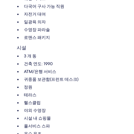
다국어 구사 가능 직원
자전거 대여
일광욕 의자
수영장 파라솔
로맨스 패키지
시설
3 개 동
건축 연도: 1990
ATM/은행 서비스
귀중품 보관함(프런트 데스크)
정원
테라스
헬스클럽
야외 수영장
시설 내 쇼핑몰
풀서비스 스파
온수 욕조