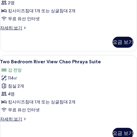
2명
모
킹사이즈침대 1개 또는 싱글침대 2개
두
무료 유선 인터넷
보
기
Deluxe
자세히 보기
Riverfront
Room
요금 보기
자
세
히
Two
Two Bedroom River View Chao Phr
5
보
Two Bedroom River View Chao Phraya Suite
Bedroom
기
강 전망
River
114㎡
View
Chao
침실 2개
Phraya
4명
Suite
킹사이즈침대 1개 또는 싱글침대 2개
사
무료 유선 인터넷
진
Two
자세히 보기
모
Bedroom
River
두
요금 보기
View