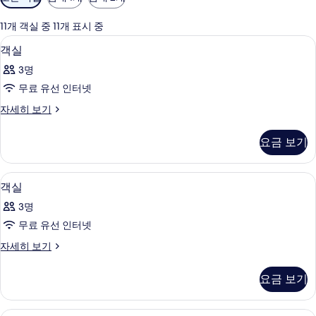
실
에
11개 객실 중 11개 표시 중
사
고급 침구, 오리/거위털 이불, 객실 내 금
객
5
객실
용
실
가
3명
사
능
무료 유선 인터넷
진
한
객
자세히 보기
모
필
실
터
두
자
요금 보기
세
보
히
기
보
고급 침구, 오리/거위털 이불, 객실 내 금
객
15
기
객실
실
3명
사
무료 유선 인터넷
진
객
자세히 보기
모
실
두
자
요금 보기
세
보
히
기
보
고급 침구, 오리/거위털 이불, 객실 내 금