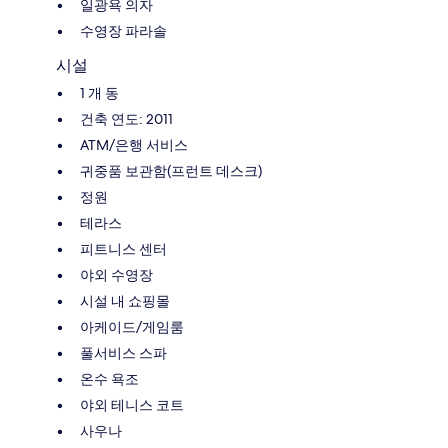
일광욕 의자
수영장 파라솔
시설
1 개 동
건축 연도: 2011
ATM/은행 서비스
귀중품 보관함(프런트 데스크)
정원
테라스
피트니스 센터
야외 수영장
시설 내 쇼핑몰
아케이드/게임룸
풀서비스 스파
온수 욕조
야외 테니스 코트
사우나