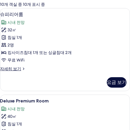
에
10개 객실 중 10개 표시 중
사
슈피리어룸 | 객실에서 보이는 전망
슈
8
슈피리어룸
용
피
가
시내 전망
리
능
32㎡
어
한
침실 1개
룸
필
2명
터
사
킹사이즈침대 1개 또는 싱글침대 2개
진
무료 WiFi
모
슈
자세히 보기
두
피
보
리
요금 보기
어
기
룸
자
Deluxe
Deluxe Premium Room | 고급 침구
6
세
Deluxe Premium Room
Premium
히
시내 전망
보
Room
기
40㎡
사
침실 1개
진