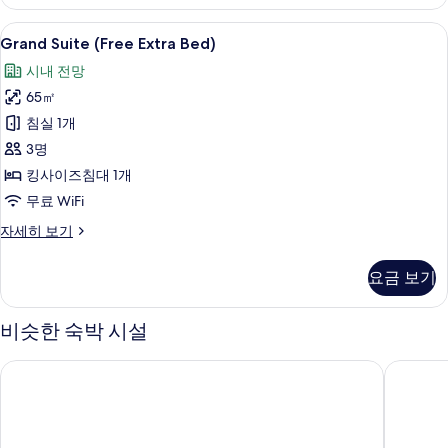
자
세
Grand
고급 침구, 오리/거위털 이불, 미니바, 
7
히
Grand Suite (Free Extra Bed)
Suite
보
시내 전망
기
(Free
65㎡
Extra
Bed)
침실 1개
사
3명
진
킹사이즈침대 1개
모
무료 WiFi
두
Grand
자세히 보기
Suite
보
(Free
기
요금 보기
Extra
Bed)
자
비슷한 숙박 시설
세
히
소테츠 그랜드 프레사 방콕
칼튼 호텔
보
기