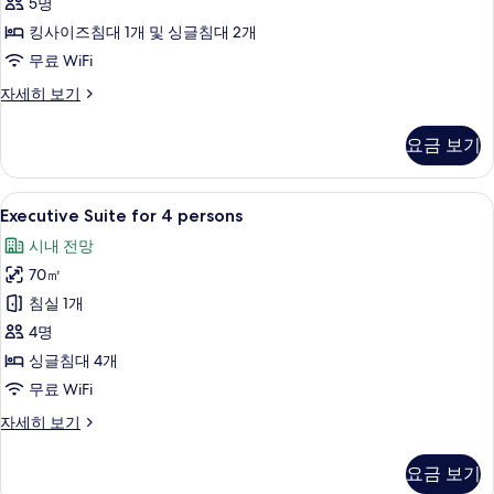
진
5명
모
킹사이즈침대 1개 및 싱글침대 2개
두
무료 WiFi
보
Deluxe
자세히 보기
Family
기
Connecting
요금 보기
Room
자
세
Executive
고급 침구, 오리/거위털 이불, 미니바, 
8
히
Executive Suite for 4 persons
Suite
보
시내 전망
기
for
70㎡
4
persons
침실 1개
사
4명
진
싱글침대 4개
모
무료 WiFi
두
Executive
자세히 보기
Suite
보
for
기
요금 보기
4