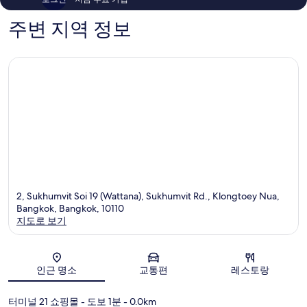
200
1,937
개
개
주변 지역 정보
2, Sukhumvit Soi 19 (Wattana), Sukhumvit Rd., Klongtoey Nua,
Bangkok, Bangkok, 10110
지도로 보기
지도
인근 명소
교통편
레스토랑
터미널 21 쇼핑몰
- 도보 1분
- 0.0km