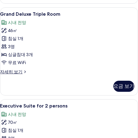
persons
자
Grand
Grand Deluxe Triple Room | 고
6
세
Grand Deluxe Triple Room
Deluxe
히
시내 전망
보
Triple
기
46㎡
Room
사
침실 1개
진
3명
모
싱글침대 3개
두
무료 WiFi
보
Grand
자세히 보기
Deluxe
기
Triple
요금 보기
Room
자
세
Executive
고급 침구, 오리/거위털 이불, 미니바, 
9
히
Executive Suite for 2 persons
Suite
보
시내 전망
기
for
70㎡
2
persons
침실 1개