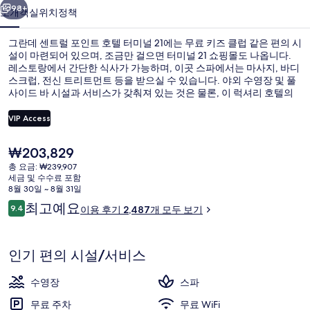
인
98+
소개
객실
위치
정책
트
그란데 센트럴 포인트 호텔 터미널 21에는 무료 키즈 클럽 같은 편의 시
호
설이 마련되어 있으며, 조금만 걸으면 터미널 21 쇼핑몰도 나옵니다.
레스토랑에서 간단한 식사가 가능하며, 이곳 스파에서는 마사지, 바디
텔
스크럽, 전신 트리트먼트 등을 받으실 수 있습니다. 야외 수영장 및 풀
터
사이드 바 시설과 서비스가 갖춰져 있는 것은 물론, 이 럭셔리 호텔의
객실에는 냉장고 및 전자레인지도 마련되어 있어 편리합니다. 이곳은
미
관광 즐기기에 좋고 대중 교통편을 이용하기도 편리해서 많은 분들이
VIP Access
좋아해요. 조금만 걸으면 Asok BTS역 및 Sukhumvit 역에 가실 수 있어
널
요.
현
₩203,829
21
야외 수영장, 수영장 파라솔, 일광욕 의
재
총 요금: ₩239,907
가
의
세금 및 수수료 포함
격
8월 30일 ~ 8월 31일
은
사
이
최고예요
9.4
이용 후기 2,487개 모두 보기
₩203,829
10점 만점 중 9.4점.
용
진
후
갤
기
인기 편의 시설/서비스
러
수영장
스파
리
무료 주차
무료 WiFi