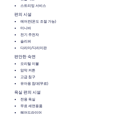
스트리밍 서비스
편의 시설
에어컨(온도 조절 가능)
미니바
전기 주전자
슬리퍼
다리미/다리미판
편안한 숙면
오리털 이불
암막 커튼
고급 침구
유아용 침대(무료)
욕실 편의 시설
전용 욕실
무료 세면용품
헤어드라이어