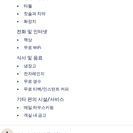
타월
칫솔과 치약
화장지
전화 및 인터넷
책상
무료 WiFi
식사 및 음료
냉장고
전자레인지
무료 생수
무료 티백/인스턴트 커피
기타 편의 시설/서비스
매일 하우스키핑
객실 내 금고