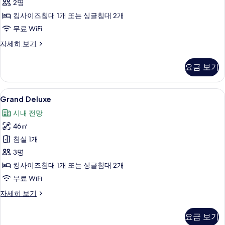
2명
모
킹사이즈침대 1개 또는 싱글침대 2개
두
무료 WiFi
보
기
Deluxe
자세히 보기
Premium
Room
요금 보기
자
세
히
Grand
Grand Deluxe | 고급 침구, 오리/거위
8
보
Grand Deluxe
Deluxe
기
시내 전망
사
46㎡
진
침실 1개
모
3명
두
킹사이즈침대 1개 또는 싱글침대 2개
보
무료 WiFi
기
Grand
자세히 보기
Deluxe
자
요금 보기
세