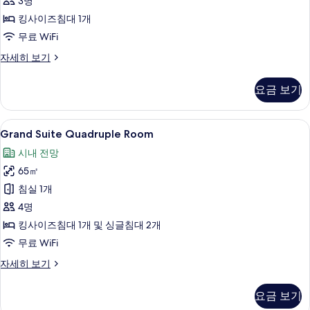
사
3명
진
킹사이즈침대 1개
모
무료 WiFi
두
Executive
자세히 보기
Suite
보
for
기
요금 보기
2
persons
자
Grand
고급 침구, 오리/거위털 이불, 미니바, 
7
세
Grand Suite Quadruple Room
Suite
히
시내 전망
보
Quadruple
기
65㎡
Room
사
침실 1개
진
4명
모
킹사이즈침대 1개 및 싱글침대 2개
두
무료 WiFi
보
Grand
자세히 보기
Suite
기
Quadruple
요금 보기
Room