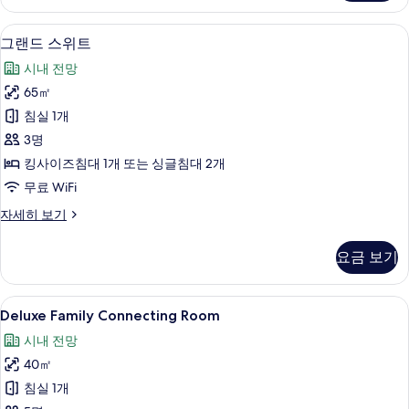
히
보
고급 침구, 오리/거위털 이불, 미니바, 
그
9
기
그랜드 스위트
랜
시내 전망
드
65㎡
스
침실 1개
위
3명
트
킹사이즈침대 1개 또는 싱글침대 2개
사
무료 WiFi
진
그
자세히 보기
모
랜
두
드
요금 보기
스
보
위
기
트
Deluxe
Deluxe
6
자
Deluxe Family Connecting Room
Family
세
시내 전망
히
Connecting
보
40㎡
Room
기
사
침실 1개