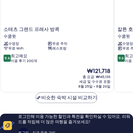
소
칼
소테츠 그랜드 프레사 방콕
칼튼 호
테
튼
수쿰윗
수쿰윗
츠
호
수영장
무료 주차
수영장
그
텔
무료 WiFi
레스토랑
무료 
랜
방
드
콕
10
10
최고예요
최고
9.4
9.6
프
수
점
점
이용 후기 200개
이용 
레
쿰
만
만
현
₩121,718
사
윗
점
점
재
방
수
중
중
총 요금: ₩145,135
요
콕
세금 및 수수료 포함
쿰
9.4
9.6
금
8월 25일 ~ 8월 26일
수
윗
점,
점,
₩121,718
쿰
최
최
비슷한 숙박 시설 비교하기
윗
고
고
예
예
요,
요,
이
이
로그인해 이용 가능한 할인과 특전을 확인하실 수 있어요. 리워
용
용
드를 적립해 더 많은 여행을 즐겨보세요!
후
후
기
기
로그인
지금 무료 가입