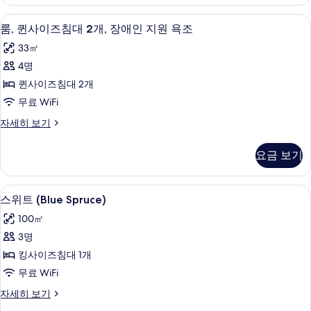
두
즈
보
장
침
보
기
샤워기/욕조 결합, 고급 세면용품, 헤
룸,
5
대
애
룸, 퀸사이즈침대 2개, 장애인 지원 욕조
기
퀸
2
인
33㎡
개,
사
지
장
4명
이
애
원
퀸사이즈침대 2개
인
즈
(Shower)
지
무료 WiFi
침
원
사
룸,
자세히 보기
(Shower)
대
진
퀸
자
2
사
세
모
요금 보기
이
개,
히
두
즈
보
장
침
보
기
스위트 (Blue Spruce) | 고급 침구, 
스
9
대
애
스위트 (Blue Spruce)
기
위
2
인
100㎡
개,
트
지
장
3명
(Blue
애
원
킹사이즈침대 1개
인
Spruce)
욕
지
무료 WiFi
사
원
조
스
자세히 보기
진
욕
위
사
조