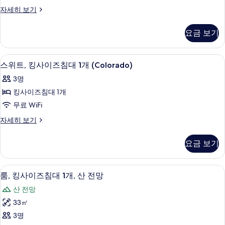
침
기
룸,
자세히 보기
대
킹
1
사
요금 보기
이
개
즈
사
침
스위트, 킹사이즈침대 1개 (Colorado) 
스
7
대
진
스위트, 킹사이즈침대 1개 (Colorado)
위
1
모
3명
개
트,
두
자
킹사이즈침대 1개
킹
세
보
무료 WiFi
히
사
기
보
스
자세히 보기
이
기
위
즈
트,
요금 보기
킹
침
사
대
이
룸, 킹사이즈침대 1개, 산 전망 | 산 전망
룸,
5
즈
룸, 킹사이즈침대 1개, 산 전망
1
킹
침
개
산 전망
대
사
(Colorado)
1
33㎡
이
개
사
3명
(Colorado)
즈