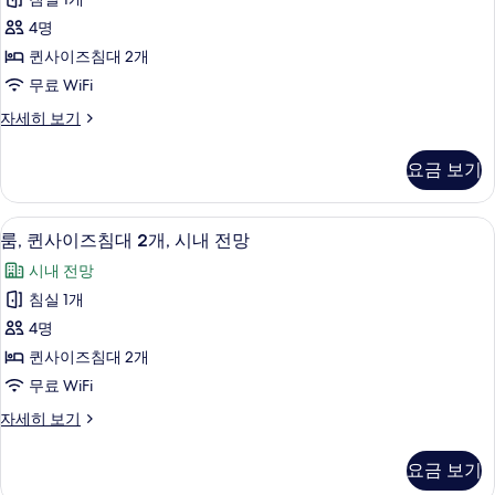
개
사
두
자
4명
이
세
보
퀸사이즈침대 2개
히
즈
기
보
무료 WiFi
침
기
룸,
자세히 보기
대
퀸
2
사
요금 보기
이
개
즈
(High
침
고급 침구, 필로우탑 침대, 객실 내 금고,
룸,
Floor)
8
대
룸, 퀸사이즈침대 2개, 시내 전망
퀸
2
사
시내 전망
개
사
진
(High
침실 1개
이
Floor)
모
4명
자
즈
두
세
퀸사이즈침대 2개
침
보
히
무료 WiFi
보
대
기
기
룸,
자세히 보기
2
퀸
개,
사
요금 보기
이
시