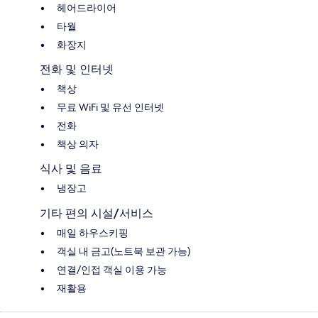
헤어드라이어
타월
화장지
전화 및 인터넷
책상
무료 WiFi 및 유선 인터넷
전화
책상 의자
식사 및 음료
냉장고
기타 편의 시설/서비스
매일 하우스키핑
객실 내 금고(노트북 보관 가능)
연결/인접 객실 이용 가능
재활용