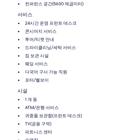
컨퍼런스 공간(5630 제곱미터)
서비스
24시간 운영 프런트 데스크
콘시어지 서비스
투어/티켓 안내
드라이클리닝/세탁 서비스
짐 보관 시설
웨딩 서비스
다국어 구사 가능 직원
포터/벨보이
시설
1 개 동
ATM/은행 서비스
귀중품 보관함(프런트 데스크)
TV(공용 구역)
피트니스 센터
수영장