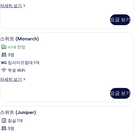
진
보
히
스
자세히 보기
보
모
기
위
기
두
트
요금 보기
(Cottonwood)
보
자
기
세
스위트 (Monarch) | 고급 침구, 필로우
스
7
히
스위트 (Monarch)
위
보
시내 전망
기
트
3명
(Monarch)
킹사이즈침대 1개
사
무료 WiFi
진
스
자세히 보기
모
위
두
트
요금 보기
(Monarch)
보
자
기
세
스위트 (Juniper) | 고급 침구, 필로우탑
스
6
히
스위트 (Juniper)
위
보
침실 1개
기
트
3명
(Juniper)