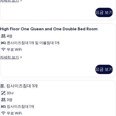
자세히 보기
Floor
모
King
요금 보기
두
Room
자
보
세
High
고급 침구, 필로우탑 침대, 객실 내 금고,
기
18
히
High Floor One Queen and One Double Bed Room
Floor
보
4명
기
One
퀸사이즈침대 1개 및 더블침대 1개
Queen
and
무료 WiFi
One
High
자세히 보기
Double
Floor
One
Bed
요금 보기
Queen
Room
and
사
One
고급 침구, 필로우탑 침대, 객실 내 금고,
룸,
5
Double
룸, 킹사이즈침대 1개
진
킹
Bed
모
33㎡
Room
사
자
두
3명
이
세
보
킹사이즈침대 1개
히
즈
기
보
무료 WiFi