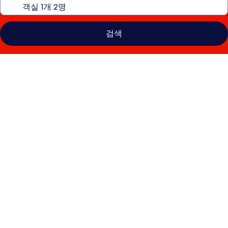
검색
하
얏
트
리