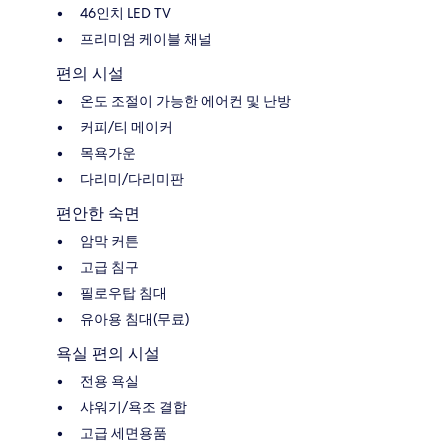
46인치 LED TV
프리미엄 케이블 채널
편의 시설
온도 조절이 가능한 에어컨 및 난방
커피/티 메이커
목욕가운
다리미/다리미판
편안한 숙면
암막 커튼
고급 침구
필로우탑 침대
유아용 침대(무료)
욕실 편의 시설
전용 욕실
샤워기/욕조 결합
고급 세면용품