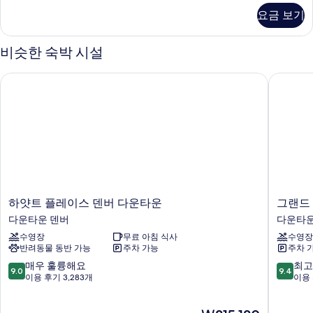
히
대
사
기
요금 보기
보
이
1
기
즈
개,
침
비슷한 숙박 시설
대
장
1
애
하얏트 플레이스 덴버 다운타운
그랜드 
개,
인
장
애
지
인
원
지
원
욕
욕
조
조
자
사
세
하
그
하얏트 플레이스 덴버 다운타운
그랜드
진
히
얏
랜
다운타운 덴버
다운타운
보
모
트
드
기
수영장
무료 아침 식사
수영장
플
하
두
반려동물 동반 가능
주차 가능
주차 
레
얏
보
이
트
10
10
매우 훌륭해요
최고
9.0
9.4
기
스
덴
점
점
이용 후기 3,283개
이용 
덴
버
만
만
버
다
점
점
현