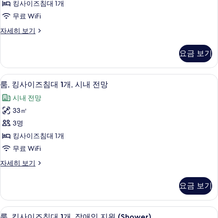
진
자
킹사이즈침대 1개
침
세
모
무료 WiFi
히
대
두
보
룸,
자세히 보기
1
기
보
킹
개,
사
기
요금 보기
이
산
즈
전
침
고급 침구, 필로우탑 침대, 객실 내 금고,
룸,
5
대
망
룸, 킹사이즈침대 1개, 시내 전망
킹
1
사
시내 전망
개,
사
진
산
33㎡
이
전
모
3명
망
즈
두
자
킹사이즈침대 1개
침
세
보
무료 WiFi
히
대
기
보
룸,
자세히 보기
1
기
킹
개,
사
요금 보기
이
시
즈
내
침
샤워기/욕조 결합, 고급 세면용품, 헤
룸,
4
대
전
룸, 킹사이즈침대 1개, 장애인 지원 (Shower)