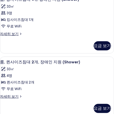
킹
1
망
33㎡
개,
사
사
시
3명
이
내
진
킹사이즈침대 1개
전
즈
모
망
무료 WiFi
침
자
두
룸,
자세히 보기
세
대
킹
보
히
1
사
보
기
요금 보기
이
개,
기
즈
장
침
샤워기/욕조 결합, 고급 세면용품, 헤
룸,
5
대
애
룸, 퀸사이즈침대 2개, 장애인 지원 (Shower)
퀸
1
인
33㎡
개,
사
지
장
4명
이
애
원
퀸사이즈침대 2개
인
즈
(Shower)
지
무료 WiFi
침
원
사
룸,
자세히 보기
(Shower)
대
진
퀸
자
2
사
세
모
요금 보기
이
개,
히