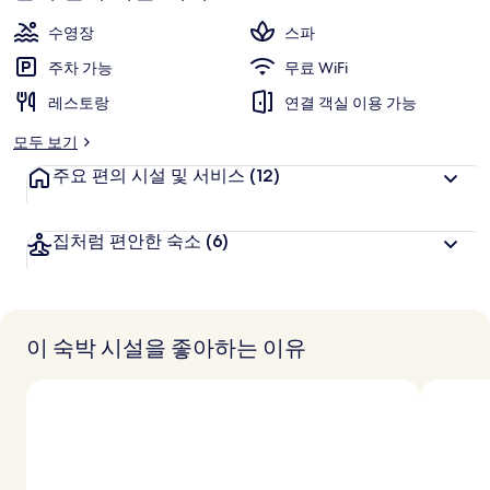
의
수영장
스파
사
주차 가능
무료 WiFi
진
레스토랑
연결 객실 이용 가능
갤
모두 보기
러
주요 편의 시설 및 서비스
(12)
리
집처럼 편안한 숙소
(6)
이 숙박 시설을 좋아하는 이유