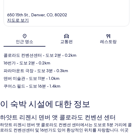
650 15th St., Denver, CO, 80202
지도로 보기
지도
인근 명소
교통편
레스토랑
콜로라도 컨벤션센터
- 도보 2분
- 0.2km
16번가
- 도보 2분
- 0.2km
파라마운트 극장
- 도보 3분
- 0.3km
덴버 미술관
- 도보 11분
- 1.0km
쿠어스 필드
- 도보 16분
- 1.4km
이 숙박 시설에 대한 정보
하얏트 리젠시 덴버 앳 콜로라도 컨벤션 센터
하얏트 리젠시 덴버 앳 콜로라도 컨벤션 센터에서는 도보로 5분 거리에 콜
로라도 컨벤션센터 및 16번가도 있어 환상적인 위치를 자랑합니다. 이곳