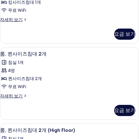
킹사이즈침대 1개
사
무료 WiFi
진
스
자세히 보기
모
위
두
트
요금 보기
(Juniper)
보
자
기
세
고급 침구, 필로우탑 침대, 객실 내 금고,
룸,
7
히
룸, 퀸사이즈침대 2개
퀸
보
침실 1개
기
사
4명
이
퀸사이즈침대 2개
즈
무료 WiFi
침
룸,
자세히 보기
대
퀸
2
사
요금 보기
이
개
즈
사
침
룸, 퀸사이즈침대 2개 (High Floor) |
룸,
7
대
진
룸, 퀸사이즈침대 2개 (High Floor)
퀸
2
모
침실 1개