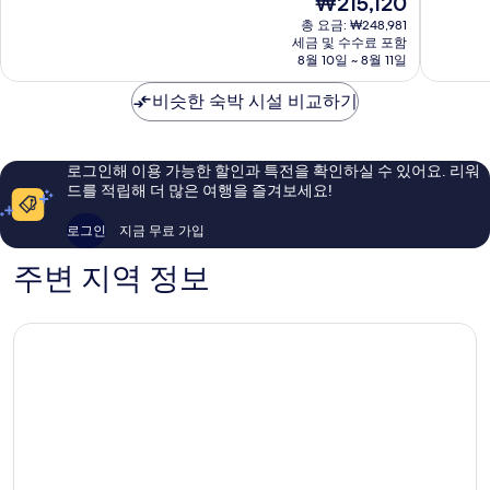
₩215,120
다
운
중
중
재
운
타
9.0
9.4
총 요금: ₩248,981
요
타
운
점,
점,
세금 및 수수료 포함
금
운
8월 10일 ~ 8월 11일
덴
매
최
₩215,120
다
버
우
고
운
비슷한 숙박 시설 비교하기
훌
예
타
륭
요,
운
해
이
덴
요,
용
로그인해 이용 가능한 할인과 특전을 확인하실 수 있어요. 리워
버
이
후
드를 적립해 더 많은 여행을 즐겨보세요!
용
기
후
1,428
로그인
지금 무료 가입
기
개
3,283
주변 지역 정보
개