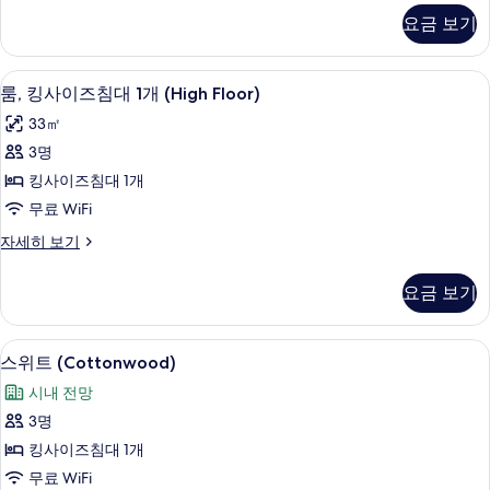
모
트
자
진
요금 보기
(Blue
두
세
모
Spruce)
히
보
자
보
두
고급 침구, 필로우탑 침대, 객실 내 금고,
룸,
기
5
세
룸, 킹사이즈침대 1개 (High Floor)
기
보
킹
히
33㎡
보
기
사
기
3명
이
킹사이즈침대 1개
즈
무료 WiFi
침
룸,
자세히 보기
대
킹
1
사
요금 보기
이
개
즈
(High
침
스위트 (Cottonwood) | 고급 침구, 
스
Floor)
8
대
스위트 (Cottonwood)
위
1
사
시내 전망
개
트
진
(High
3명
(Cottonwood)
Floor)
모
킹사이즈침대 1개
자
사
두
세
무료 WiFi