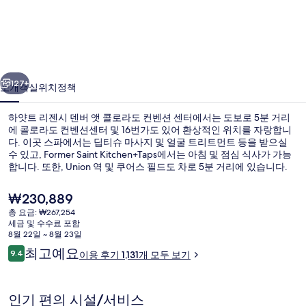
젠
시
덴
이전
다음
버
127+
소개
객실
위치
정책
앳
하얏트 리젠시 덴버 앳 콜로라도 컨벤션 센터에서는 도보로 5분 거리
콜
에 콜로라도 컨벤션센터 및 16번가도 있어 환상적인 위치를 자랑합니
다. 이곳 스파에서는 딥티슈 마사지 및 얼굴 트리트먼트 등을 받으실
로
수 있고, Former Saint Kitchen+Taps에서는 아침 및 점심 식사가 가능
라
합니다. 또한, Union 역 및 쿠어스 필드도 차로 5분 거리에 있습니다.
많은 분들이 이곳의 친절한 고객 서비스 및 중심가 위치에 대단히 만족
도
하셨어요. 16th - California 역에서 도보로 2분, 16th - Stout 역에서는 4
현
₩230,889
분 거리에 있어 대중 교통편을 이용하기 편리합니다.
재
컨
총 요금: ₩267,254
가
세금 및 수수료 포함
2 개의 바/라운지, 칵테일 바, 로비 라운
벤
격
8월 22일 ~ 8월 23일
은
이
최고예요
션
9.4
이용 후기 1,131개 모두 보기
₩230,889
10점 만점 중 9.4점.
용
센
후
기
터
인기 편의 시설/서비스