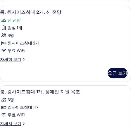
즈
내
침
룸, 퀸사이즈침대 2개, 산 전망 | 고급 침
룸,
5
대
전
룸, 퀸사이즈침대 2개, 산 전망
퀸
2
망
산 전망
개,
사
사
시
침실 1개
이
내
진
4명
전
즈
모
망
퀸사이즈침대 2개
침
자
두
무료 WiFi
세
대
보
히
룸,
자세히 보기
2
보
퀸
기
개,
기
사
요금 보기
이
산
즈
전
침
샤워기/욕조 결합, 고급 세면용품, 헤
룸,
4
대
망
룸, 킹사이즈침대 1개, 장애인 지원 욕조
킹
2
사
3명
개,
사
진
산
킹사이즈침대 1개
이
전
모
무료 WiFi
망
즈
두
자
룸,
자세히 보기
침
세
킹
보