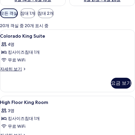
객
모든 객실
침대 1개
침대 2개
실
에
20개 객실 중 20개 표시 중
사
Colorado
고급 침구, 필로우탑 침대, 객실 내 금고,
3
Colorado King Suite
용
King
가
4명
Suite
능
킹사이즈침대 1개
사
한
무료 WiFi
진
필
모
Colorado
자세히 보기
터
King
두
Suite
요금 보기
보
자
세
기
히
High
외관
1
보
High Floor King Room
Floor
기
3명
King
킹사이즈침대 1개
Room
사
무료 WiFi
진
High