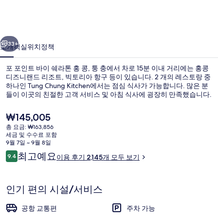
이
쉐
이전
다음
라
33+
소개
객실
위치
정책
톤
포 포인트 바이 쉐라톤 홍 콩, 퉁 충에서 차로 15분 이내 거리에는 홍콩
홍
디즈니랜드 리조트, 빅토리아 항구 등이 있습니다. 2 개의 레스토랑 중
하나인 Tung Chung Kitchen에서는 점심 식사가 가능합니다. 많은 분
콩,
들이 이곳의 친절한 고객 서비스 및 아침 식사에 굉장히 만족했습니다.
퉁
현
₩145,005
충
재
총 요금: ₩163,856
가
의
세금 및 수수료 포함
격
9월 7일 ~ 9월 8일
외관
사
은
이
최고예요
9.4
이용 후기 2,145개 모두 보기
₩145,005
10점 만점 중 9.4점.
용
진
후
갤
기
인기 편의 시설/서비스
러
공항 교통편
주차 가능
리