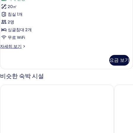
이
디
시
즈
20㎡
셔
침
내
침실 1개
대
널
전
1
2명
룸,
개,
망
싱글침대 2개
시
싱
사
무료 WiFi
내
글
전
진
트
자세히 보기
망
침
래
모
자
대
디
세
두
요금 보기
셔
2
히
보
널
보
개,
룸,
비슷한 숙박 시설
기
기
싱
시
글
내
리갈라 스카이시티 호텔 바이 리갈 호텔스
노보텔 
침
전
대
2
망
개,
사
시
내
진
전
모
망
자