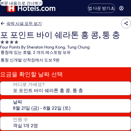
본문 내용으로 건너뛰기
앱 다운 받기
숙박 시설 모두 보기
포 포인트 바이 쉐라톤 홍 콩, 퉁 충
4.0
Four Points By Sheraton Hong Kong, Tung Chung
성
퉁청에 있는 호텔, 2 개의 레스토랑 보유
급
통청 신개발 선착장에서 도보 9분
숙
박
요금을 확인할 날짜 선택
시
설
어디로 가세요?
날짜
인원 수