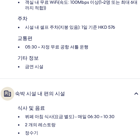
객실 내 무료 WiFi(속도: 100Mbps 이상(1~2명 또는 최대 6대
까지 적합))
주차
시설 내 셀프 주차(지붕 있음): 1일 기준 HKD 576
교통편
05:30 ~ 자정 무료 공항 셔틀 운행
기타 정보
금연 시설
숙박 시설 내 편의 시설
식사 및 음료
뷔페 아침 식사(요금 별도) - 매일 06:30 ~ 10:30
2 개의 레스토랑
정수기