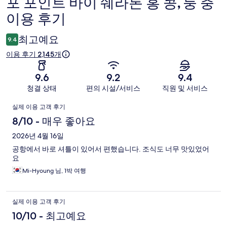
포 포인트 바이 쉐라톤 홍 콩, 퉁 충
이
이용 후기
용
후
최고예요
9.4
기
이용 후기 2,145개
9.6
9.2
9.4
청결 상태
편의 시설/서비스
직원 및 서비스
이
실제 이용 고객 후기
용
8/10 - 매우 좋아요
후
2026년 4월 16일
공항에서 바로 셔틀이 있어서 편했습니다. 조식도 너무 맛있었어
기
요
Mi-Hyoung 님, 1박 여행
실제 이용 고객 후기
10/10 - 최고예요