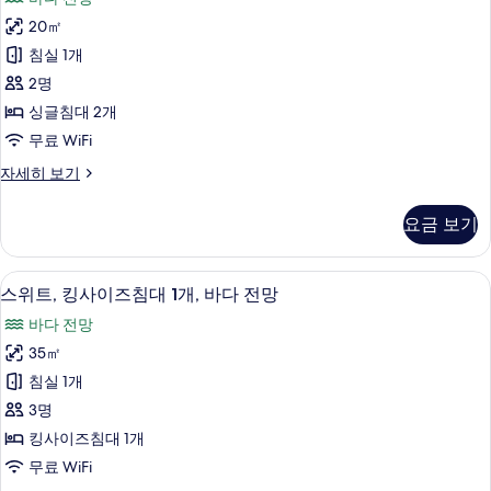
이
디
바
즈
20㎡
셔
침
다
침실 1개
대
널
전
1
2명
룸,
개,
망
싱글침대 2개
바
싱
사
무료 WiFi
다
글
전
진
트
자세히 보기
망
침
래
모
자
대
디
세
두
요금 보기
셔
2
히
보
널
보
개,
룸,
기
기
스위트, 킹사이즈침대 1개, 바다 전망 | 고
스
9
싱
바
스위트, 킹사이즈침대 1개, 바다 전망
위
글
다
바다 전망
침
트,
전
대
35㎡
킹
2
망
침실 1개
개,
사
사
바
3명
이
다
진
킹사이즈침대 1개
전
즈
모
무료 WiFi
망
침
자