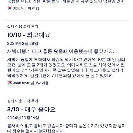
공항은 1시간, 역은 30분 텀임. 셔틀만 더 자주 있으면 망설임 없이
여길 선택할 것 같은데 셔틀 한 번 놓치면 시간 텀이 길다는 것, 이
JISU 님, 1박 여행
거 딱 하나가 아쉬움.
실제 이용 고객 후기
10/10 - 최고예요
2024년 2월 28일
새벽비행기 타고 홍콩 왔을때 이용했는데 좋았어요.
새벽에 공항에 도착해서 파란색 택시 타고 왔어요. 10분 채 안 걸리
고요. 방에 큰 물 2개가 있었고요. 어매니티도 칫솔 치약 있어서 편
했어요. 암막커튼 있어서 푹 잘수 있었습니다. 체크아웃도 12시라
넉넉했어요. 길건너편에 7-11 편의점 있어서 물 살수 있어요.
Joon hyuk 님, 1박 여행
실제 이용 고객 후기
8/10 - 매우 좋아요
2024년 10월 16일
룸서비스 없고 룸바도 없습니다.층마다 냉온수기가 있었지만 방마
다 생수는 없어서 불편했습니다.