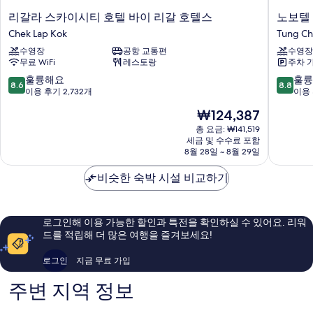
두
세
리
노
리갈라 스카이시티 호텔 바이 리갈 호텔스
노보텔
보
히
갈
보
Chek Lap Kok
Tung C
보
기
라
텔
기
수영장
공항 교통편
수영장
스
시
무료 WiFi
레스토랑
주차 
카
티
이
게
10
10
훌륭해요
훌륭
8.6
8.8
시
이
점
점
이용 후기 2,732개
이용 
티
트
만
만
현
₩124,387
호
홍
점
점
재
텔
콩
중
중
총 요금: ₩141,519
요
바
세금 및 수수료 포함
Tung
8.6
8.8
금
8월 28일 ~ 8월 29일
이
Chung
점,
점,
₩124,387
리
훌
훌
비슷한 숙박 시설 비교하기
갈
륭
륭
호
해
해
텔
요,
요,
스
이
이
로그인해 이용 가능한 할인과 특전을 확인하실 수 있어요. 리워
Chek
용
용
드를 적립해 더 많은 여행을 즐겨보세요!
Lap
후
후
Kok
기
기
로그인
지금 무료 가입
2,732
1,011
개
개
주변 지역 정보