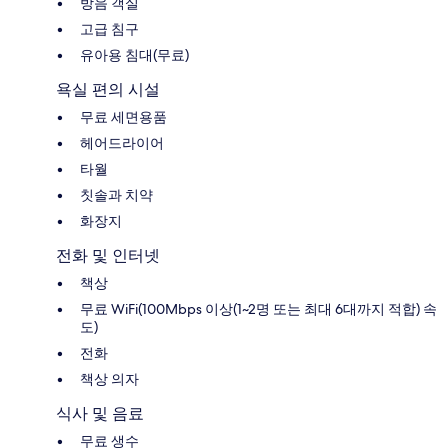
방음 객실
고급 침구
유아용 침대(무료)
욕실 편의 시설
무료 세면용품
헤어드라이어
타월
칫솔과 치약
화장지
전화 및 인터넷
책상
무료 WiFi(100Mbps 이상(1~2명 또는 최대 6대까지 적합) 속
도)
전화
책상 의자
식사 및 음료
무료 생수