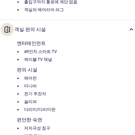
출입구까지 통로에 계단 없음
객실의 에어리어 러그
객실 편의 시설
엔터테인먼트
49인치 스마트 TV
케이블 TV 채널
편의 시설
에어컨
미니바
전기 주전자
슬리퍼
다리미/다리미판
편안한 숙면
저자극성 침구