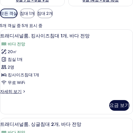
8월 7일 ~ 8월 9일
8월 14일 ~ 8월 16일
객
모든 객실
침대 1개
침대 2개
실
에
5개 객실 중 5개 표시 중
사
트래디셔널룸, 킹사이즈침대 1개, 바다 전망
트
5
트래디셔널룸, 킹사이즈침대 1개, 바다 전망
용
래
가
바다 전망
디
능
20㎡
셔
한
침실 1개
널
필
2명
터
룸,
킹사이즈침대 1개
킹
무료 WiFi
사
트
자세히 보기
이
래
즈
디
요금 보기
셔
침
널
대
룸,
트래디셔널룸, 싱글침대 2개, 바다 전망 |
트
5
킹
트래디셔널룸, 싱글침대 2개, 바다 전망
1
래
사
개,
바다 전망