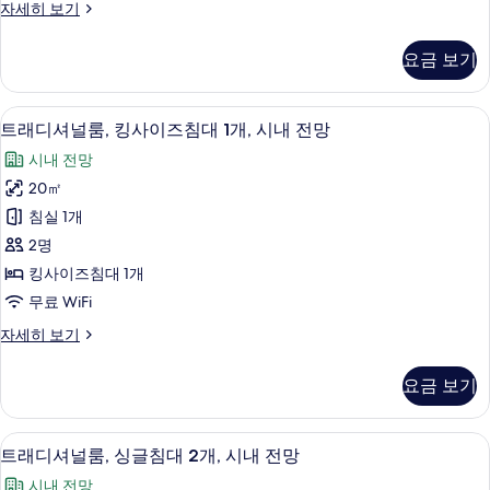
두
스
자세히 보기
세
대
위
보
히
1
트,
보
기
요금 보기
킹
개,
기
사
바
이
트래디셔널룸, 킹사이즈침대 1개, 시내 전망
트
5
즈
다
트래디셔널룸, 킹사이즈침대 1개, 시내 전망
래
침
전
시내 전망
대
디
망
1
20㎡
셔
개,
사
침실 1개
바
널
진
다
2명
룸,
전
모
킹사이즈침대 1개
망
킹
두
무료 WiFi
자
사
세
보
트
자세히 보기
히
이
래
기
보
즈
디
기
요금 보기
셔
침
널
대
룸,
트래디셔널룸, 싱글침대 2개, 시내 전망 
트
6
킹
트래디셔널룸, 싱글침대 2개, 시내 전망
1
래
사
개,
시내 전망