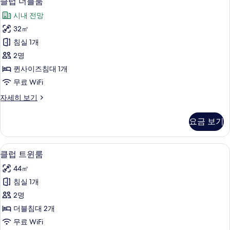
클럽 더블룸
럽
세
시내 전망
히
더
보
32㎡
블
기
침실 1개
룸
2명
사
퀸사이즈침대 1개
진
무료 WiFi
모
클
자세히 보기
두
럽
보
더
요금 보기
블
기
룸
자
클럽 트윈룸 | 오리/거위털 이불, 무료 Wi
클
16
세
클럽 트윈룸
럽
히
44㎡
보
트
기
침실 1개
윈
2명
룸
더블침대 2개
사
무료 WiFi
진