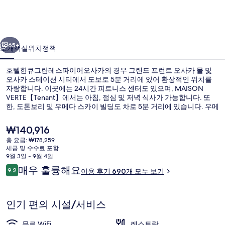
란
레
이전
다음
스
65+
소개
객실
위치
정책
파
호텔한큐그란레스파이어오사카의 경우 그랜드 프런트 오사카 몰 및
이
오사카 스테이션 시티에서 도보로 5분 거리에 있어 환상적인 위치를
자랑합니다. 이곳에는 24시간 피트니스 센터도 있으며, MAISON
어
VERTE【Tenant】에서는 아침, 점심 및 저녁 식사가 가능합니다. 또
오
한, 도톤보리 및 우메다 스카이 빌딩도 차로 5분 거리에 있습니다. 우메
다역 (한신)에서 도보로 8분, 니시우메다 역에서는 10분 거리에 있어
사
대중 교통편을 이용하기 편리합니다.
현
₩140,916
재
카
총 요금: ₩178,259
가
세금 및 수수료 포함
로비
의
격
9월 3일 ~ 9월 4일
은
이
매우 훌륭해요
사
9.2
이용 후기 690개 모두 보기
₩140,916
10점 만점 중 9.2점.
용
진
후
기
갤
인기 편의 시설/서비스
러
무료 WiFi
레스토랑