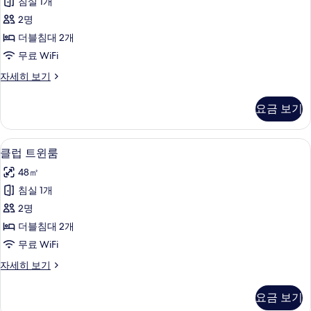
침실 1개
큐
2명
티
더블침대 2개
브
무료 WiFi
트
이
자세히 보기
윈
그
룸
제
요금 보기
큐
사
티
진
브
클럽 트윈룸 | 오리/거위털 이불, 무료 Wi
클
18
트
클럽 트윈룸
모
럽
윈
두
48㎡
룸
트
자
보
침실 1개
윈
세
기
2명
히
룸
보
더블침대 2개
사
기
무료 WiFi
진
클
자세히 보기
모
럽
두
트
요금 보기
윈
보