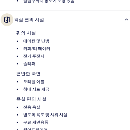
출입구까지 통로에 조명 있음
객실 편의 시설
편의 시설
에어컨 및 난방
커피/티 메이커
전기 주전자
슬리퍼
편안한 숙면
오리털 이불
침대 시트 제공
욕실 편의 시설
전용 욕실
별도의 욕조 및 샤워 시설
무료 세면용품
헤어드라이어