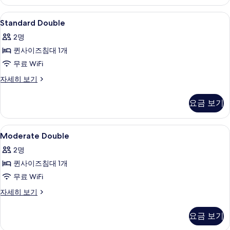
룸
기
자
Standard
오리/거위털 이불, 무료 WiFi, 침대 시트
5
세
Standard Double
Double
히
2명
보
사
기
퀸사이즈침대 1개
진
무료 WiFi
모
Standard
자세히 보기
두
Double
보
자
요금 보기
세
기
히
보
Moderate
오리/거위털 이불, 무료 WiFi, 침대 시트
5
기
Moderate Double
Double
2명
사
퀸사이즈침대 1개
진
무료 WiFi
모
Moderate
자세히 보기
두
Double
보
자
요금 보기
세
기
히