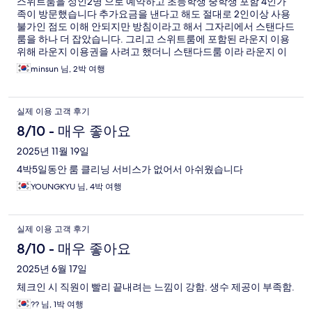
스위트룸을 성인2명 으로 예약하고 초등학생 중학생 포함 4인가
족이 방문했습니다 추가요금을 낸다고 해도 절대로 2인이상 사용
불가인 점도 이해 안되지만 방침이라고 해서 그자리에서 스탠다드
룸을 하나 더 잡았습니다. 그리고 스위트룸에 포함된 라운지 이용
위해 라운지 이용권을 사려고 했더니 스탠다드룸 이라 라운지 이
용자체가 불가능 하답니다. 한가족이 스위트룸에 묵으면 나머지
minsun 님, 2박 여행
가족한테는 적어도 요금내고 라운지 이용은 할 수 있어야 하지 않
습니까? 4인가족이 하루에 100만원 이상 지불하는데 라운지 이용
권을 그냥 달라는것도 아니고 말입니다. 위치는 나쁘지 않았지만
실제 이용 고객 후기
스위트룸 하나 스탠다드룸 하나 사용할 비용으로 바로 옆 월도프
아스토리아 이용하는것이 훨씬 좋을 것 같습니다
8/10 - 매우 좋아요
2025년 11월 19일
4박5일동안 룸 클리닝 서비스가 없어서 아쉬웠습니다
YOUNGKYU 님, 4박 여행
실제 이용 고객 후기
8/10 - 매우 좋아요
2025년 6월 17일
체크인 시 직원이 빨리 끝내려는 느낌이 강함. 생수 제공이 부족함.
?? 님, 1박 여행