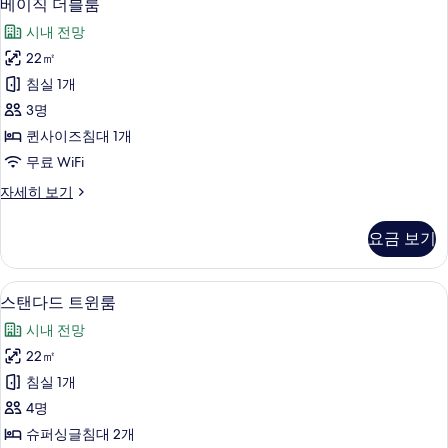
8
룸
베이직 더블룸
기
이
자
시내 전망
세
직
히
22㎡
더
보
침실 1개
기
블
3명
룸
퀸사이즈침대 1개
사
무료 WiFi
진
베
자세히 보기
모
이
두
직
요금 보기
더
보
블
기
룸
스탠다드 트윈룸 | 오리/거위털 이불, 무료
스
8
자
스탠다드 트윈룸
탠
세
시내 전망
히
다
보
22㎡
드
기
침실 1개
트
4명
윈
슈퍼싱글침대 2개