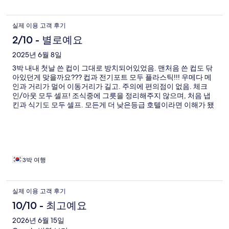
실제 이용 고객 후기
2/10 - 별로예요
2025년 6월 8일
3박 내내 첫날 쓴 컵이 그대로 방치되어있었음. 맨처음 쓴 컵도 닦
아있던게 맞을까요??? 컵과 전기포트 모두 플라스틱!!! 우메다 메
인과 거리가 멀어 이동거리가 길고. 주의에 편의점이 없음. 체크
인/아웃 모두 셀프! 조식중에 그릇을 정리해주지 않으며, 처음 냅
킨과 식기도 모두 셀프. 모든게 더 낮은등급 호텔이라면 이해가 됐
을수도 있지만, 가격을생각라면 서비스는 최하 다시방문 안합니
다. 방도 일부러 전망때문에 코너방을 선택했는데, 뷰도 크레인과
눈맞추는 공사장뷰
3박 여행
실제 이용 고객 후기
10/10 - 최고예요
2026년 6월 15일