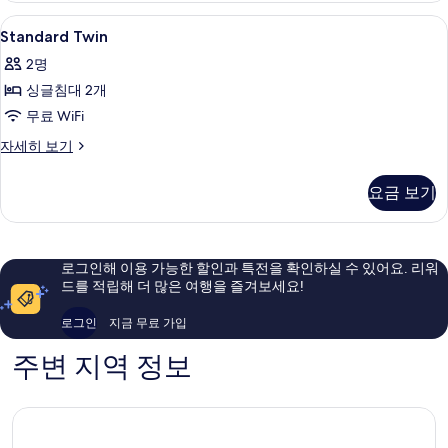
보
Standard
오리/거위털 이불, 무료 WiFi, 침대 시트
4
기
Standard Twin
Twin
2명
사
싱글침대 2개
진
무료 WiFi
모
Standard
자세히 보기
두
Twin
보
자
요금 보기
세
기
히
보
기
로그인해 이용 가능한 할인과 특전을 확인하실 수 있어요. 리워
드를 적립해 더 많은 여행을 즐겨보세요!
로그인
지금 무료 가입
주변 지역 정보