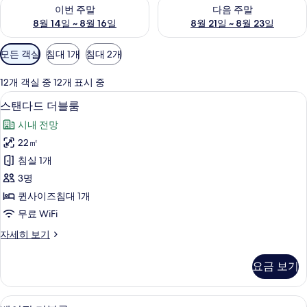
이번 주말 예약 가능 여부 확인, 8월 14일 ~ 8월 16일
다음 주말 예약 가능 여부 확인, 8
이번 주말
다음 주말
8월 14일 ~ 8월 16일
8월 21일 ~ 8월 23일
객
모든 객실
침대 1개
침대 2개
실
에
12개 객실 중 12개 표시 중
사
스탠다드 더블룸 | 오리/거위털 이불, 무료
스
8
스탠다드 더블룸
용
탠
가
시내 전망
다
능
22㎡
드
한
침실 1개
더
필
3명
터
블
퀸사이즈침대 1개
룸
무료 WiFi
사
스
자세히 보기
진
탠
모
다
요금 보기
드
두
더
보
블
베이직 더블룸 | 오리/거위털 이불, 무료 W
베