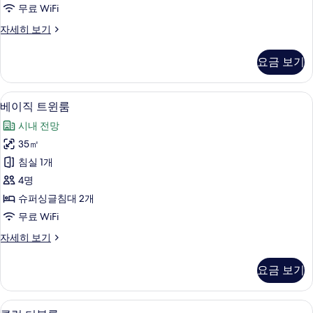
룸
무료 WiFi
사
스
자세히 보기
진
탠
모
다
요금 보기
드
두
트
보
윈
베이직 트윈룸 | 오리/거위털 이불, 무료 W
베
7
룸
베이직 트윈룸
기
이
자
시내 전망
세
직
히
35㎡
트
보
침실 1개
기
윈
4명
룸
슈퍼싱글침대 2개
사
무료 WiFi
진
베
자세히 보기
모
이
두
직
요금 보기
트
보
윈
기
룸
클럽 더블룸 | 오리/거위털 이불, 무료 Wi
클
16
자