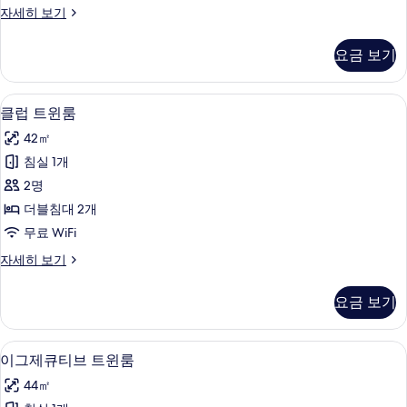
클
자세히 보기
모
럽
두
트
요금 보기
윈
보
룸
기
자
클럽 트윈룸 | 오리/거위털 이불, 무료 Wi
클
18
세
클럽 트윈룸
럽
히
42㎡
보
트
기
침실 1개
윈
2명
룸
더블침대 2개
사
무료 WiFi
진
클
자세히 보기
모
럽
두
트
요금 보기
윈
보
룸
기
자
이그제큐티브 트윈룸 | 오리/거위털 이불, 
이
16
세
이그제큐티브 트윈룸
그
히
44㎡
보
제
기