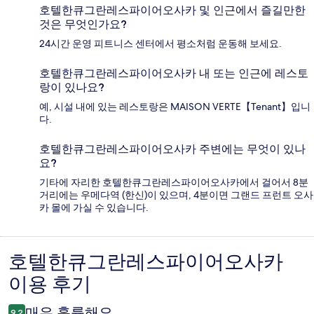
호텔한큐그란레스파이어오사카 및 인근에서 즐길만한
것은 무엇인가요?
24시간 운영 피트니스 센터에서 평소처럼 운동해 보세요.
호텔한큐그란레스파이어오사카 내 또는 인근에 레스토
랑이 있나요?
예, 시설 내에 있는 레스토랑은 MAISON VERTE【Tenant】입니
다.
호텔한큐그란레스파이어오사카 주변에는 무엇이 있나
요?
기타에 자리한 호텔한큐그란레스파이어오사카에서 걸어서 8분
거리에는 우메다역 (한신)이 있으며, 4분이면 그랜드 프런트 오사
카 몰에 가실 수 있습니다.
호텔한큐그란레스파이어오사카
이
이용 후기
용
후
매우 훌륭해요
9.2