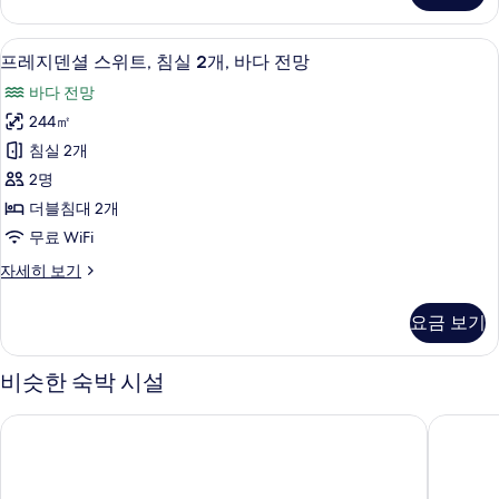
진
트,
모
침
프레지덴셜 스위트, 침실 2개, 바다 전망 
프
11
실
두
프레지덴셜 스위트, 침실 2개, 바다 전망
레
1
보
바다 전망
개
지
기
자
244㎡
덴
세
침실 2개
히
셜
보
2명
스
기
더블침대 2개
위
무료 WiFi
트,
프
자세히 보기
침
레
실
지
요금 보기
덴
2
셜
개,
스
비슷한 숙박 시설
위
바
트,
다
포 포인츠 바이 쉐라톤 칭다오 첸양
샹그릴라
침
전
실
2
망
개,