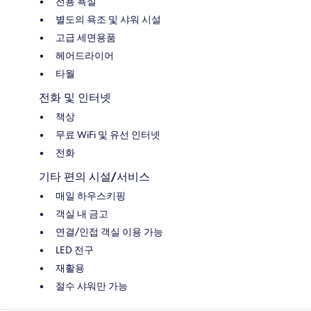
전용 욕실
별도의 욕조 및 샤워 시설
고급 세면용품
헤어드라이어
타월
전화 및 인터넷
책상
무료 WiFi 및 유선 인터넷
전화
기타 편의 시설/서비스
매일 하우스키핑
객실 내 금고
연결/인접 객실 이용 가능
LED 전구
재활용
절수 샤워만 가능