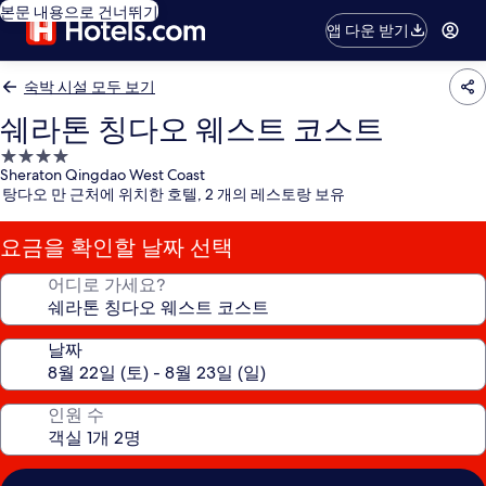
본문 내용으로 건너뛰기
앱 다운 받기
숙박 시설 모두 보기
쉐라톤 칭다오 웨스트 코스트
4.0
Sheraton Qingdao West Coast
성
탕다오 만 근처에 위치한 호텔, 2 개의 레스토랑 보유
급
숙
요금을 확인할 날짜 선택
박
시
어디로 가세요?
설
날짜
인원 수