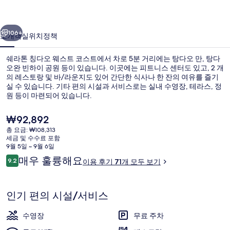
웨
이전
다음
스
106+
소개
객실
위치
정책
트
쉐라톤 칭다오 웨스트 코스트에서 차로 5분 거리에는 탕다오 만, 탕다
코
오완 빈하이 공원 등이 있습니다. 이곳에는 피트니스 센터도 있고, 2 개
의 레스토랑 및 바/라운지도 있어 간단한 식사나 한 잔의 여유를 즐기
스
실 수 있습니다. 기타 편의 시설과 서비스로는 실내 수영장, 테라스, 정
트
원 등이 마련되어 있습니다.
의
현
₩92,892
재
사
총 요금: ₩108,313
가
세금 및 수수료 포함
로비
진
격
9월 5일 ~ 9월 6일
은
이
매우 훌륭해요
갤
9.2
이용 후기 71개 모두 보기
₩92,892
10점 만점 중 9.2점.
용
러
후
기
리
인기 편의 시설/서비스
수영장
무료 주차