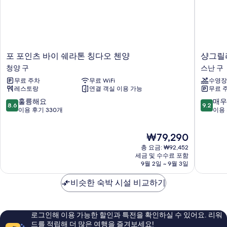
사
바
다
진
전
모
망
자
두
세
포
샹
포 포인츠 바이 쉐라톤 칭다오 첸양
샹그릴
보
히
포
그
청양 구
스난 구
보
기
인
릴
기
무료 주차
무료 WiFi
수영장
츠
라
레스토랑
연결 객실 이용 가능
무료 
바
칭
이
다
10
10
훌륭해요
매우
8.6
9.2
쉐
오
점
점
이용 후기 330개
이용 
라
스
만
만
톤
난
점
점
현
₩79,290
칭
구
중
중
재
다
8.6
9.2
총 요금: ₩92,452
요
오
점,
점,
세금 및 수수료 포함
금
첸
9월 2일 ~ 9월 3일
훌
매
₩79,290
양
륭
우
청
비슷한 숙박 시설 비교하기
해
훌
양
요,
륭
구
이
해
용
요,
로그인해 이용 가능한 할인과 특전을 확인하실 수 있어요. 리워
후
이
드를 적립해 더 많은 여행을 즐겨보세요!