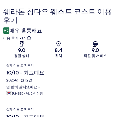
쉐라톤 칭다오 웨스트 코스트 이용
이
후기
용
후
매우 훌륭해요
9.2
기
이용 후기 71개
9.0
8.4
9.0
청결 상태
위치
직원 및 서비스
이
실제 이용 고객 후기
용
10/10 - 최고예요
후
2025년 1월 12일
넘 편히 잘지냈어요 ~
기
EUNSEOK 님, 2박 여행
실제 이용 고객 후기
10/10 - 최고예요