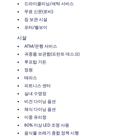
드라이클리닝/세탁 서비스
무료 신문(로비)
짐 보관 시설
포터/벨보이
시설
ATM/은행 서비스
귀중품 보관함(프런트 데스크)
루프탑 가든
정원
테라스
피트니스 센터
실내 수영장
비건 다이닝 옵션
채식 다이닝 옵션
이중 유리창
80% 이상 LED 조명 사용
음식물 쓰레기 종합 정책 시행