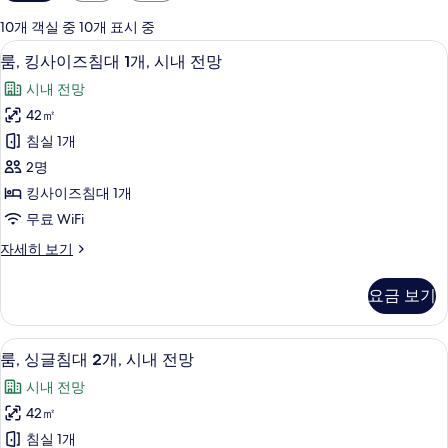
실
에
10개 객실 중 10개 표시 중
사
룸, 킹사이즈침대 1개, 시내 전망 | 미니
룸,
11
룸, 킹사이즈침대 1개, 시내 전망
용
킹
가
시내 전망
사
능
42㎡
이
한
침실 1개
즈
필
2명
터
침
킹사이즈침대 1개
대
무료 WiFi
1
룸,
자세히 보기
개,
킹
시
사
요금 보기
이
내
즈
전
침
미니바, 객실 내 금고, 책상, 다리미/다
룸,
10
대
망
룸, 싱글침대 2개, 시내 전망
싱
1
사
시내 전망
개,
글
진
시
42㎡
침
내
모
침실 1개
전