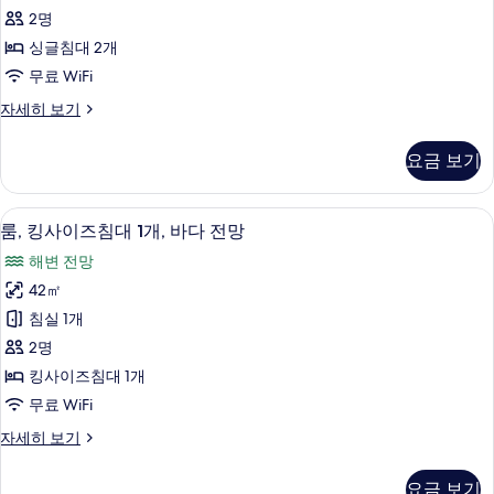
대
두
망
2명
2
자
보
싱글침대 2개
세
개,
기
무료 WiFi
히
시
보
룸,
자세히 보기
내
기
싱
전
글
요금 보기
침
망
대
사
2
미니바, 객실 내 금고, 책상, 다리미/다
룸,
11
개,
진
룸, 킹사이즈침대 1개, 바다 전망
킹
시
모
해변 전망
내
사
두
전
42㎡
이
망
보
침실 1개
자
즈
기
세
2명
침
히
킹사이즈침대 1개
보
대
무료 WiFi
기
1
룸,
자세히 보기
개,
킹
바
사
요금 보기