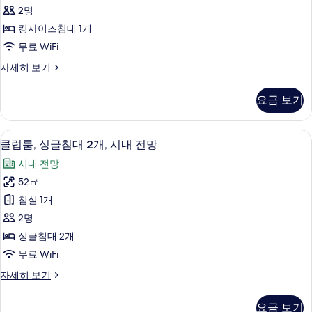
사
기
세
2명
이
히
킹사이즈침대 1개
보
즈
무료 WiFi
기
침
클
자세히 보기
대
럽
1
룸,
요금 보기
킹
개,
사
시
이
미니바, 객실 내 금고, 책상, 다리미/다
클
17
즈
내
클럽룸, 싱글침대 2개, 시내 전망
럽
침
전
시내 전망
대
룸,
망
1
52㎡
싱
개,
사
침실 1개
시
글
진
내
2명
침
전
모
싱글침대 2개
망
대
두
무료 WiFi
자
2
세
보
클
자세히 보기
개,
히
럽
기
보
시
룸,
기
요금 보기
싱