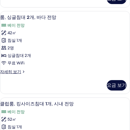
이
다
즈
전
침
룸, 싱글침대 2개, 바다 전망 | 미니바,
룸,
11
대
망
룸, 싱글침대 2개, 바다 전망
싱
1
사
베이 전망
개,
글
진
바
42㎡
침
다
모
침실 1개
전
대
두
망
2명
2
자
보
싱글침대 2개
세
개,
기
무료 WiFi
히
바
보
룸,
자세히 보기
다
기
싱
전
글
요금 보기
침
망
대
사
2
미니바, 객실 내 금고, 책상, 다리미/다
클
6
개,
진
클럽룸, 킹사이즈침대 1개, 시내 전망
럽
바
모
베이 전망
다
룸,
두
전
52㎡
킹
망
보
침실 1개
자