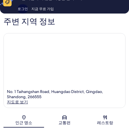
기
용
330
후
로그인
지금 무료 가입
개
기
741
주변 지역 정보
개
No. 1 Taihangshan Road, Huangdao District, Qingdao,
Shandong, 266555
지도로 보기
지도
인근 명소
교통편
레스토랑