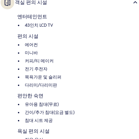
객실 편의 시설
엔터테인먼트
43인치 LCD TV
편의 시설
에어컨
미니바
커피/티 메이커
전기 주전자
목욕가운 및 슬리퍼
다리미/다리미판
편안한 숙면
유아용 침대(무료)
간이/추가 침대(요금 별도)
침대 시트 제공
욕실 편의 시설