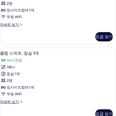
트,
보
2명
침
기
킹사이즈침대 1개
실
무료 WiFi
1
클
자세히 보기
개,
럽
바
스
요금 보기
위
다
트,
전
침
클럽 스위트, 침실 1개 | 거실 공간 | LCD 
클
5
실
망
클럽 스위트, 침실 1개
럽
1
사
바다 전망
개,
스
진
바
145㎡
위
다
모
침실 1개
전
트,
두
망
2명
침
자
보
킹사이즈침대 1개
세
실
기
무료 WiFi
히
1
보
클
자세히 보기
개
기
럽
사
스
요금 보기
위