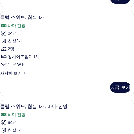
내
글
전
침
클럽 스위트, 침실 1개 | 거실 | LCD TV
클
8
대
망
클럽 스위트, 침실 1개
럽
2
사
바다 전망
개,
스
진
시
84㎡
위
내
모
침실 1개
전
트,
두
망
2명
침
자
보
킹사이즈침대 1개
세
실
기
무료 WiFi
히
1
보
클
자세히 보기
개
기
럽
사
스
요금 보기
위
진
트,
모
침
미니바, 객실 내 금고, 책상, 다리미/다
클
7
실
두
클럽 스위트, 침실 1개, 바다 전망
럽
1
보
바다 전망
개
스
기
자
84㎡
위
세
침실 1개
히