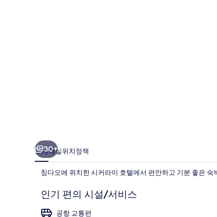
텔
의
사
진
갤
러
리
30+
소개
객실
위치
정책
칭다오에 위치한 시커라이 호텔에서 편안하고 기분 좋은 숙박
인기 편의 시설/서비스
공항 교통편