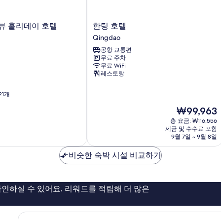
한
뷰 홀리데이 호텔
한팅 호텔
팅
Qingdao
호
공항 교통편
텔
무료 주차
Qingdao
무료 WiFi
레스토랑
21개
현
₩99,963
재
총 요금: ₩116,556
요
세금 및 수수료 포함
금
9월 7일 ~ 9월 8일
₩99,963
비슷한 숙박 시설 비교하기
인하실 수 있어요. 리워드를 적립해 더 많은