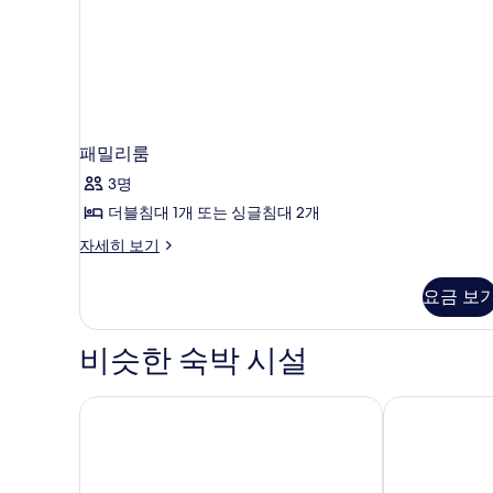
자
세
히
보
기
패밀리룸
3명
더블침대 1개 또는 싱글침대 2개
패
자세히 보기
밀
리
요금 보
룸
자
세
비슷한 숙박 시설
히
보
기
JOY FALL HOTEL
칭다오 파크뷰