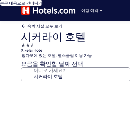
본문 내용으로 건너뛰기
여행 예약
숙박 시설 모두 보기
시커라이 호텔
2.5
Xikelai Hotel
성
칭다오에 있는 호텔, 헬스클럽 이용 가능
급
요금을 확인할 날짜 선택
숙
어디로 가세요?
박
시
설
시
커
라
이
호