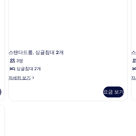
스탠다드룸, 싱글침대 2개
스
3명
싱글침대 2개
스
스
자세히 보기
자
탠
탠
다
다
기
요금 보기
드
드
룸,
룸,
싱
킹
글
사
침
이
대
즈
2
침
개
대