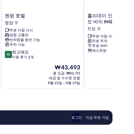
첸
홀
첸펑 호텔
홀리데이 인 익스프레
펑
리
모 바이 IHG
청양 구
호
데
지모 구
무료 아침 식사
텔
이
공항 교통편
청
인
무료 아침 식사
반려동물 동반 가능
무료 주차
양
익
주차 가능
무료 WiFi
구
스
레스토랑
10
최고예요
프
10
점
이용 후기 2개
레
만
스
현
₩43,493
점
칭
재
중
총 요금: ₩50,713
다
요
세금 및 수수료 포함
10.0
오
금
8월 22일 ~ 8월 23일
점,
지
₩43,493
최
모
고
바
예
이
요,
IHG
이
지
용
모
로그인
지금 무료 가입
후
구
기
2