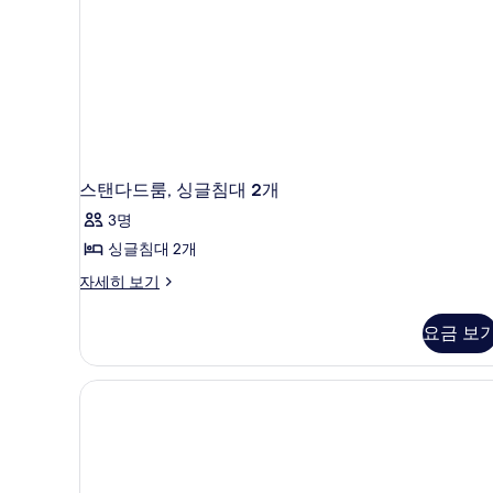
가
능
한
필
터
스탠다드룸, 싱글침대 2개
3명
싱글침대 2개
스
자세히 보기
탠
다
요금 보
드
룸,
싱
글
침
대
2
개