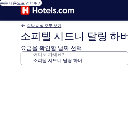
본문 내용으로 건너뛰기
숙박 시설 모두 보기
소피텔 시드니 달링 하
요금을 확인할 날짜 선택
어디로 가세요?
소
피
텔
시
드
니
달