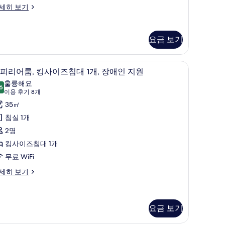
모
lub
즈
세히 보기
llésime
두
침
nefits)
보
대
기
요금 보기
,
 View) | 고급 침구, 미니바, 객실 내 금고, 책상
클
슈피리어룸, 킹사이즈침대 1개, 장애인 지원 | 고급
슈
6
피리어룸, 킹사이즈침대 1개, 장애인 지원
럽
피
훌륭해요
6
라
8.6점 만점 중 10점
리
(이
이용 후기 8개
용
운
어
35㎡
후
지
,
침실 1개
기
이
킹
2명
8
용
사
킹사이즈침대 1개
개)
ellerive)
이
무료 WiFi
사
즈
세히 보기
진
침
ellerive)
모
대
두
요금 보기
보
,