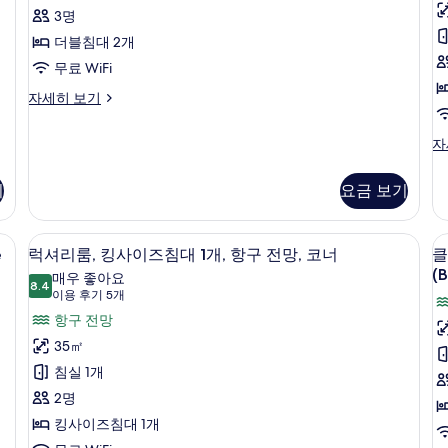
개
기
진
히
블
3명
(Premium
69
보
모
Bath,
룸,
더블침대 2개
기
개)
Darling
두
더
무료 WiFi
Harbour
보
View)
블
슈
자세히 보기
기
자
피
침
세
리
슈
자
대
히
어
피
보
더
2
1
리
기
블
기
요금 보기
개
개
어
룸,
룸,
사
더
킹
, 책상
블
고급 침구, 미니바, 객실 내 금고, 책상
럭
진
9
사
e
럭셔리룸, 킹사이즈침대 1개, 항구 전망, 코너
클
침
셔
이
모
(B
대
매우 좋아요
8.4
즈
8.4점 만점 중 10점
리
2
(이
이용 후기 5개
두
침
개
용
룸,
항구 전망
대
(
보
자
후
1
킹
35㎡
트
M
세
기
개,
기
히
B
사
침실 1개
항
5
보
구
이
2명
기
개)
전
즈
킹사이즈침대 1개
망