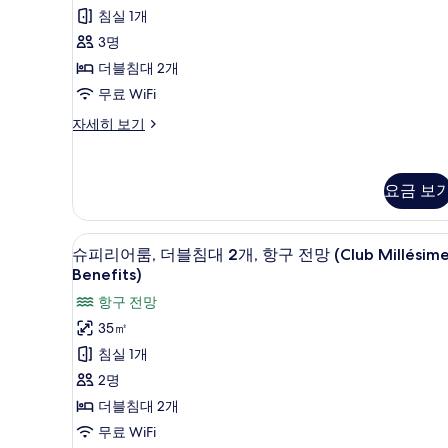
개,
기
Millésime)
더
침실 1개
항
11
사
구
블
3명
개)
전
진
침
더블침대 2개
망
모
(Prestige,
대
무료 WiFi
Club
두
2
슈
자세히 보기
Millésime)
피
보
개
자
리
세
기
(Darling
어
히
요금 보
Harbour
룸,
보
더
View)
기
블
사
고급 침구, 미니바, 객실 내 금고
슈
침
8
슈피리어룸, 더블침대 2개, 항구 전망 (Club Millésim
진
대
피
Benefits)
2
모
리
항구 전망
개
두
어
(Darling
35㎡
Harbour
보
룸,
침실 1개
View)
기
더
자
2명
세
블
더블침대 2개
히
침
보
무료 WiFi
기