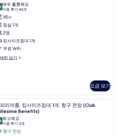
피
illésime
매우 훌륭해요
2
enefits)
9.2점 만점 중 10점
리
(이
이용 후기 46개
사
용
어
35㎡
후
진
,
침실 1개
기
모
킹
2명
46
두
lub
사
킹사이즈침대 1개
개)
llésime
보
이
무료 WiFi
nefits)
기
즈
세히 보기
침
대
요금 보기
개
사
, 슬리퍼
고급 침구, 미니바, 객실 내 금고, 책상
슈
진
8
피리어룸, 킹사이즈침대 1개, 항구 전망 (Club
피
모
llésime Benefits)
리
최고예요
두
4
9.4점 만점 중 10점
(이
이용 후기 3개
어
보
용
항구 전망
,
기