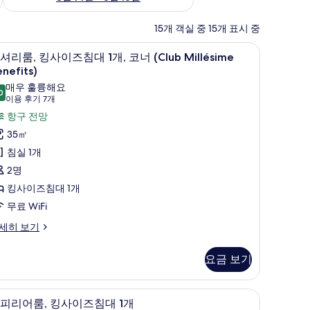
15개 객실 중 15개 표시 중
고급 침구, 미니바, 객실 내 금고, 책상
럭
8
셔리룸, 킹사이즈침대 1개, 코너 (Club Millésime
셔
nefits)
리
매우 훌륭해요
0
9.0점 만점 중 10점
(이
이용 후기 7개
,
용
항구 전망
킹
후
35㎡
사
기
침실 1개
이
7
2명
즈
개)
킹사이즈침대 1개
침
무료 WiFi
대
세히 보기
,
요금 보기
코
너
th, Darling Harbour View) | 고급 침구, 미니바, 객실 내 금고, 책상
고급 침구, 미니바, 객실 내 금고, 책상
슈
Club
8
피리어룸, 킹사이즈침대 1개