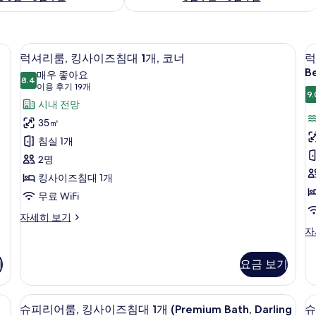
 전망 (Club Millésime Benefits) | 고급 침구, 미니바, 객실 내 금고, 책상
고급 침구, 미니바, 객실 내 금고, 책상
럭
7
럭셔리룸, 킹사이즈침대 1개, 코너
럭
셔
Be
매우 좋아요
8.4
8.4점 만점 중 10점
리
(이
이용 후기 19개
9.
용
룸,
시내 전망
룸
후
킹
35㎡
기
사
침실 1개
19
이
2명
개)
즈
킹사이즈침대 1개
침
무료 WiFi
대
럭
자세히 보기
셔
럭
자
1
1
리
셔
개,
개
룸,
리
기
요금 보기
코
킹
룸,
사
킹
너
이
사
망 (Prestige, Club Millésime) | 고급 침구, 미니바, 객실 내 금고, 책상
슈피리어룸, 킹사이즈침대 1개 (Premium Ba
슈
(
사
즈
9
이
슈피리어룸, 킹사이즈침대 1개 (Premium Bath, Darling
슈