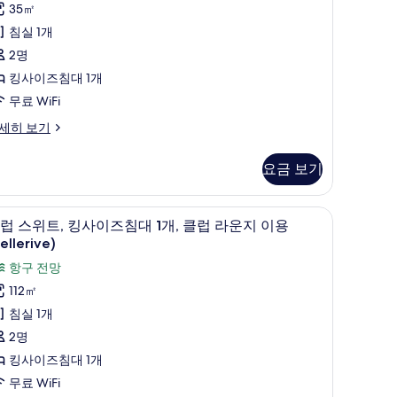
후
35㎡
킹
기
침실 1개
사
3
2명
이
개)
킹사이즈침대 1개
즈
무료 WiFi
침
세히 보기
대
요금 보기
,
항
클럽 스위트, 킹사이즈침대 1개, 클럽 라운지 이용 (B
클
구
10
럽 스위트, 킹사이즈침대 1개, 클럽 라운지 이용
럽
전
ellerive)
스
망
항구 전망
위
Club
112㎡
,
illésime
침실 1개
enefits)
킹
2명
사
사
킹사이즈침대 1개
진
이
무료 WiFi