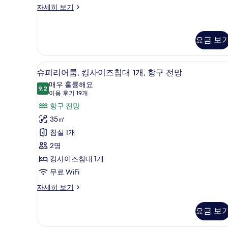
대
슈
자세히 보기
2
피
리
개,
어
항
요금 보
룸,
구
더
블
전
고급 침구, 미니바, 객실 내 금고
슈
9
침
슈피리어룸, 킹사이즈침대 1개, 항구 전망
망
피
대
매우 훌륭해요
2
9.2
(Club
9.2점 만점 중 10점
리
(이
이용 후기 19개
개,
Millésime
용
어
항구 전망
항
Benefits)
후
구
룸,
35㎡
전
기
사
킹
침실 1개
망
19
진
(Club
사
2명
개)
Millésime
모
이
킹사이즈침대 1개
Benefits)
두
자
즈
무료 WiFi
보
세
침
슈
자세히 보기
히
기
피
대
보
리
기
요금 보
1
어
개,
룸,