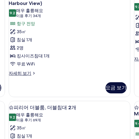
침
피
M
즈
진
Harbour View)
대
침
9.
B
리
매우 훌륭해요
모
1
대
9.2
9.2점 만점 중 10점
(이
이용 후기 34개
어
개,
1
두
용
코
항구 전망
개,
룸,
룸
보
너
후
코
35㎡
킹
자
기
너
기
침실 1개
세
(C
사
34
히
Mi
2명
이
개)
보
Be
킹사이즈침대 1개
기
자
즈
슈
자
세
무료 WiFi
피
침
히
리
슈
자세히 보기
대
보
어
피
기
룸,
1
1
리
킹
기
요금 보기
개
어
사
룸,
(Premium
이
킹
, 책상
고급 세면용품, 헤어드라이어, 목욕가운
즈
슈
Bath,
7
사
슈피리어 더블룸, 더블침대 2개
슈
침
Darling
피
이
Mi
대
매우 훌륭해요
즈
9.2
Harbour
9.2점 만점 중 10점
리
(이
1
이용 후기 69개
침
9.
View)
개
용
어
35㎡
대
자
사
후
1
더
침실 1개
룸
세