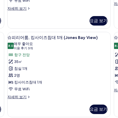
(C
침
무료 WiFi
클
자
Mi
대
럭
럽
자세히 보기
Be
셔
스
1
자
리
위
세
개,
기
요금 보기
1
룸,
트,
히
항
킹
개
킹
보
사
사
기
, 책상
구
슈피리어룸, 킹사이즈침대 1개 (Jones Bay
슈
8
이
이
슈피리어룸, 킹사이즈침대 1개 (Jones Bay View)
슈
전
피
즈
즈
매우 좋아요
침
8.0
침
8.
망,
8.0점 만점 중 10점
리
(이
이용 후기 3개
대
대
용
코
어
항구 전망
1
1
후
개,
개,
너
룸,
35㎡
룸
항
클
기
사
킹
침실 1개
구
럽
3
전
라
진
사
2명
개)
망,
운
(B
모
이
킹사이즈침대 1개
코
지
두
너
이
즈
무료 WiFi
슈
자
자
용
피
보
침
슈
자세히 보기
세
(B
리
피
기
대
히
자
어
리
보
세
룸,
기
요금 보기
1
1
어
기
히
킹
개
룸,
개
보