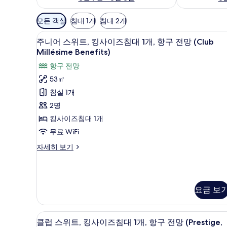
객
모든 객실
침대 1개
침대 2개
실
주니어 스위트, 킹사이즈침대 1개, 항구
주
에
12
주니어 스위트, 킹사이즈침대 1개, 항구 전망 (Club
니
사
Millésime Benefits)
용
어
항구 전망
가
스
53㎡
능
위
침실 1개
한
트,
2명
필
킹
터
킹사이즈침대 1개
사
무료 WiFi
이
주
자세히 보기
즈
니
어
침
스
대
위
요금 보
트,
1
킹
개,
사
클럽 스위트, 킹사이즈침대 1개, 항구 전
클
항
이
8
클럽 스위트, 킹사이즈침대 1개, 항구 전망 (Prestige,