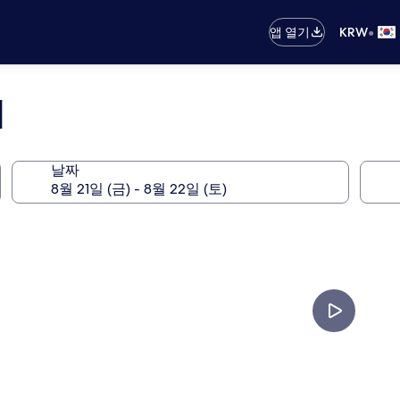
•
앱 열기
KRW
버
날짜