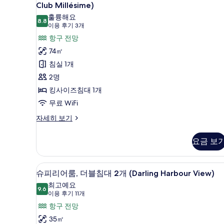
즈
럽
구
Club Millésime)
침
스
훌륭해요
전
대
8.8
8.8점 만점 중 10점
(이
이용 후기 3개
위
1
망
용
개,
항구 전망
트,
(Club
항
후
74㎡
킹
Millésime
구
기
침실 1개
전
Benefits)
사
3
망
2명
사
이
개)
(Club
킹사이즈침대 1개
진
Millésime
즈
Benefits)
무료 WiFi
모
침
자
두
클
자세히 보기
세
대
럽
히
보
1
스
보
요금 보
기
개,
위
기
트,
항
킹
고급 침구, 미니바, 객실 내 금고
슈
구
8
사
슈피리어룸, 더블침대 2개 (Darling Harbour View)
피
이
전
최고예요
즈
9.6
9.6점 만점 중 10점
리
(이
이용 후기 11개
망
침
용
어
항구 전망
대
(Prestige,
후
1
룸,
35㎡
Club