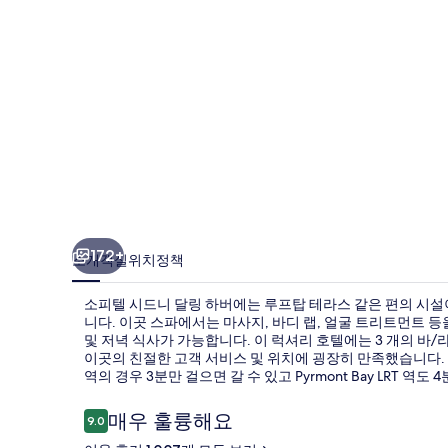
링
하
버
의
사
진
갤
러
172+
소개
객실
위치
정책
리
소피텔 시드니 달링 하버에는 루프탑 테라스 같은 편의 시설이
니다. 이곳 스파에서는 마사지, 바디 랩, 얼굴 트리트먼트 등을 받으
및 저녁 식사가 가능합니다. 이 럭셔리 호텔에는 3 개의 바/
이곳의 친절한 고객 서비스 및 위치에 굉장히 만족했습니다. 이 
역의 경우 3분만 걸으면 갈 수 있고 Pyrmont Bay LRT 역도
이
매우 훌륭해요
9.0
10점 만점 중 9.0점.
용