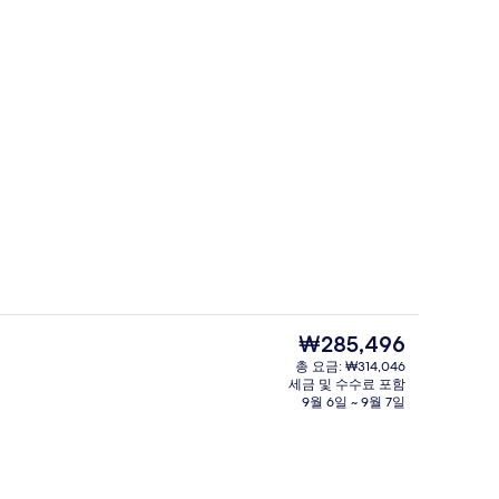
클럽 스위트, 킹사이즈침대 1개, 클럽 라운지 
동영상
현
₩285,496
재
총 요금: ₩314,046
가
세금 및 수수료 포함
 - 저녁/밤
슈피리어룸, 킹사이즈침대 1개 (Premium Ba
격
9월 6일 ~ 9월 7일
은
₩285,496